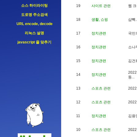
소스 하이라이팅
19
사이트 관련
웹
크
도로명 주소검색
18
생활, 쇼핑
샵
빽
.
URL encode, decode
리눅스 설명
17
정치관련
국
민
javascript 줄 맞추기
16
정치관련
소
나
15
정치관련
김
건
2
0
2
2
14
정치관련
동
.
.
.
13
스포츠 관련
2
0
2
2
12
스포츠 관련
2
0
2
2
11
정치관련
김
용
10
스포츠 관련
2
0
2
2