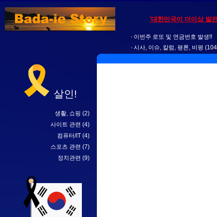
'대한민국이 더이상 발전
이번주 로또 및 연금번호 발생!!
시사, 이슈, 칼럼, 평론, 비평
(104
살인!
생활, 쇼핑
(2)
사이트 관련
(4)
컴퓨터/IT
(4)
스포츠 관련
(7)
정치관련
(9)