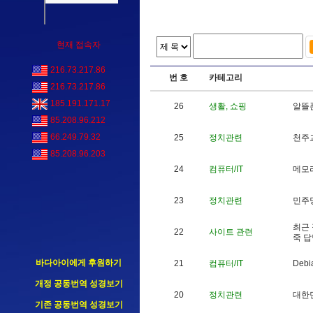
현재 접속자
216.73.217.86
번 호
카테고리
216.73.217.86
185.191.171.17
26
생활, 쇼핑
알
뜰
85.208.96.212
66.249.79.32
25
정치관련
천
주
85.208.96.203
24
컴퓨터/IT
메
모
23
정치관련
민
주
최
근
22
사이트 관련
죽
답
바다아이에게 후원하기
21
컴퓨터/IT
D
e
b
i
개정 공동번역 성경보기
20
정치관련
대
한
기존 공동번역 성경보기