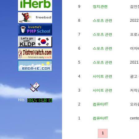
9
정치관련
검
언
8
스포츠 관련
2
0
2
2
7
스포츠 관련
프
로
6
스포츠 관련
여
자
5
스포츠 관련
2
0
2
1
4
사이트 관련
광
고
3
사이트 관련
저
작
Hits :
2
컴퓨터/IT
오
라
1
컴퓨터/IT
c
e
n
t
1