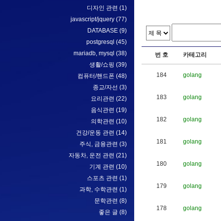
디자인 관련
(1)
javascript/jquery
(77)
DATABASE
(9)
postgresql
(45)
mariadb, mysql
(38)
번 호
카테고리
생활/쇼핑
(39)
184
golang
컴퓨터/핸드폰
(48)
종교/자선
(3)
183
golang
요리관련
(22)
음식관련
(19)
182
golang
의학관련
(10)
건강/운동 관련
(14)
181
golang
주식, 금융관련
(3)
자동차, 운전 관련
(21)
180
golang
기계 관련
(10)
스포츠 관련
(1)
179
golang
과학, 수학관련
(1)
문학관련
(8)
178
golang
좋은 글
(8)