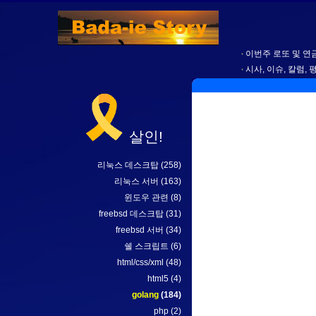
이번주 로또 및 연금
시사, 이슈, 칼럼, 
살인!
리눅스 데스크탑
(258)
리눅스 서버
(163)
윈도우 관련
(8)
freebsd 데스크탑
(31)
freebsd 서버
(34)
쉘 스크립트
(6)
html/css/xml
(48)
html5
(4)
golang
(184)
php
(2)