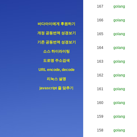
167
golang
166
golang
바다아이에게 후원하기
개정 공동번역 성경보기
165
golang
기존 공동번역 성경보기
164
golang
소스 하이라이팅
도로명 주소검색
163
golang
URL encode, decode
162
golang
리눅스 설명
javascript 줄 맞추기
161
golang
160
golang
159
golang
158
golang