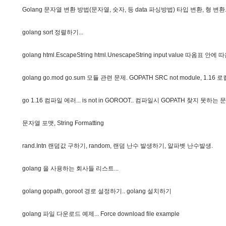
G
o
l
a
n
g
문
자
열
변
환
방
법
(
문
자
열
,
숫
자
,
등
d
a
t
a
파
싱
방
법
)
타
입
변
환
,
형
변
환
g
o
l
a
n
g
s
o
r
t
정
렬
하
기
.
.
.
g
o
l
a
n
g
h
t
m
l
.
E
s
c
a
p
e
S
t
r
i
n
g
h
t
m
l
.
U
n
e
s
c
a
p
e
S
t
r
i
n
g
i
n
p
u
t
v
a
l
u
e
따
옴
표
안
에
따
g
o
l
a
n
g
g
o
.
m
o
d
g
o
.
s
u
m
모
듈
관
련
문
제
.
G
O
P
A
T
H
S
R
C
n
o
t
m
o
d
u
l
e
,
1
.
1
6
로
g
o
1
.
1
6
컴
파
일
에
러
.
.
.
i
s
n
o
t
i
n
G
O
R
O
O
T
.
.
컴
파
일
시
G
O
P
A
T
H
찾
지
못
하
는
문
문
자
열
포
맷
,
S
t
r
i
n
g
F
o
r
m
a
t
t
i
n
g
r
a
n
d
.
I
n
t
n
랜
덤
값
구
하
기
,
r
a
n
d
o
m
,
랜
덤
난
수
발
생
하
기
,
알
파
벳
난
수
발
생
.
g
o
l
a
n
g
을
사
용
하
는
회
사
들
리
스
트
.
.
.
g
o
l
a
n
g
g
o
p
a
t
h
,
g
o
r
o
o
t
경
로
설
정
하
기
.
.
g
o
l
a
n
g
설
치
하
기
g
o
l
a
n
g
파
일
다
운
로
드
예
제
.
.
.
F
o
r
c
e
d
o
w
n
l
o
a
d
f
i
l
e
e
x
a
m
p
l
e