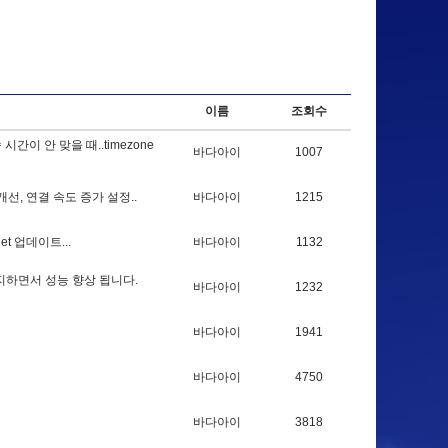
이름
조회수
속
시
간
이
안
맞
을
때
.
.
t
i
m
e
z
o
n
e
바다아이
1007
개
선
,
연
결
속
도
증
가
설
정
.
.
바다아이
1215
g
e
t
업
데
이
트
.
.
.
바다아이
1132
지
하
면
서
성
능
향
상
됩
니
다
.
바다아이
1232
바다아이
1941
바다아이
4750
바다아이
3818