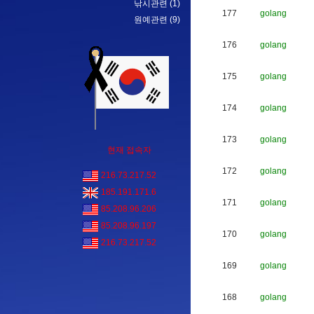
낚시관련
(1)
177
golang
원예관련
(9)
176
golang
175
golang
174
golang
173
golang
현재 접속자
172
golang
216.73.217.52
185.191.171.6
171
golang
85.208.96.206
85.208.96.197
170
golang
216.73.217.52
169
golang
168
golang