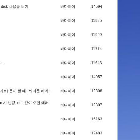
d
i
s
k
사
용
률
보
기
바다아이
14594
바다아이
11925
바다아이
11999
바다아이
11774
용
.
.
.
바다아이
11643
바다아이
14957
이
브
)
문
제
될
때
.
.
쿼
리
문
에
러
.
.
바다아이
12308
n
시
빈
값
,
n
u
l
l
값
이
오
면
에
러
바다아이
12307
바다아이
15163
바다아이
12483