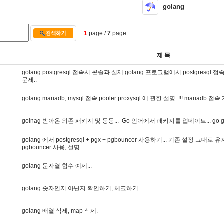
golang
1
page /
7
page
제 목
g
o
l
a
n
g
p
o
s
t
g
r
e
s
q
l
접
속
시
콘
솔
과
실
제
g
o
l
a
n
g
프
로
그
램
에
서
p
o
s
t
g
r
e
s
q
l
접
문
제
.
.
g
o
l
a
n
g
m
a
r
i
a
d
b
,
m
y
s
q
l
접
속
p
o
o
l
e
r
p
r
o
x
y
s
q
l
에
관
한
설
명
.
.
!
!
!
m
a
r
i
a
d
b
접
속
g
o
l
n
a
g
받
아
온
의
존
패
키
지
및
등
등
.
.
.
G
o
언
어
에
서
패
키
지
를
업
데
이
트
.
.
.
g
o
g
o
l
a
n
g
에
서
p
o
s
t
g
r
e
s
q
l
+
p
g
x
+
p
g
b
o
u
n
c
e
r
사
용
하
기
.
.
.
기
존
설
정
그
대
로
유
p
g
b
o
u
n
c
e
r
사
용
,
설
명
.
.
.
g
o
l
a
n
g
문
자
열
함
수
예
제
.
.
.
g
o
l
a
n
g
숫
자
인
지
아
닌
지
확
인
하
기
,
체
크
하
기
.
.
.
g
o
l
a
n
g
배
열
삭
제
,
m
a
p
삭
제
.