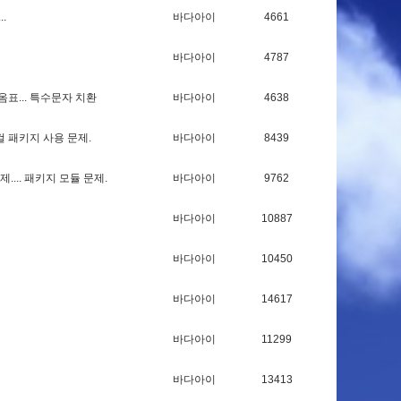
.
.
.
바다아이
4661
바다아이
4787
옴
표
.
.
.
특
수
문
자
치
환
바다아이
4638
컬
패
키
지
사
용
문
제
.
바다아이
8439
제
.
.
.
.
패
키
지
모
듈
문
제
.
바다아이
9762
바다아이
10887
바다아이
10450
바다아이
14617
바다아이
11299
바다아이
13413