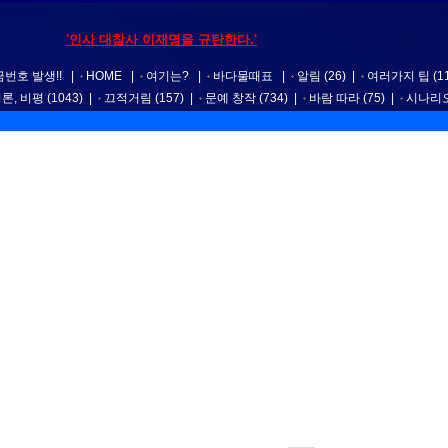
'인사 대참사 이재명을 규탄한다.'
번호 발생!!
|
HOME
|
여기는?
|
바다물때표
|
알림
(26)
|
여러가지 팁
(1
평론, 비평
(1043)
|
끄적거림
(157)
|
문예 창작
(734)
|
바람 따라
(75)
|
시나리