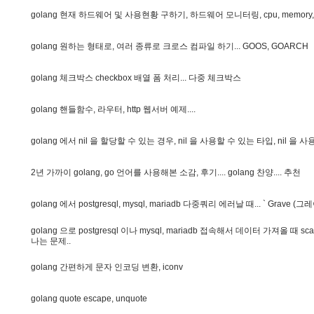
g
o
l
a
n
g
현
재
하
드
웨
어
및
사
용
현
황
구
하
기
,
하
드
웨
어
모
니
터
링
,
c
p
u
,
m
e
m
o
r
y
,
g
o
l
a
n
g
원
하
는
형
태
로
,
여
러
종
류
로
크
로
스
컴
파
일
하
기
.
.
.
G
O
O
S
,
G
O
A
R
C
H
g
o
l
a
n
g
체
크
박
스
c
h
e
c
k
b
o
x
배
열
폼
처
리
.
.
.
다
중
체
크
박
스
g
o
l
a
n
g
핸
들
함
수
,
라
우
터
,
h
t
t
p
웹
서
버
예
제
.
.
.
.
g
o
l
a
n
g
에
서
n
i
l
을
할
당
할
수
있
는
경
우
,
n
i
l
을
사
용
할
수
있
는
타
입
,
n
i
l
을
사
2
년
가
까
이
g
o
l
a
n
g
,
g
o
언
어
를
사
용
해
본
소
감
,
후
기
.
.
.
.
g
o
l
a
n
g
찬
양
.
.
.
.
추
천
g
o
l
a
n
g
에
서
p
o
s
t
g
r
e
s
q
l
,
m
y
s
q
l
,
m
a
r
i
a
d
b
다
중
쿼
리
에
러
날
때
.
.
.
`
G
r
a
v
e
(
그
레
g
o
l
a
n
g
으
로
p
o
s
t
g
r
e
s
q
l
이
나
m
y
s
q
l
,
m
a
r
i
a
d
b
접
속
해
서
데
이
터
가
져
올
때
s
c
a
나
는
문
제
.
.
g
o
l
a
n
g
간
편
하
게
문
자
인
코
딩
변
환
,
i
c
o
n
v
g
o
l
a
n
g
q
u
o
t
e
e
s
c
a
p
e
,
u
n
q
u
o
t
e