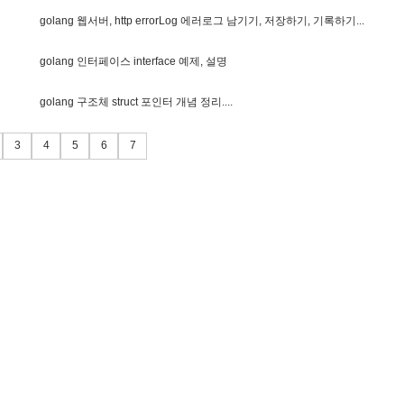
g
o
l
a
n
g
웹
서
버
,
h
t
t
p
e
r
r
o
r
L
o
g
에
러
로
그
남
기
기
,
저
장
하
기
,
기
록
하
기
.
.
.
g
o
l
a
n
g
인
터
페
이
스
i
n
t
e
r
f
a
c
e
예
제
,
설
명
g
o
l
a
n
g
구
조
체
s
t
r
u
c
t
포
인
터
개
념
정
리
.
.
.
.
3
4
5
6
7