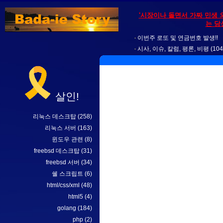
'시장이나 돌면서 가짜 민생 
는 당
이번주 로또 및 연금번호 발생!!
시사, 이슈, 칼럼, 평론, 비평
(104
살인!
리눅스 데스크탑
(258)
리눅스 서버
(163)
윈도우 관련
(8)
freebsd 데스크탑
(31)
freebsd 서버
(34)
쉘 스크립트
(6)
html/css/xml
(48)
html5
(4)
golang
(184)
php
(2)