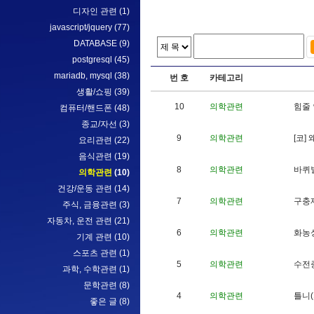
디자인 관련
(1)
javascript/jquery
(77)
DATABASE
(9)
postgresql
(45)
mariadb, mysql
(38)
번 호
카테고리
생활/쇼핑
(39)
10
의학관련
힘
줄
컴퓨터/핸드폰
(48)
종교/자선
(3)
9
의학관련
[
코
]
요리관련
(22)
음식관련
(19)
8
의학관련
바
퀴
의학관련
(10)
건강/운동 관련
(14)
7
의학관련
구
충
주식, 금융관련
(3)
자동차, 운전 관련
(21)
6
의학관련
화
농
기계 관련
(10)
스포츠 관련
(1)
5
의학관련
수
전
과학, 수학관련
(1)
문학관련
(8)
4
의학관련
틀
니
(
좋은 글
(8)