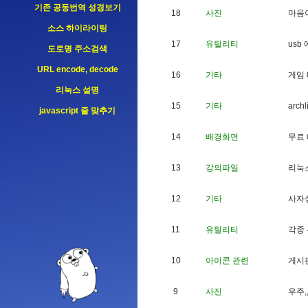
기존 공동번역 성경보기
18
사진
마
음
소스 하이라이팅
17
유틸리티
u
s
b
도로명 주소검색
URL encode, decode
16
기타
게
임
리눅스 설명
15
기타
a
r
c
h
l
javascript 줄 맞추기
14
배경화면
무
료
13
강의파일
리
눅
12
기타
사
자
11
유틸리티
각
종
10
아이콘 관련
게
시
9
사진
우
주
,