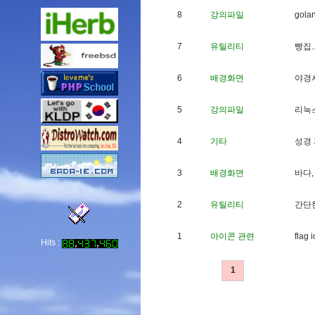
8
강의파일
g
o
l
a
7
유틸리티
빵
집
.
6
배경화면
야
경
5
강의파일
리
눅
4
기타
성
경
3
배경화면
바
다
,
2
유틸리티
간
단
1
아이콘 관련
f
l
a
g
i
Hits :
1