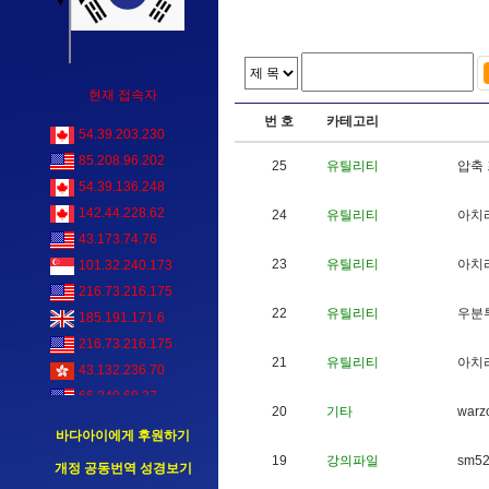
현재 접속자
번 호
카테고리
54.39.203.230
85.208.96.202
25
유틸리티
압
축
54.39.136.248
142.44.228.62
24
유틸리티
아
치
43.173.74.76
23
유틸리티
아
치
101.32.240.173
216.73.216.175
22
유틸리티
우
분
185.191.171.6
216.73.216.175
21
유틸리티
아
치
43.132.236.70
66.249.68.37
20
기타
w
a
r
z
바다아이에게 후원하기
19
강의파일
s
m
5
개정 공동번역 성경보기