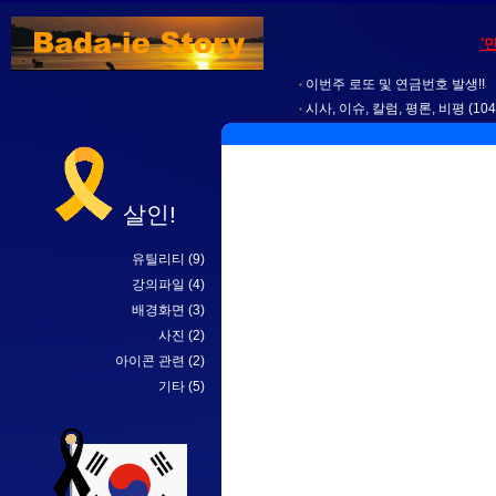
'
이번주 로또 및 연금번호 발생!!
시사, 이슈, 칼럼, 평론, 비평
(104
살인!
유틸리티
(9)
강의파일
(4)
배경화면
(3)
사진
(2)
아이콘 관련
(2)
기타
(5)