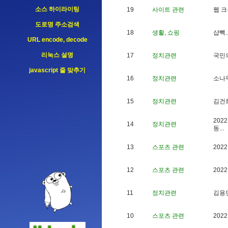
소스 하이라이팅
19
사이트 관련
웹
크
도로명 주소검색
18
생활, 쇼핑
샵
빽
.
URL encode, decode
리눅스 설명
17
정치관련
국
민
javascript 줄 맞추기
16
정치관련
소
나
15
정치관련
김
건
2
0
2
2
14
정치관련
동
.
.
.
13
스포츠 관련
2
0
2
2
12
스포츠 관련
2
0
2
2
11
정치관련
김
용
10
스포츠 관련
2
0
2
2