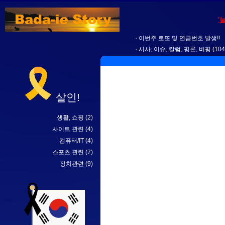
'
이번주 로또 및 연금번호 발생!!
시사, 이슈, 칼럼, 평론, 비평
(104
살인!
생활, 쇼핑
(2)
사이트 관련
(4)
컴퓨터/IT
(4)
스포츠 관련
(7)
정치관련
(9)