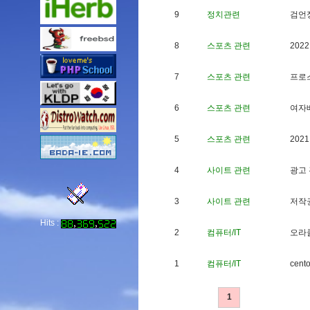
9
정치관련
검
언
8
스포츠 관련
2
0
2
2
7
스포츠 관련
프
로
6
스포츠 관련
여
자
5
스포츠 관련
2
0
2
1
4
사이트 관련
광
고
3
사이트 관련
저
작
Hits :
2
컴퓨터/IT
오
라
1
컴퓨터/IT
c
e
n
t
1