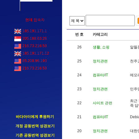
현재 접속자
185.191.171.1
번 호
카테고리
205.188.63.26
216.73.216.59
26
생활, 쇼핑
알
뜰
185.191.171.12
85.208.96.193
25
정치관련
천
주
216.73.216.59
24
컴퓨터/IT
메
모
23
정치관련
민
주
최
근
22
사이트 관련
죽
답
바다아이에게 후원하기
21
컴퓨터/IT
D
e
b
i
개정 공동번역 성경보기
20
정치관련
대
한
기존 공동번역 성경보기