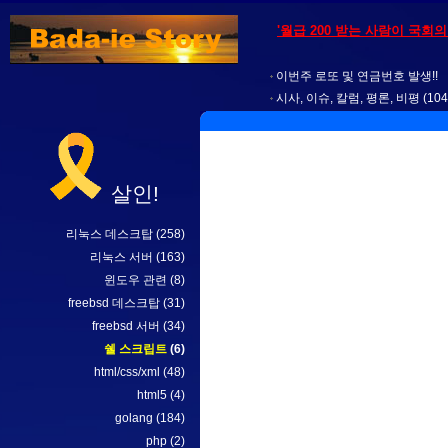
'월급 200 받는 사람이 국회
이번주 로또 및 연금번호 발생!!
시사, 이슈, 칼럼, 평론, 비평
(104
살인!
리눅스 데스크탑
(258)
리눅스 서버
(163)
윈도우 관련
(8)
freebsd 데스크탑
(31)
freebsd 서버
(34)
쉘 스크립트
(6)
html/css/xml
(48)
html5
(4)
golang
(184)
php
(2)