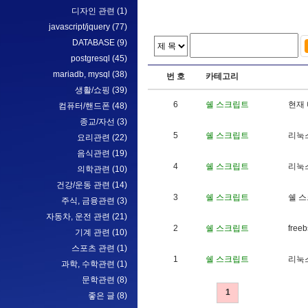
디자인 관련
(1)
javascript/jquery
(77)
DATABASE
(9)
postgresql
(45)
mariadb, mysql
(38)
번 호
카테고리
생활/쇼핑
(39)
6
쉘 스크립트
현
재
컴퓨터/핸드폰
(48)
종교/자선
(3)
5
쉘 스크립트
리
눅
요리관련
(22)
음식관련
(19)
4
쉘 스크립트
리
눅
의학관련
(10)
건강/운동 관련
(14)
3
쉘 스크립트
쉘
스
주식, 금융관련
(3)
자동차, 운전 관련
(21)
2
쉘 스크립트
f
r
e
e
b
기계 관련
(10)
스포츠 관련
(1)
1
쉘 스크립트
리
눅
과학, 수학관련
(1)
문학관련
(8)
1
좋은 글
(8)