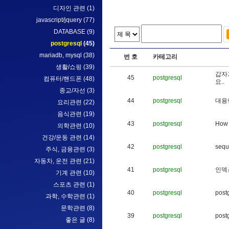
디자인 관련
(1)
javascript/jquery
(77)
DATABASE
(9)
postgresql
(45)
mariadb, mysql
(38)
번 호
카테고리
생활/쇼핑
(39)
갑
자
45
postgresql
컴퓨터/핸드폰
(48)
요
.
.
종교/자선
(3)
44
postgresql
대
용
요리관련
(22)
음식관련
(19)
43
postgresql
H
o
w
의학관련
(10)
건강/운동 관련
(14)
42
postgresql
s
e
q
u
주식, 금융관련
(3)
자동차, 운전 관련
(21)
41
postgresql
인
덱
기계 관련
(10)
스포츠 관련
(1)
40
postgresql
p
o
s
t
과학, 수학관련
(1)
문학관련
(8)
39
postgresql
p
o
s
t
좋은 글
(8)