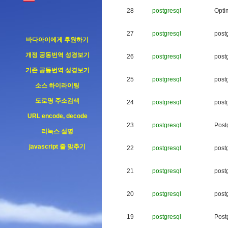
28
postgresql
O
p
t
i
27
postgresql
p
o
s
t
바다아이에게 후원하기
개정 공동번역 성경보기
26
postgresql
p
o
s
t
기존 공동번역 성경보기
25
postgresql
p
o
s
t
소스 하이라이팅
도로명 주소검색
24
postgresql
p
o
s
t
URL encode, decode
23
postgresql
P
o
s
t
리눅스 설명
javascript 줄 맞추기
22
postgresql
p
o
s
t
21
postgresql
p
o
s
t
20
postgresql
p
o
s
t
19
postgresql
P
o
s
t