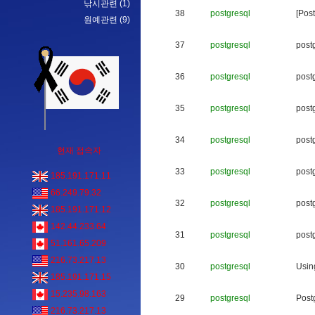
낚시관련
(1)
38
postgresql
[
P
o
s
t
원예관련
(9)
37
postgresql
p
o
s
t
36
postgresql
p
o
s
t
35
postgresql
p
o
s
t
34
postgresql
p
o
s
t
현재 접속자
33
postgresql
p
o
s
t
185.191.171.11
66.249.79.32
32
postgresql
p
o
s
t
185.191.171.12
142.44.233.64
31
postgresql
p
o
s
t
51.161.65.209
216.73.217.13
30
postgresql
U
s
i
n
185.191.171.15
15.235.98.163
29
postgresql
P
o
s
t
216.73.217.13