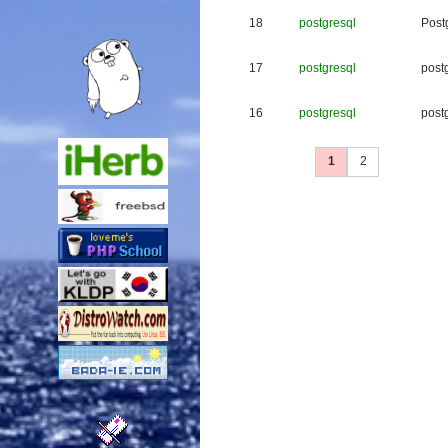
18
postgresql
P
o
s
t
17
postgresql
p
o
s
t
16
postgresql
p
o
s
t
1
2