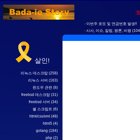
'
이번주 로또 및 연금번호 발생!!
시사, 이슈, 칼럼, 평론, 비평
(104
살인!
리눅스 데스크탑
(258)
리눅스 서버
(163)
윈도우 관련
(8)
freebsd 데스크탑
(31)
freebsd 서버
(34)
쉘 스크립트
(6)
html/css/xml
(48)
html5
(4)
golang
(184)
php
(2)