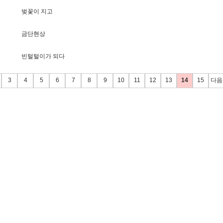
벚
꽃
이
지
고
금
단
현
상
빈
털
털
이
가
되
다
3
4
5
6
7
8
9
10
11
12
13
14
15
다음