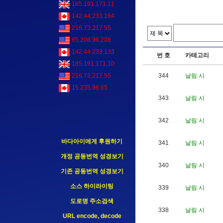
185.191.171.11
142.44.233.164
216.73.217.55
85.208.96.208
142.44.233.133
번 호
카테고리
185.191.171.10
344
날림 시
216.73.217.55
15.235.98.65
343
날림 시
342
날림 시
바다아이에게 후원하기
341
날림 시
개정 공동번역 성경보기
340
날림 시
기존 공동번역 성경보기
소스 하이라이팅
339
날림 시
도로명 주소검색
338
날림 시
URL encode, decode