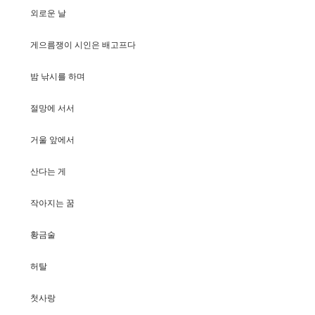
외
로
운
날
게
으
름
쟁
이
시
인
은
배
고
프
다
밤
낚
시
를
하
며
절
망
에
서
서
거
울
앞
에
서
산
다
는
게
작
아
지
는
꿈
황
금
술
허
탈
첫
사
랑