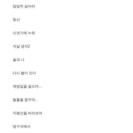
덤
덤
히
살
아
라
등
산
시
냇
가
에
누
워
자
살
생
각
2
술
과
나
다
시
봄
이
오
다
제
방
길
을
걸
으
며
.
.
.
탈
출
을
꿈
꾸
며
.
.
지
평
선
을
바
라
보
며
방
구
석
에
서