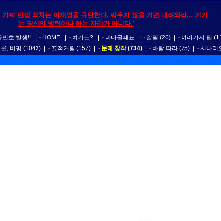
 가짜 민생 외치는 이재명을 규탄한다. 싸우지 않을 거면 내려와라... 거기
는 당신의 방탄이나 하는 자리가 아니다.'
번호 발생!!
|
HOME
|
여기는?
|
바다물때표
|
알림
(26)
|
여러가지 팁
(1
평론, 비평
(1043)
|
끄적거림
(157)
|
문예 창작
(734)
|
바람 따라
(75)
|
시나리