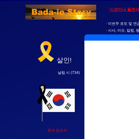
'시장이나 돌면서
이번주 로또 및 연금
시사, 이슈, 칼럼, 
살인!
날림 시
(734)
현재 접속자