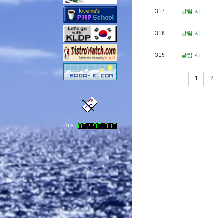
317
날림 시
316
날림 시
315
날림 시
1
2
Hits :