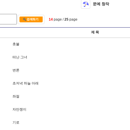
문예 창작
14
page /
25
page
제 목
촛
불
떠
난
그
녀
변
론
초
저
녁
하
늘
아
래
좌
절
자
만
쟁
이
기
로