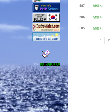
587
날림 시
586
날림 시
585
날림 시
1
2
Hits :