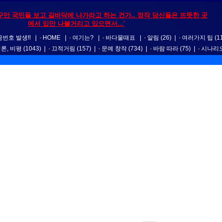
꾸만 국민들 보고 길바닥에 나가라고 하는 건가.. 정작 당신들은 뜨뜻한 곳
에서 입만 나불거리고 있으면서...'
번호 발생!!
|
HOME
|
여기는?
|
바다물때표
|
알림
(26)
|
여러가지 팁
(1
평론, 비평
(1043)
|
끄적거림
(157)
|
문예 창작
(734)
|
바람 따라
(75)
|
시나리