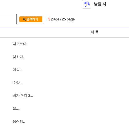
날림 시
5
page /
25
page
제 목
떠
오
르
다
.
맺
히
다
.
미
숙
.
.
.
수
양
.
.
.
비
가
온
다
2
.
.
.
을
.
.
.
.
응
어
리
.
.