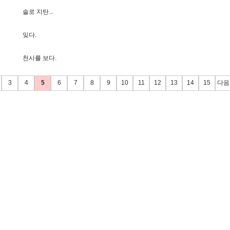
솔
로
지
탄
.
.
.
잊
다
.
천
사
를
보
다
.
3
4
5
6
7
8
9
10
11
12
13
14
15
다음