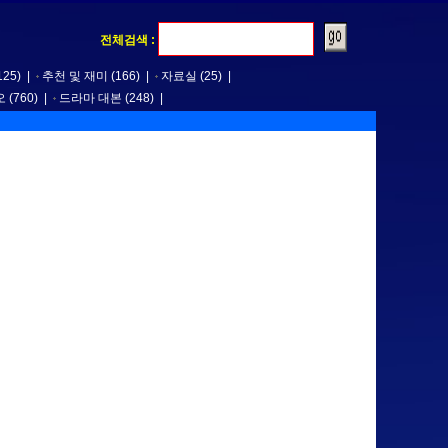
전체검색 :
125)
|
추천 및 재미
(166)
|
자료실
(25)
|
오
(760)
|
드라마 대본
(248)
|