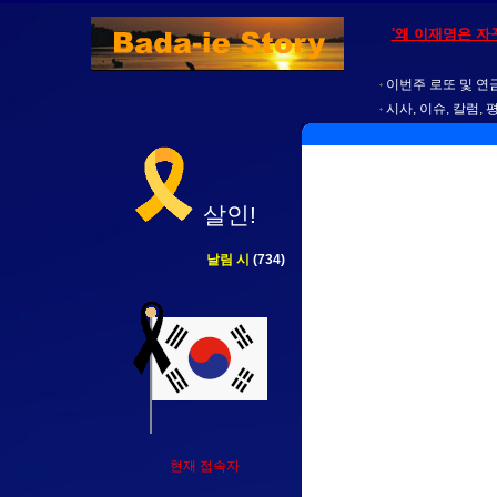
'왜 이재명은 자
이번주 로또 및 연금
시사, 이슈, 칼럼, 
살인!
날림 시
(734)
현재 접속자