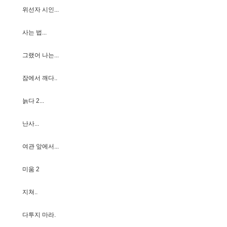
위
선
자
시
인
.
.
.
사
는
법
.
.
.
그
랬
어
나
는
.
.
.
잠
에
서
깨
다
.
.
늙
다
2
.
.
.
난
사
.
.
.
여
관
앞
에
서
.
.
.
미
움
2
지
쳐
.
.
다
투
지
마
라
.