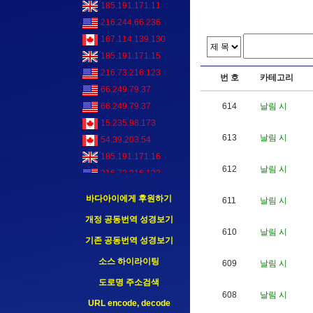
185.191.171.11
216.244.66.236
167.114.139.130
185.191.171.15
216.73.216.123
번 호
카테고리
66.249.79.37
614
날림 시
66.249.79.37
15.235.98.173
613
날림 시
54.39.203.54
185.191.171.16
612
날림 시
216.73.216.123
66.249.79.37
바다아이에게 후원하기
611
날림 시
개정 공동번역 성경보기
610
날림 시
기존 공동번역 성경보기
소스 하이라이팅
609
날림 시
도로명 주소검색
608
날림 시
URL encode, decode