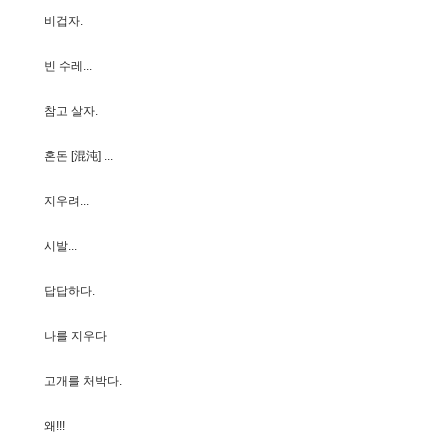
비
겁
자
.
빈
수
레
.
.
.
참
고
살
자
.
혼
돈
[
混
沌
]
.
.
.
지
우
려
.
.
.
시
발
.
.
.
답
답
하
다
.
나
를
지
우
다
고
개
를
처
박
다
.
왜
!
!
!