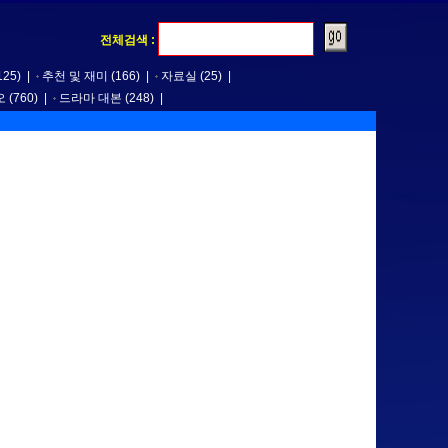
전체검색 :
125)
|
추천 및 재미
(166)
|
자료실
(25)
|
오
(760)
|
드라마 대본
(248)
|