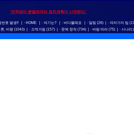
'민주당이 분열되어야 정치개혁이 시작된다.'
번호 발생!!
|
HOME
|
여기는?
|
바다물때표
|
알림
(26)
|
여러가지 팁
(1
평론, 비평
(1043)
|
끄적거림
(157)
|
문예 창작
(734)
|
바람 따라
(75)
|
시나리