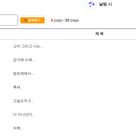
날림 시
6
page /
25
page
제 목
고
아
그
리
고
나
는
.
.
.
강
가
에
누
워
.
.
.
방
조
제
에
서
.
.
.
촉
새
고
슴
도
치
2
.
.
.
다
지
나
간
다
.
.
자
학
.
.
.