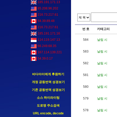
185.191.171.13
85.208.96.202
216.73.217.61
54.39.89.48
216.73.217.61
번 호
카테고리
185.191.171.16
584
날림 시
114.119.147.13
66.249.68.35
583
날림 시
167.114.139.221
54.39.0.17
582
날림 시
바다아이에게 후원하기
581
날림 시
개정 공동번역 성경보기
580
날림 시
기존 공동번역 성경보기
소스 하이라이팅
579
날림 시
도로명 주소검색
578
날림 시
URL encode, decode