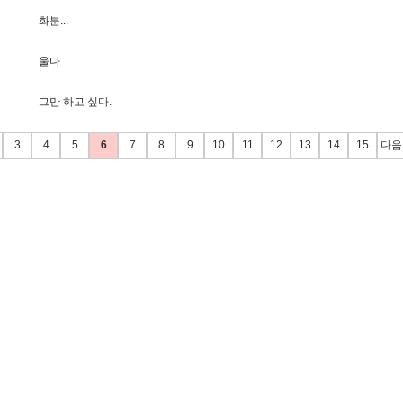
화
분
.
.
.
울
다
그
만
하
고
싶
다
.
3
4
5
6
7
8
9
10
11
12
13
14
15
다음