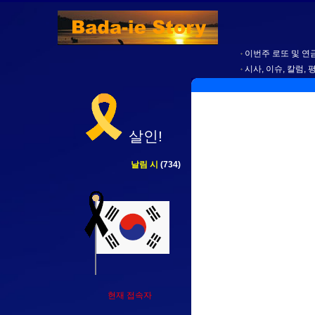
이번주 로또 및 연금
시사, 이슈, 칼럼, 
살인!
날림 시
(734)
현재 접속자