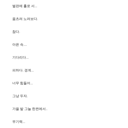
벌
판
에
홀
로
서
.
.
.
움
츠
려
노
려
보
다
.
참
다
.
아
픈
속
.
.
.
.
기
다
리
다
.
.
.
피
하
다
.
경
계
.
.
.
너
무
힘
들
어
.
.
.
그
냥
두
자
.
가
을
밭
그
늘
한
켠
에
서
.
.
무
기
력
.
.
.