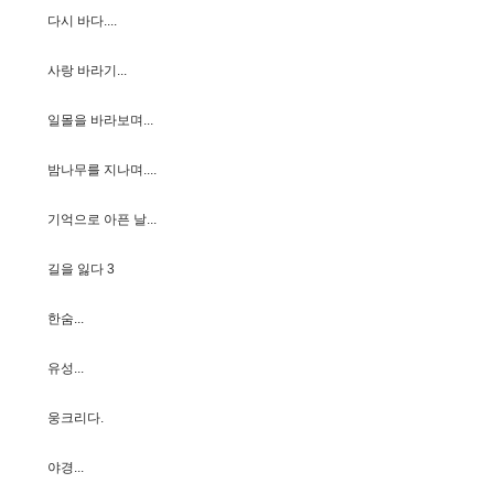
다
시
바
다
.
.
.
.
사
랑
바
라
기
.
.
.
일
몰
을
바
라
보
며
.
.
.
밤
나
무
를
지
나
며
.
.
.
.
기
억
으
로
아
픈
날
.
.
.
길
을
잃
다
3
한
숨
.
.
.
유
성
.
.
.
웅
크
리
다
.
야
경
.
.
.