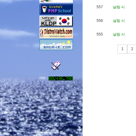
557
날림 시
556
날림 시
555
날림 시
1
2
Hits :