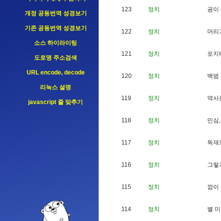
85.208.96.193
123
정치
굥
이
개정 공동번역 성경보기
185.191.171.5
기존 공동번역 성경보기
122
정치
머
리
소스 하이라이팅
121
정치
포
지
도로명 주소검색
URL encode, decode
120
정치
백
범
리눅스 설명
119
정치
역
사
javascript 줄 맞추기
118
정치
민
심
,
117
정치
독
재
116
정치
그
렇
115
정치
깜
이
114
정치
별
미