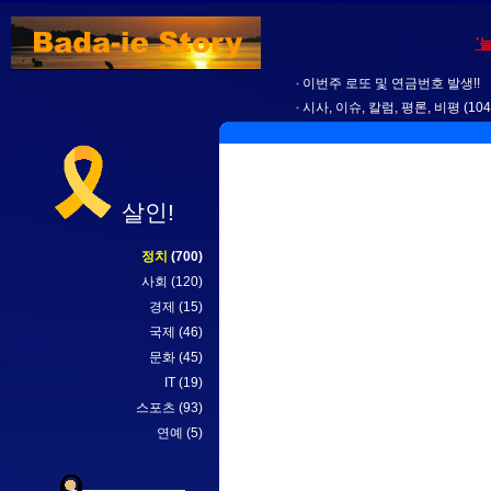
'
이번주 로또 및 연금번호 발생!!
시사, 이슈, 칼럼, 평론, 비평
(104
살인!
정치
(700)
사회
(120)
경제
(15)
국제
(46)
문화
(45)
IT
(19)
스포츠
(93)
연예
(5)