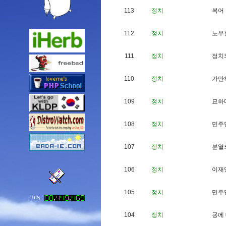
113
정치
복
어
112
정치
노
무
111
정치
정
치
110
정치
가
만
109
정치
묘
하
108
정치
민
주
107
정치
분
열
106
정치
이
재
105
정치
민
주
Hits :
104
정치
굥
에