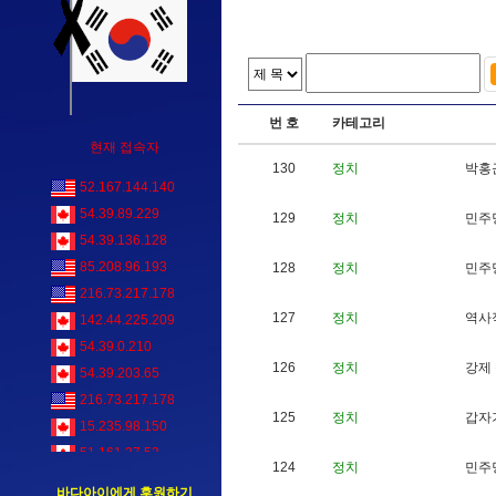
번 호
카테고리
현재 접속자
130
정치
박
홍
52.167.144.140
54.39.89.229
129
정치
민
주
54.39.136.128
85.208.96.193
128
정치
민
주
216.73.217.178
127
정치
역
사
142.44.225.209
54.39.0.210
126
정치
강
제
54.39.203.65
216.73.217.178
125
정치
갑
자
15.235.98.150
51.161.37.53
124
정치
민
주
52.167.144.140
바다아이에게 후원하기