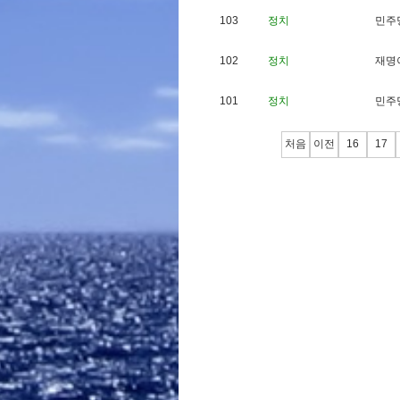
103
정치
민
주
102
정치
재
명
101
정치
민
주
처음
이전
16
17