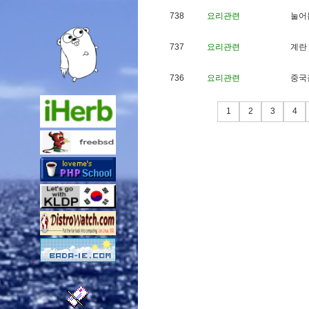
738
요리관련
눌
어
737
요리관련
계
란
736
요리관련
중
국
1
2
3
4