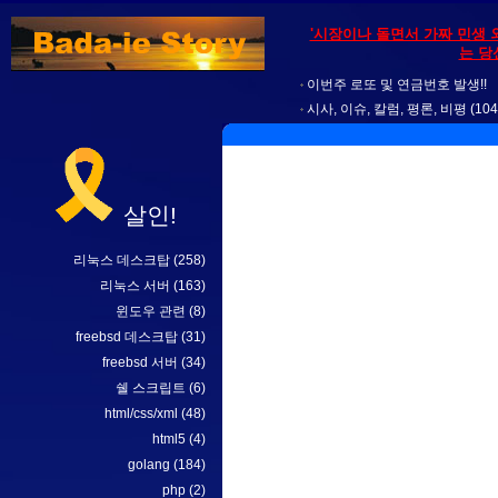
'시장이나 돌면서 가짜 민생 
는 당
이번주 로또 및 연금번호 발생!!
시사, 이슈, 칼럼, 평론, 비평
(104
살인!
리눅스 데스크탑
(258)
리눅스 서버
(163)
윈도우 관련
(8)
freebsd 데스크탑
(31)
freebsd 서버
(34)
쉘 스크립트
(6)
html/css/xml
(48)
html5
(4)
golang
(184)
php
(2)