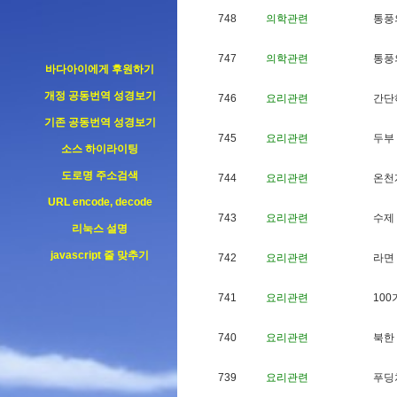
748
의학관련
통
풍
747
의학관련
통
풍
바다아이에게 후원하기
개정 공동번역 성경보기
746
요리관련
간
단
기존 공동번역 성경보기
745
요리관련
두
부
소스 하이라이팅
도로명 주소검색
744
요리관련
온
천
URL encode, decode
743
요리관련
수
제
리눅스 설명
javascript 줄 맞추기
742
요리관련
라
면
741
요리관련
1
0
0
740
요리관련
북
한
739
요리관련
푸
딩