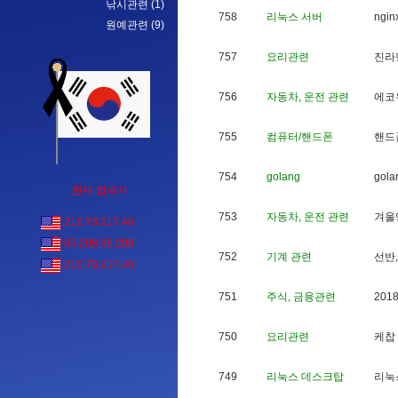
낚시관련
(1)
758
리눅스 서버
n
g
i
n
원예관련
(9)
757
요리관련
진
라
756
자동차, 운전 관련
에
코
755
컴퓨터/핸드폰
핸
드
754
golang
g
o
l
a
현재 접속자
753
자동차, 운전 관련
겨
울
216.73.217.46
85.208.96.208
752
기계 관련
선
반
,
216.73.217.46
751
주식, 금융관련
2
0
1
750
요리관련
케
찹
749
리눅스 데스크탑
리
눅