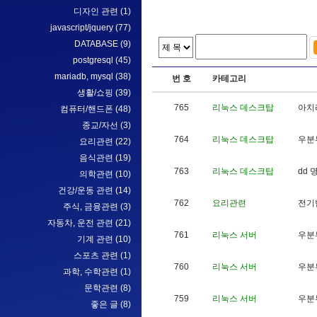
디자인 관련
(1)
javascript/jquery
(77)
DATABASE
(9)
postgresql
(45)
mariadb, mysql
(38)
번 호
카테고리
생활/쇼핑
(39)
765
리눅스 데스크탑
아
치
컴퓨터/핸드폰
(48)
종교/자선
(3)
764
리눅스 데스크탑
우
분
요리관련
(22)
음식관련
(19)
763
리눅스 데스크탑
d
d
의학관련
(10)
건강/운동 관련
(14)
762
요리관련
전
기
주식, 금융관련
(3)
자동차, 운전 관련
(21)
761
리눅스 서버
우
분
기계 관련
(10)
스포츠 관련
(1)
760
리눅스 서버
우
분
과학, 수학관련
(1)
문학관련
(8)
759
리눅스 서버
우
분
좋은 글
(8)