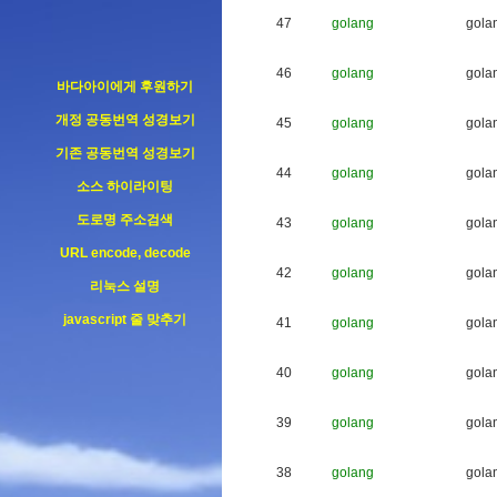
47
golang
g
o
l
a
46
golang
g
o
l
a
바다아이에게 후원하기
개정 공동번역 성경보기
45
golang
g
o
l
a
기존 공동번역 성경보기
44
golang
g
o
l
a
소스 하이라이팅
도로명 주소검색
43
golang
g
o
l
a
URL encode, decode
42
golang
g
o
l
a
리눅스 설명
javascript 줄 맞추기
41
golang
g
o
l
a
40
golang
g
o
l
a
39
golang
g
o
l
a
38
golang
g
o
l
a