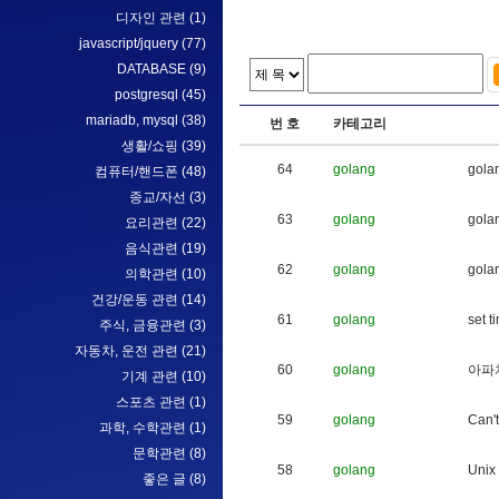
디자인 관련
(1)
javascript/jquery
(77)
DATABASE
(9)
postgresql
(45)
mariadb, mysql
(38)
번 호
카테고리
생활/쇼핑
(39)
64
golang
g
o
l
a
컴퓨터/핸드폰
(48)
종교/자선
(3)
63
golang
g
o
l
a
요리관련
(22)
음식관련
(19)
62
golang
g
o
l
a
의학관련
(10)
건강/운동 관련
(14)
61
golang
s
e
t
t
i
주식, 금융관련
(3)
자동차, 운전 관련
(21)
60
golang
아
파
기계 관련
(10)
스포츠 관련
(1)
59
golang
C
a
n
'
t
과학, 수학관련
(1)
문학관련
(8)
58
golang
U
n
i
x
좋은 글
(8)