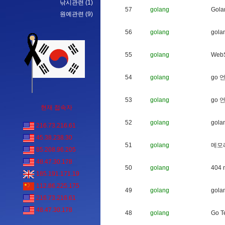
낚시관련
(1)
57
golang
G
o
l
a
원예관련
(9)
56
golang
g
o
l
a
55
golang
W
e
b
54
golang
g
o
53
golang
g
o
현재 접속자
52
golang
g
o
l
a
216.73.216.61
45.38.238.30
51
golang
메
모
85.208.96.205
48.47.30.178
50
golang
4
0
4
185.191.171.19
112.86.225.175
49
golang
g
o
l
a
216.73.216.61
48.47.30.178
48
golang
G
o
T