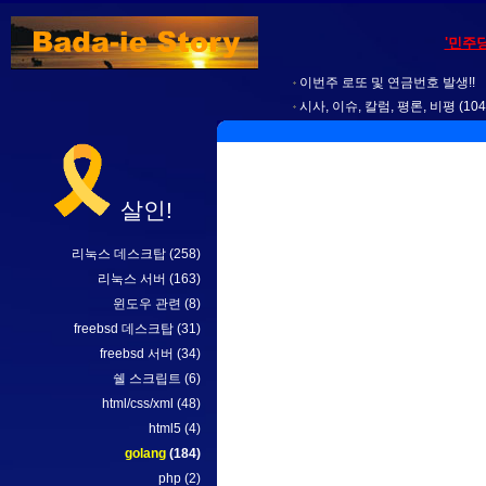
'민주
이번주 로또 및 연금번호 발생!!
시사, 이슈, 칼럼, 평론, 비평
(104
살인!
리눅스 데스크탑
(258)
리눅스 서버
(163)
윈도우 관련
(8)
freebsd 데스크탑
(31)
freebsd 서버
(34)
쉘 스크립트
(6)
html/css/xml
(48)
html5
(4)
golang
(184)
php
(2)