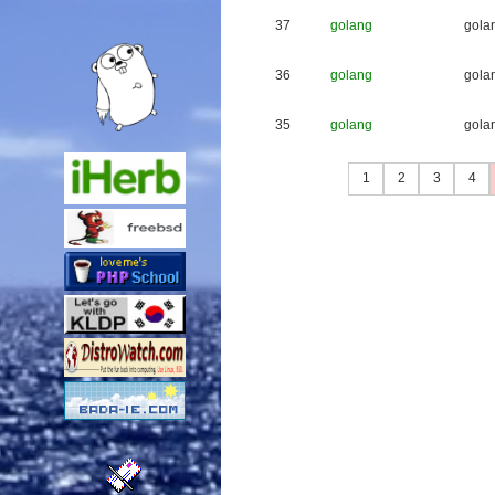
37
golang
g
o
l
a
36
golang
g
o
l
a
35
golang
g
o
l
a
1
2
3
4