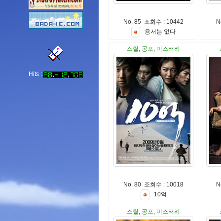
No. 85 조회수 : 10442
N
용
서
는
없
다
스릴, 공포, 미스터리
Hits :
No. 80 조회수 : 10018
N
1
0
억
스릴, 공포, 미스터리