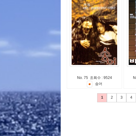
No. 75 조회수 : 9524
N
송
어
1
2
3
4