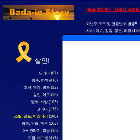
'월급 200 받는 사람이 국회
이번주 로또 및 연금번호 발생!!
시사, 이슈, 칼럼, 평론, 비평
(104
살인!
드라마
(87)
청춘, 하이틴
(8)
고난, 역경, 방황
(32)
성인, 에로
(16)
멜로, 사랑
(105)
코미디
(176)
스릴, 공포, 미스터리
(100)
범죄, 무협, 액션
(103)
SF, 판타지, 괴물
(16)
모험, 어드벤처
(7)