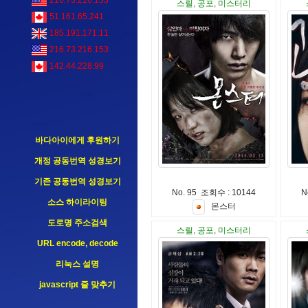
216.73.216.153
스릴, 공포, 미스터리
51.161.65.241
185.191.171.11
216.73.216.153
142.44.228.99
바다아이에게 후원하기
개정 공동번역 성경보기
기존 공동번역 성경보기
No. 95 조회수 : 10144
N
소스 하이라이팅
몬
스
터
도로명 주소검색
스릴, 공포, 미스터리
URL encode, decode
리눅스 설명
javascript 줄 맞추기