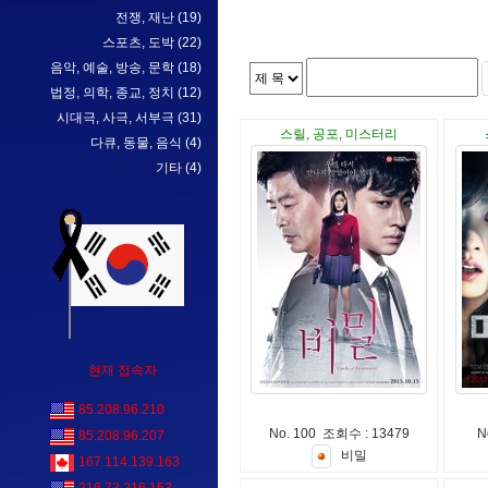
전쟁, 재난
(19)
스포츠, 도박
(22)
음악, 예술, 방송, 문학
(18)
법정, 의학, 종교, 정치
(12)
시대극, 사극, 서부극
(31)
스릴, 공포, 미스터리
다큐, 동물, 음식
(4)
기타
(4)
현재 접속자
85.208.96.210
No. 100 조회수 : 13479
N
85.208.96.207
비
밀
167.114.139.163