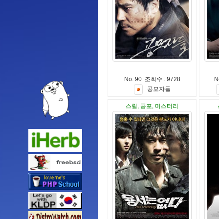
No. 90 조회수 : 9728
N
공
모
자
들
스릴, 공포, 미스터리