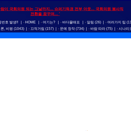
 사람이 국회의원 되는 그날까지... 슈퍼기득권 전부 아웃... 국회의원 봉사직
전환을 꿈꾸며... '
번호 발생!!
|
HOME
|
여기는?
|
바다물때표
|
알림
(26)
|
여러가지 팁
(1
평론, 비평
(1043)
|
끄적거림
(157)
|
문예 창작
(734)
|
바람 따라
(75)
|
시나리