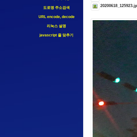
20200618_125923.j
도로명 주소검색
URL encode, decode
리눅스 설명
javascript 줄 맞추기