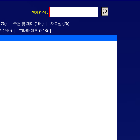
전체검색 :
125)
|
추천 및 재미
(166)
|
자료실
(25)
|
오
(760)
|
드라마 대본
(248)
|