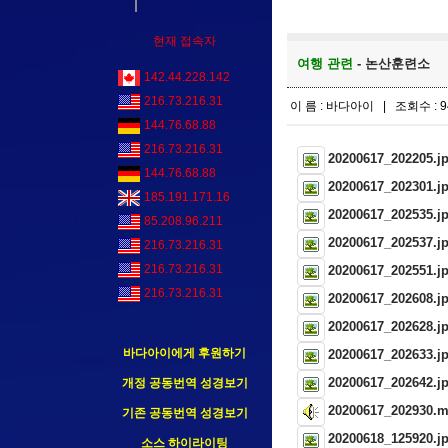
현재 접속자
여행 관련
- 논산훈련소
142.44.228.142
216.73.216.31
이 름 : 바다아이 | 조회수 : 9
144.76.68.88
216.73.216.31
20200617_202205.j
144.76.68.88
20200617_202301.j
185.191.171.16
20200617_202535.j
85.208.96.211
20200617_202537.j
216.73.216.31
216.73.216.31
20200617_202551.j
216.73.216.31
20200617_202608.j
20200617_202628.j
바다아이에게 후원하기
20200617_202633.j
20200617_202642.j
개정 공동번역 성경보기
20200617_202930.
기존 공동번역 성경보기
20200618_125920.j
소스 하이라이팅