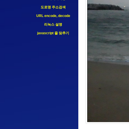
216.73.216.143
도로명 주소검색
85.208.96.194
URL encode, decode
리눅스 설명
javascript 줄 맞추기