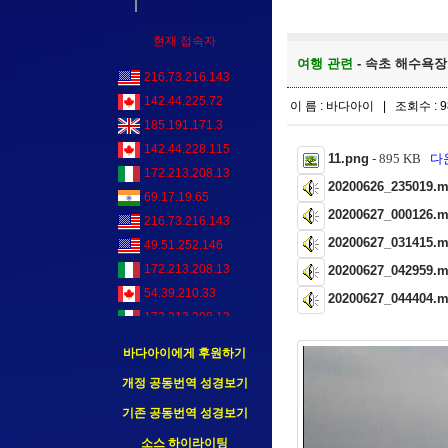
현재 접속자
여행 관련
- 속초 해수욕장 
216.73.216.143
142.44.225.72
이 름 : 바다아이 | 조회수 : 9
185.191.171.3
142.44.228.115
11.png
- 895 KB
다운
172.213.208.13
20200626_235019.
69.17.19.65
20200627_000126.
216.73.216.143
20200627_031415.
49.51.252.146
172.213.208.13
20200627_042959.
54.39.210.33
20200627_044404.
172.213.208.13
172.213.208.13
바다아이에게 후원하기
216.73.216.143
개정 공동번역 성경보기
172.213.208.13
기존 공동번역 성경보기
172.213.208.13
172.213.208.13
소스 하이라이팅