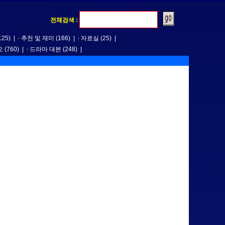
전체검색 :
125)
|
추천 및 재미
(166)
|
자료실
(25)
|
오
(760)
|
드라마 대본
(248)
|