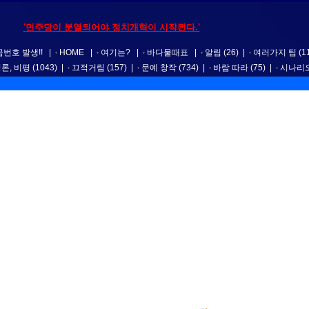
'민주당이 분열되어야 정치개혁이 시작된다.'
번호 발생!!
|
HOME
|
여기는?
|
바다물때표
|
알림
(26)
|
여러가지 팁
(1
평론, 비평
(1043)
|
끄적거림
(157)
|
문예 창작
(734)
|
바람 따라
(75)
|
시나리