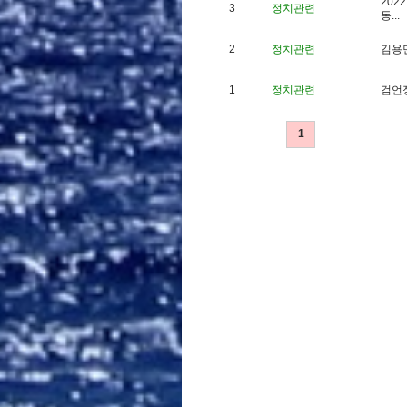
2
0
2
2
3
정치관련
동
.
.
.
2
정치관련
김
용
1
정치관련
검
언
1