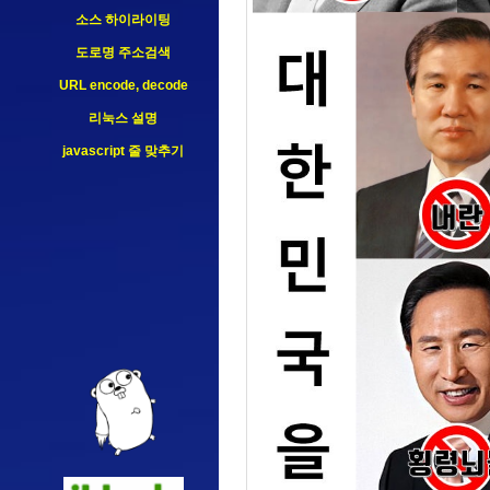
54.39.0.103
소스 하이라이팅
144.76.68.88
도로명 주소검색
URL encode, decode
리눅스 설명
javascript 줄 맞추기