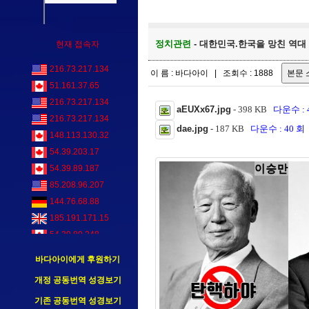
정치관련
- 대한민국.한국을 망친 역대 
현재 접속자
216.73.217.134
이 름 : 바다아이 | 조회수 : 1888
51.161.37.65
216.73.217.134
aEUXx67.jpg
- 398 KB
다운수 : 
216.73.217.134
dae.jpg
- 187 KB
다운수 : 40 회
148.113.130.32
54.39.203.17
54.39.89.187
85.208.96.207
144.76.68.88
185.191.171.15
54.39.89.248
216.73.217.134
바다아이에게 후원하기
54.39.0.52
개정 공동번역 성경보기
85.208.96.212
기존 공동번역 성경보기
91.98.185.79