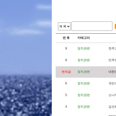
번 호
카테고리
9
정치관련
천
주
8
정치관련
민
주
현재글
정치관련
대
한
6
정치관련
국
민
5
정치관련
소
나
4
정치관련
김
건