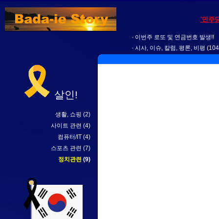
'민주
이번주 로또 및 연금번호 발생!!
시사, 이슈, 칼럼, 평론, 비평
(104
살인!
생활, 쇼핑
(2)
사이트 관련
(4)
컴퓨터/IT
(4)
스포츠 관련
(7)
정치관련
(9)