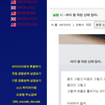
216.73.216.123
185.191.171.2
85.208.96.200
날림 시
- 바다 옆 작은 산에 앉아..
185.191.171.11
216.73.216.123
이 름 : 바다아이 | 조회수 : 532
바다 옆 작은 산에 앉아..
바다아이에게 후원하기
개정 공동번역 성경보기
몸도 그렇고 마음도 그렇고 
기존 공동번역 성경보기
물건도 그렇고
소스 하이라이팅
그렇게 세월은 흘러가는 것이
도로명 주소검색
URL encode, decode
아파하지 말자.