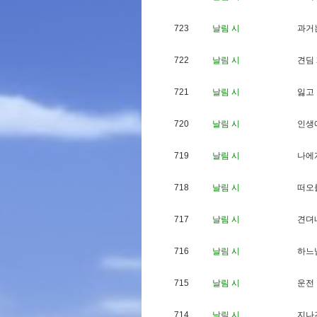
723
날림 시
과
거
722
날림 시
견
딤
721
날림 시
잃
고
720
날림 시
인
생
719
날림 시
나
에
718
날림 시
떠
오
717
날림 시
견
뎌
716
날림 시
하
느
715
날림 시
운
전
714
날림 시
지
나