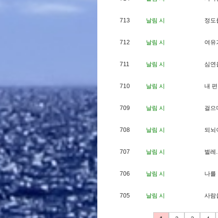
713
날림 시
정
도
712
날림 시
여
유
711
날림 시
심
연
710
날림 시
내
편
709
날림 시
걸
으
708
날림 시
되
뇌
707
날림 시
벌
레
.
706
날림 시
나
를
705
날림 시
사
람