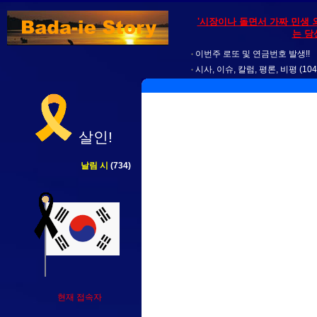
'시장이나 돌면서 가짜 민생 
는 당
이번주 로또 및 연금번호 발생!!
시사, 이슈, 칼럼, 평론, 비평
(104
살인!
날림 시
(734)
현재 접속자