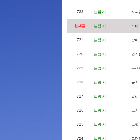
733
날림 시
자
괴
현재글
날림 시
바
다
731
날림 시
밤
에
730
날림 시
쉽
지
729
날림 시
두
려
728
날림 시
늦
지
727
날림 시
날
리
726
날림 시
그
저
725
날림 시
그
렇
724
날림 시
그
래