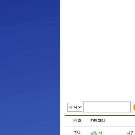
번 호
카테고리
734
날림 시
나
2
.
.