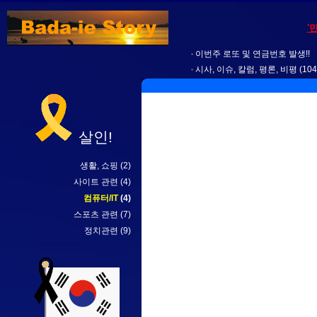
'
이번주 로또 및 연금번호 발생!!
시사, 이슈, 칼럼, 평론, 비평
(104
살인!
생활, 쇼핑
(2)
사이트 관련
(4)
컴퓨터/IT
(4)
스포츠 관련
(7)
정치관련
(9)