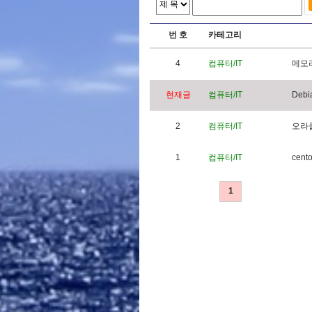
번 호
카테고리
4
컴퓨터/IT
메
모
현재글
컴퓨터/IT
D
e
b
i
2
컴퓨터/IT
오
라
1
컴퓨터/IT
c
e
n
t
1