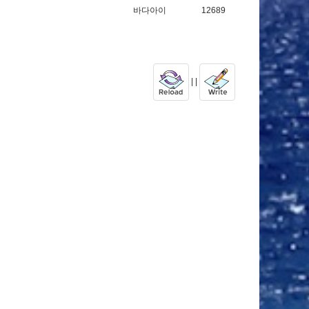
바다아이
12689
| |