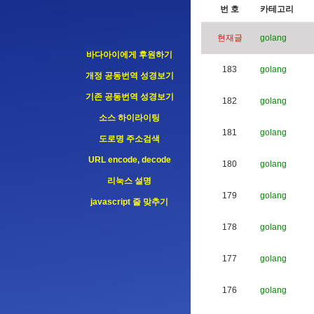
번 호
카테고리
현재글
golang
바다아이에게 후원하기
183
golang
개정 공동번역 성경보기
기존 공동번역 성경보기
182
golang
소스 하이라이팅
181
golang
도로명 주소검색
URL encode, decode
180
golang
리눅스 설명
179
golang
javascript 줄 맞추기
178
golang
177
golang
176
golang