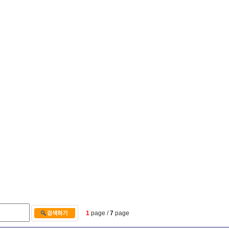
1
page /
7
page