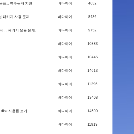
옴
표
.
.
.
특
수
문
자
치
환
바다아이
4632
컬
패
키
지
사
용
문
제
.
바다아이
8436
제
.
.
.
.
패
키
지
모
듈
문
제
.
바다아이
9752
바다아이
10883
바다아이
10446
바다아이
14613
바다아이
11296
바다아이
13408
d
i
s
k
사
용
률
보
기
바다아이
14590
바다아이
11919