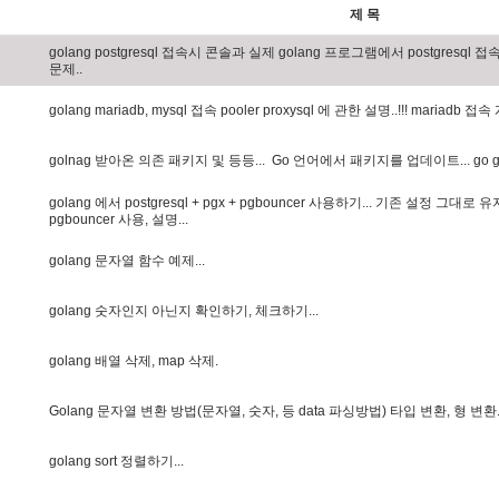
제 목
g
o
l
a
n
g
p
o
s
t
g
r
e
s
q
l
접
속
시
콘
솔
과
실
제
g
o
l
a
n
g
프
로
그
램
에
서
p
o
s
t
g
r
e
s
q
l
접
문
제
.
.
g
o
l
a
n
g
m
a
r
i
a
d
b
,
m
y
s
q
l
접
속
p
o
o
l
e
r
p
r
o
x
y
s
q
l
에
관
한
설
명
.
.
!
!
!
m
a
r
i
a
d
b
접
속
g
o
l
n
a
g
받
아
온
의
존
패
키
지
및
등
등
.
.
.
G
o
언
어
에
서
패
키
지
를
업
데
이
트
.
.
.
g
o
g
o
l
a
n
g
에
서
p
o
s
t
g
r
e
s
q
l
+
p
g
x
+
p
g
b
o
u
n
c
e
r
사
용
하
기
.
.
.
기
존
설
정
그
대
로
유
p
g
b
o
u
n
c
e
r
사
용
,
설
명
.
.
.
g
o
l
a
n
g
문
자
열
함
수
예
제
.
.
.
g
o
l
a
n
g
숫
자
인
지
아
닌
지
확
인
하
기
,
체
크
하
기
.
.
.
g
o
l
a
n
g
배
열
삭
제
,
m
a
p
삭
제
.
G
o
l
a
n
g
문
자
열
변
환
방
법
(
문
자
열
,
숫
자
,
등
d
a
t
a
파
싱
방
법
)
타
입
변
환
,
형
변
환
g
o
l
a
n
g
s
o
r
t
정
렬
하
기
.
.
.