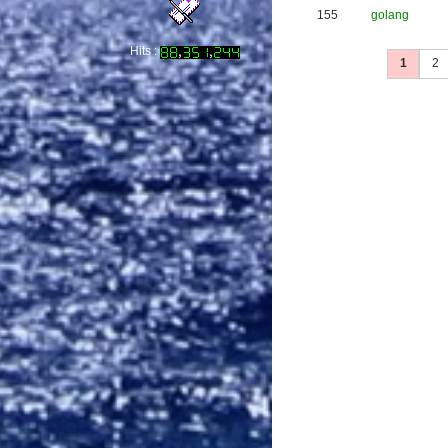
155
golang
Hits :
1
2