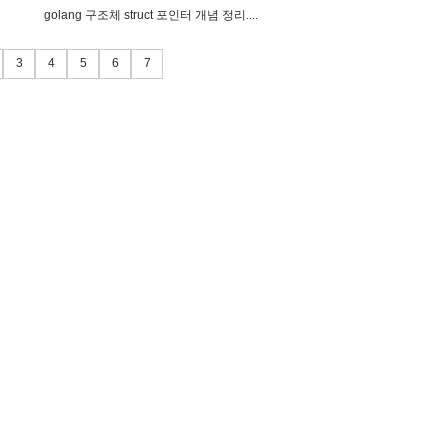
g
o
l
a
n
g
구
조
체
s
t
r
u
c
t
포
인
터
개
념
정
리
.
.
.
.
3
4
5
6
7