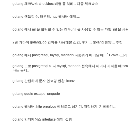
g
o
l
a
n
g
체
크
박
스
c
h
e
c
k
b
o
x
배
열
폼
처
리
.
.
.
다
중
체
크
박
스
g
o
l
a
n
g
핸
들
함
수
,
라
우
터
,
h
t
t
p
웹
서
버
예
제
.
.
.
.
g
o
l
a
n
g
에
서
n
i
l
을
할
당
할
수
있
는
경
우
,
n
i
l
을
사
용
할
수
있
는
타
입
,
n
i
l
을
사
2
년
가
까
이
g
o
l
a
n
g
,
g
o
언
어
를
사
용
해
본
소
감
,
후
기
.
.
.
.
g
o
l
a
n
g
찬
양
.
.
.
.
추
천
g
o
l
a
n
g
에
서
p
o
s
t
g
r
e
s
q
l
,
m
y
s
q
l
,
m
a
r
i
a
d
b
다
중
쿼
리
에
러
날
때
.
.
.
`
G
r
a
v
e
(
그
레
g
o
l
a
n
g
으
로
p
o
s
t
g
r
e
s
q
l
이
나
m
y
s
q
l
,
m
a
r
i
a
d
b
접
속
해
서
데
이
터
가
져
올
때
s
c
a
나
는
문
제
.
.
g
o
l
a
n
g
간
편
하
게
문
자
인
코
딩
변
환
,
i
c
o
n
v
g
o
l
a
n
g
q
u
o
t
e
e
s
c
a
p
e
,
u
n
q
u
o
t
e
g
o
l
a
n
g
웹
서
버
,
h
t
t
p
e
r
r
o
r
L
o
g
에
러
로
그
남
기
기
,
저
장
하
기
,
기
록
하
기
.
.
.
g
o
l
a
n
g
인
터
페
이
스
i
n
t
e
r
f
a
c
e
예
제
,
설
명