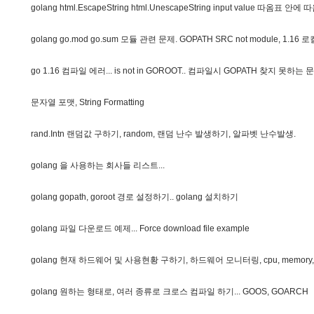
g
o
l
a
n
g
h
t
m
l
.
E
s
c
a
p
e
S
t
r
i
n
g
h
t
m
l
.
U
n
e
s
c
a
p
e
S
t
r
i
n
g
i
n
p
u
t
v
a
l
u
e
따
옴
표
안
에
따
g
o
l
a
n
g
g
o
.
m
o
d
g
o
.
s
u
m
모
듈
관
련
문
제
.
G
O
P
A
T
H
S
R
C
n
o
t
m
o
d
u
l
e
,
1
.
1
6
로
g
o
1
.
1
6
컴
파
일
에
러
.
.
.
i
s
n
o
t
i
n
G
O
R
O
O
T
.
.
컴
파
일
시
G
O
P
A
T
H
찾
지
못
하
는
문
문
자
열
포
맷
,
S
t
r
i
n
g
F
o
r
m
a
t
t
i
n
g
r
a
n
d
.
I
n
t
n
랜
덤
값
구
하
기
,
r
a
n
d
o
m
,
랜
덤
난
수
발
생
하
기
,
알
파
벳
난
수
발
생
.
g
o
l
a
n
g
을
사
용
하
는
회
사
들
리
스
트
.
.
.
g
o
l
a
n
g
g
o
p
a
t
h
,
g
o
r
o
o
t
경
로
설
정
하
기
.
.
g
o
l
a
n
g
설
치
하
기
g
o
l
a
n
g
파
일
다
운
로
드
예
제
.
.
.
F
o
r
c
e
d
o
w
n
l
o
a
d
f
i
l
e
e
x
a
m
p
l
e
g
o
l
a
n
g
현
재
하
드
웨
어
및
사
용
현
황
구
하
기
,
하
드
웨
어
모
니
터
링
,
c
p
u
,
m
e
m
o
r
y
,
g
o
l
a
n
g
원
하
는
형
태
로
,
여
러
종
류
로
크
로
스
컴
파
일
하
기
.
.
.
G
O
O
S
,
G
O
A
R
C
H