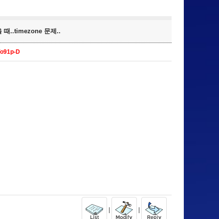
때..timezone 문제..
Yo91p-D
|
|