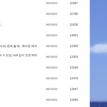
바다아이
11997
바다아이
11768
용
.
.
.
바다아이
11638
바다아이
14951
이
브
)
문
제
될
때
.
.
쿼
리
문
에
러
.
.
바다아이
12305
n
시
빈
값
,
n
u
l
l
값
이
오
면
에
러
바다아이
12303
바다아이
15160
바다아이
12478
바다아이
12947
바다아이
12095