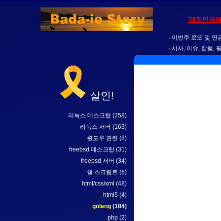
'대한민국이
이번주 로또 및 연금
시사, 이슈, 칼럼, 
살인!
리눅스 데스크탑
(258)
리눅스 서버
(163)
윈도우 관련
(8)
freebsd 데스크탑
(31)
freebsd 서버
(34)
쉘 스크립트
(6)
html/css/xml
(48)
html5
(4)
golang
(184)
php
(2)