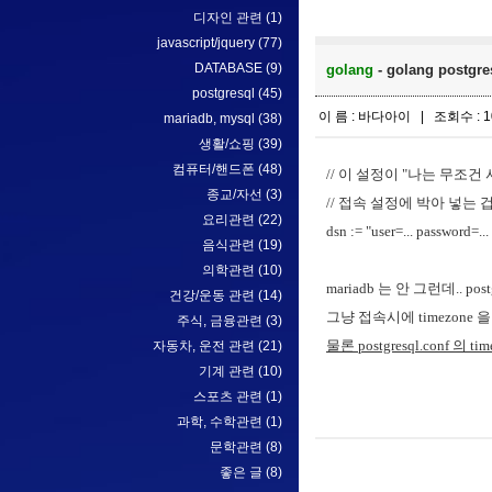
디자인 관련
(1)
javascript/jquery
(77)
DATABASE
(9)
golang
- golang post
postgresql
(45)
이 름 : 바다아이 | 조회수 : 1
mariadb, mysql
(38)
생활/쇼핑
(39)
컴퓨터/핸드폰
(48)
// 이 설정이 "나는 무조
종교/자선
(3)
// 접속 설정에 박아 넣는 
요리관련
(22)
dsn := "user=... password=..
음식관련
(19)
의학관련
(10)
mariadb 는 안 그런데.. po
건강/운동 관련
(14)
그냥 접속시에 timezone
주식, 금융관련
(3)
물론 postgresql.conf 의 
자동차, 운전 관련
(21)
기계 관련
(10)
스포츠 관련
(1)
과학, 수학관련
(1)
문학관련
(8)
좋은 글
(8)