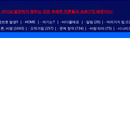
 더이상 발전하지 못하는 것은 부패한 언론들의 쓰레기짓 때문이다.'
번호 발생!!
|
HOME
|
여기는?
|
바다물때표
|
알림
(26)
|
여러가지 팁
(1
평론, 비평
(1043)
|
끄적거림
(157)
|
문예 창작
(734)
|
바람 따라
(75)
|
시나리