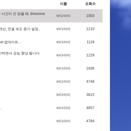
이름
조회수
속
시
간
이
안
맞
을
때
.
.
t
i
m
e
z
o
n
e
바다아이
1003
개
선
,
연
결
속
도
증
가
설
정
.
.
바다아이
1210
g
e
t
업
데
이
트
.
.
.
바다아이
1129
지
하
면
서
성
능
향
상
됩
니
다
.
바다아이
1229
바다아이
1936
바다아이
4748
바다아이
3815
.
.
.
바다아이
4657
바다아이
4784