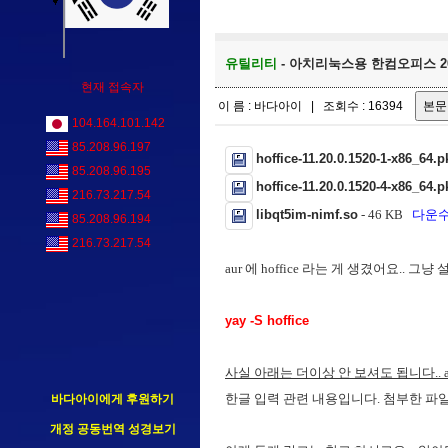
유틸리티
- 아치리눅스용 한컴오피스 20
현재 접속자
이 름 : 바다아이 | 조회수 : 16394
104.164.101.142
85.208.96.197
hoffice-11.20.0.1520-1-x86_64.pk
85.208.96.195
hoffice-11.20.0.1520-4-x86_64.pk
216.73.217.54
libqt5im-nimf.so
- 46 KB
다운수 
85.208.96.194
216.73.217.54
aur 에 hoffice 라는 게 생겼어요.. 
yay -S hoffice
사실 아래는 더이상 안 보셔도 됩니다.. 
한글 입력 관련 내용입니다. 첨부한 파
바다아이에게 후원하기
개정 공동번역 성경보기