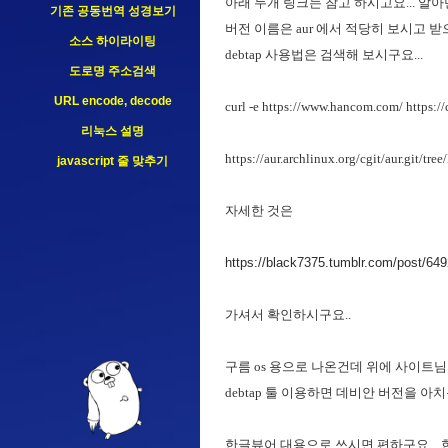
아래 두개 링크는 참고 하시고요... 알아만
기존 공동번역 성경보기
버전 이름은 aur 에서 적당히 보시고 
소스 하이라이팅
debtap 사용법은 검색해 보시구요...
도로명 주소검색
URL encode, decode
curl -e https://www.hancom.com/ https
리눅스 설명
https://aur.archlinux.org/cgit/aur.git/t
javascript 줄 맞추기
자세한 것은
https://black7375.tumblr.com/
가셔서 확인하시구요..
구름 os 용으로 나온건데 위에 사이트님
debtap 툴 이용하면 데비안 버전을 
한글뷰어 대용으로 쓰시면 편하구요... 한