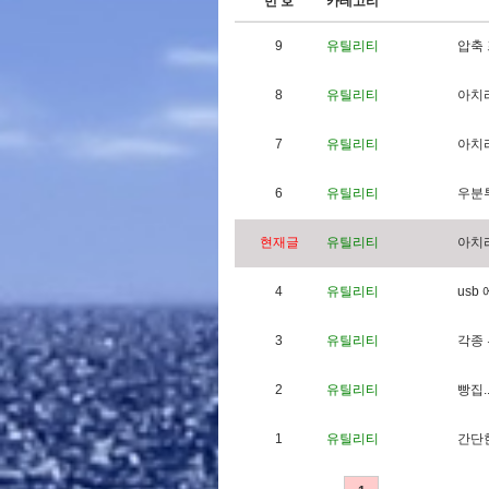
번 호
카테고리
9
유틸리티
압
축
8
유틸리티
아
치
7
유틸리티
아
치
6
유틸리티
우
분
현재글
유틸리티
아
치
4
유틸리티
u
s
b
3
유틸리티
각
종
2
유틸리티
빵
집
.
1
유틸리티
간
단