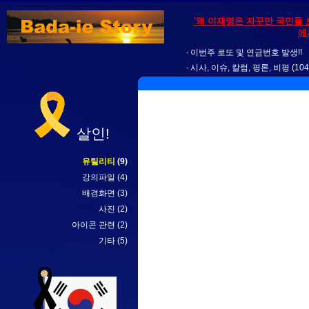
'왜 이재명은 자꾸만 국민들 
에
이번주 로또 및 연금번호 발생!!
시사, 이슈, 칼럼, 평론, 비평
(104
살인!
유틸리티
(9)
강의파일
(4)
배경화면
(3)
사진
(2)
아이콘 관련
(2)
기타
(5)