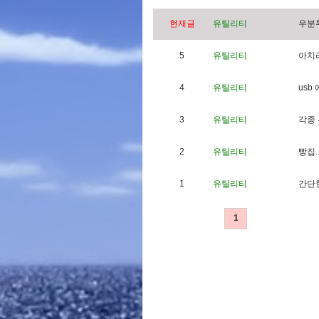
현재글
유틸리티
우
분
5
유틸리티
아
치
4
유틸리티
u
s
b
3
유틸리티
각
종
2
유틸리티
빵
집
.
1
유틸리티
간
단
1