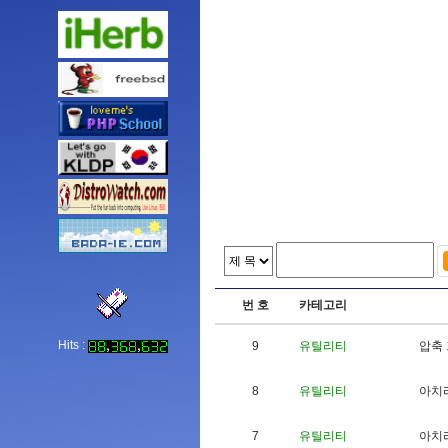
번 호
카테고리
Hits :
9
유틸리티
압
축
8
유틸리티
아
치
7
유틸리티
아
치