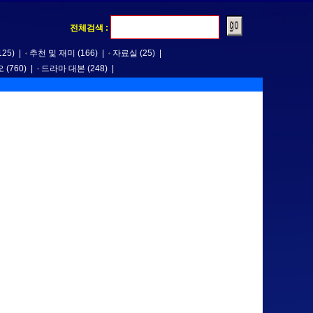
전체검색 :
125)
|
추천 및 재미
(166)
|
자료실
(25)
|
오
(760)
|
드라마 대본
(248)
|