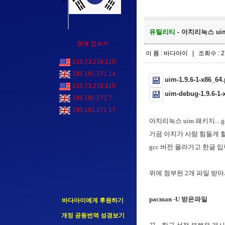
유틸리티
- 아치리눅스 uim 패
현재 접속자
이 름 : 바다아이 | 조회수 : 2
216.73.216.110
185.191.171.14
uim-1.9.6-1-x86_64.
216.73.216.110
uim-debug-1.9.6-1-x
185.191.171.7
185.191.171.17
아치리눅스 uim 패키지... gcc 
가끔 아치가 사람 힘들게 할 
gcc 버전 올라가고 한글 
위에 첨부된 2개 파일 받
pacman -U 받은파일
바다아이에게 후원하기
개정 공동번역 성경보기