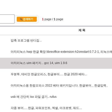
1
page /
1
page
제 목
압
축
프
로
그
램
반
디
집
.
.
.
아
치
리
눅
스
h
w
p
한
글
확
장
l
i
b
r
e
o
f
f
i
c
e
-
e
x
t
e
n
s
i
o
n
-
h
2
o
r
e
s
t
a
r
t
0
.
7
.
2
-
1
,
리
눅
스
아
치
리
눅
스
u
i
m
패
키
지
.
.
.
g
c
c
1
4
,
u
i
m
1
.
9
.
6
우
분
투
,
데
비
안
한
글
오
피
스
,
한
글
뷰
어
.
.
.
.
.
한
글
2
0
2
0
베
타
.
.
.
아
치
리
눅
스
용
한
컴
오
피
스
2
0
2
2
베
타
패
키
지
입
니
다
.
한
글
뷰
어
.
.
.
한
글
입
력
.
.
u
s
b
에
간
단
히
i
s
o
파
일
굽
기
.
.
r
u
f
u
s
각
종
뷰
어
.
.
.
.
.
한
글
,
파
워
포
인
트
,
엑
셀
,
아
크
로
벳
,
워
드
.
.
.
.