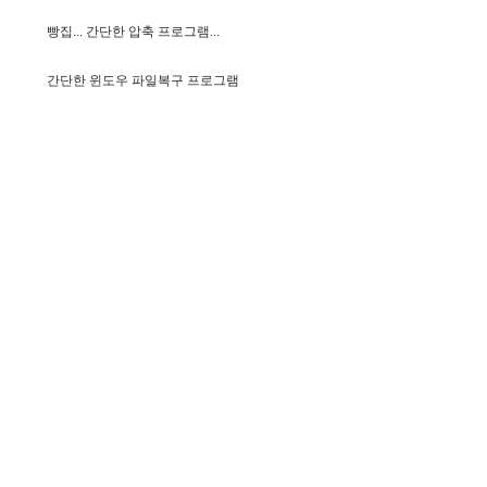
빵
집
.
.
.
간
단
한
압
축
프
로
그
램
.
.
.
간
단
한
윈
도
우
파
일
복
구
프
로
그
램