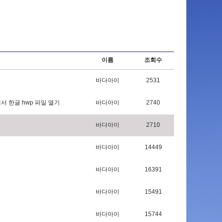
이름
조회수
바다아이
2531
에
서
한
글
h
w
p
파
일
열
기
바다아이
2740
바다아이
2710
바다아이
14449
바다아이
16391
바다아이
15491
바다아이
15744