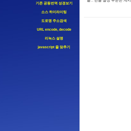
끝... 한글 설정 부분은 게
기존 공동번역 성경보기
소스 하이라이팅
도로명 주소검색
URL encode, decode
리눅스 설명
javascript 줄 맞추기