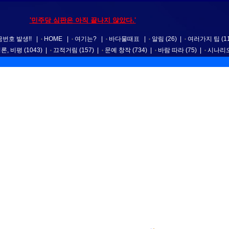
'민주당 심판은 아직 끝나지 않았다.'
번호 발생!!
|
HOME
|
여기는?
|
바다물때표
|
알림
(26)
|
여러가지 팁
(1
평론, 비평
(1043)
|
끄적거림
(157)
|
문예 창작
(734)
|
바람 따라
(75)
|
시나리