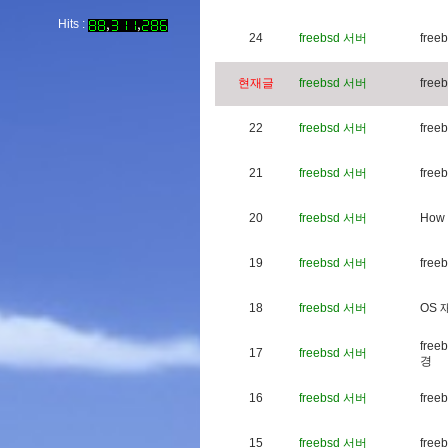
Hits :
24
freebsd 서버
f
r
e
e
b
현재글
freebsd 서버
f
r
e
e
b
22
freebsd 서버
f
r
e
e
b
21
freebsd 서버
f
r
e
e
b
20
freebsd 서버
H
o
w
19
freebsd 서버
f
r
e
e
b
18
freebsd 서버
O
S
f
r
e
e
b
17
freebsd 서버
경
16
freebsd 서버
f
r
e
e
b
15
freebsd 서버
f
r
e
e
b