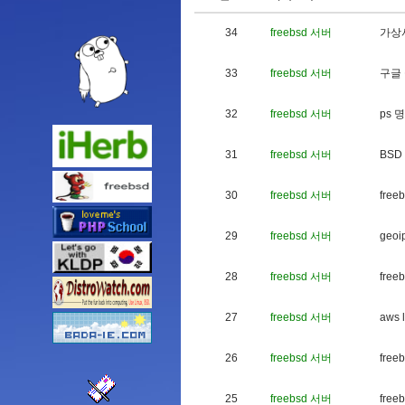
34
freebsd 서버
가
상
33
freebsd 서버
구
글
32
freebsd 서버
p
s
명
31
freebsd 서버
B
S
D
30
freebsd 서버
f
r
e
e
b
29
freebsd 서버
g
e
o
i
28
freebsd 서버
f
r
e
e
b
27
freebsd 서버
a
w
s
l
26
freebsd 서버
f
r
e
e
b
25
freebsd 서버
f
r
e
e
b