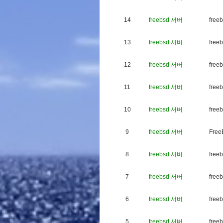
14
freebsd 서버
f
r
e
e
b
13
freebsd 서버
f
r
e
e
b
12
freebsd 서버
f
r
e
e
b
11
freebsd 서버
f
r
e
e
b
10
freebsd 서버
f
r
e
e
b
9
freebsd 서버
F
r
e
e
8
freebsd 서버
f
r
e
e
b
7
freebsd 서버
f
r
e
e
b
6
freebsd 서버
f
r
e
e
b
5
freebsd 서버
f
r
e
e
b