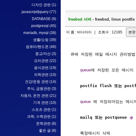
디자인 관련
(1)
javascript/jquery
(77)
DATABASE
(9)
freebsd 서버
- freebsd, linux pos
postgresql
(45)
이 름 : 바다아이 | 조회수 : 12185
mariadb, mysql
(38)
생활/쇼핑
(39)
컴퓨터/핸드폰
(48)
종교/자선
(3)
큐에 저장된 메일 메시지 관리방법

요리관련
(22)
음식관련
(19)
queue
에 저장된 모든 메시지 
의학관련
(10)
건강/운동 관련
(14)
    postfix flush 또는 post
주식, 금융관련
(3)
자동차, 운전 관련
(21)
queue
 에 저장되어있는 메시지
기계 관련
(10)
스포츠 관련
(1)
과학, 수학관련
(1)
    mailq 또는 postqueue 
-p
문학관련
(8)
좋은 글
(8)
    특정메시지 삭제
