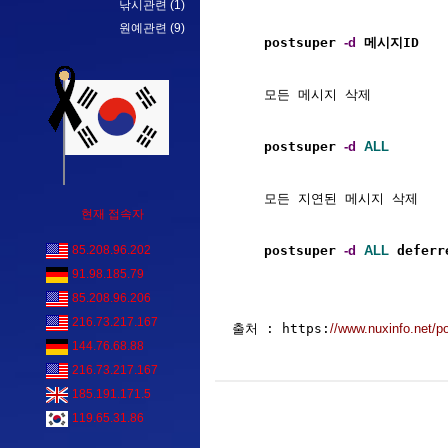
낚시관련
(1)
원예관련
(9)
    postsuper 
-d
 메시지ID
    모든 메시지 삭제

    postsuper 
-d
ALL
    모든 지연된 메시지 삭제

현재 접속자
    postsuper 
-d
ALL
 deferr
85.208.96.202
91.98.185.79
85.208.96.206
216.73.217.167
출처 : https:
//www.nuxinfo.net/
144.76.68.88
216.73.217.167
185.191.171.5
119.65.31.86