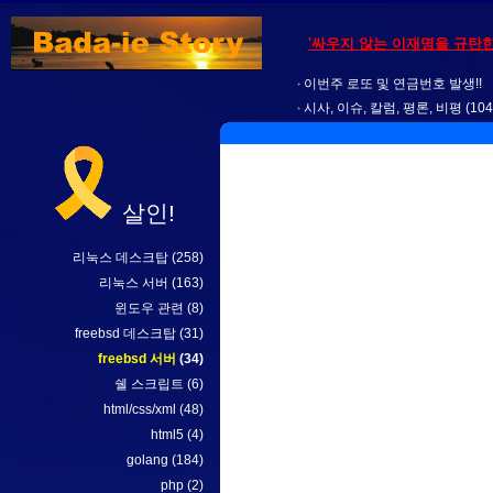
'싸우지 않는 이재명을 규탄한다
이번주 로또 및 연금번호 발생!!
시사, 이슈, 칼럼, 평론, 비평
(104
살인!
리눅스 데스크탑
(258)
리눅스 서버
(163)
윈도우 관련
(8)
freebsd 데스크탑
(31)
freebsd 서버
(34)
쉘 스크립트
(6)
html/css/xml
(48)
html5
(4)
golang
(184)
php
(2)