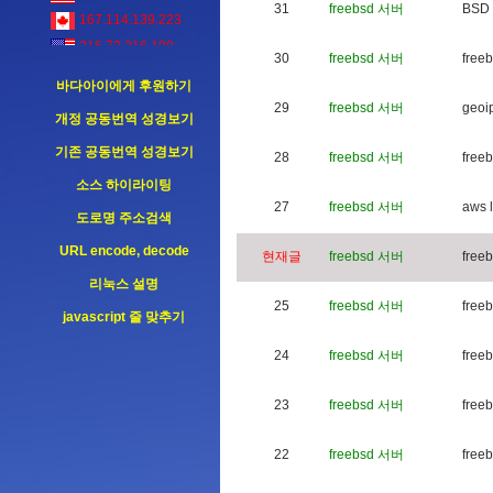
31
freebsd 서버
B
S
D
167.114.139.223
216.73.216.109
30
freebsd 서버
f
r
e
e
b
216.73.216.109
바다아이에게 후원하기
29
freebsd 서버
g
e
o
i
개정 공동번역 성경보기
기존 공동번역 성경보기
28
freebsd 서버
f
r
e
e
b
소스 하이라이팅
27
freebsd 서버
a
w
s
l
도로명 주소검색
URL encode, decode
현재글
freebsd 서버
f
r
e
e
b
리눅스 설명
25
freebsd 서버
f
r
e
e
b
javascript 줄 맞추기
24
freebsd 서버
f
r
e
e
b
23
freebsd 서버
f
r
e
e
b
22
freebsd 서버
f
r
e
e
b