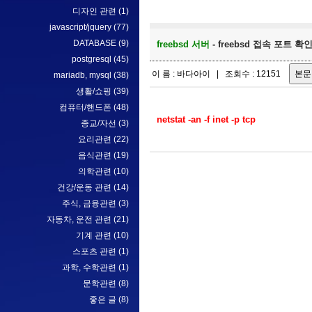
디자인 관련
(1)
javascript/jquery
(77)
DATABASE
(9)
freebsd 서버
- freebsd 접속 포트 확인하
postgresql
(45)
이 름 : 바다아이 | 조회수 : 12151
mariadb, mysql
(38)
생활/쇼핑
(39)
컴퓨터/핸드폰
(48)
netstat -an -f inet -p tcp
종교/자선
(3)
요리관련
(22)
음식관련
(19)
의학관련
(10)
건강/운동 관련
(14)
주식, 금융관련
(3)
자동차, 운전 관련
(21)
기계 관련
(10)
스포츠 관련
(1)
과학, 수학관련
(1)
문학관련
(8)
좋은 글
(8)