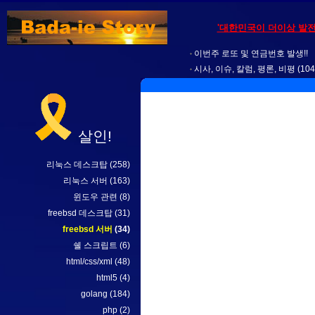
'대한민국이 더이상 발전
이번주 로또 및 연금번호 발생!!
시사, 이슈, 칼럼, 평론, 비평
(104
살인!
리눅스 데스크탑
(258)
리눅스 서버
(163)
윈도우 관련
(8)
freebsd 데스크탑
(31)
freebsd 서버
(34)
쉘 스크립트
(6)
html/css/xml
(48)
html5
(4)
golang
(184)
php
(2)