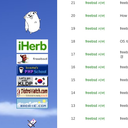
21
freebsd 서버
f
r
e
e
b
20
freebsd 서버
H
o
w
19
freebsd 서버
f
r
e
e
b
18
freebsd 서버
O
S
f
r
e
e
b
17
freebsd 서버
경
16
freebsd 서버
f
r
e
e
b
15
freebsd 서버
f
r
e
e
b
14
freebsd 서버
f
r
e
e
b
13
freebsd 서버
f
r
e
e
b
12
freebsd 서버
f
r
e
e
b