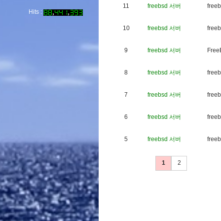
11
freebsd 서버
f
r
e
e
b
Hits :
10
freebsd 서버
f
r
e
e
b
9
freebsd 서버
F
r
e
e
8
freebsd 서버
f
r
e
e
b
7
freebsd 서버
f
r
e
e
b
6
freebsd 서버
f
r
e
e
b
5
freebsd 서버
f
r
e
e
b
1
2