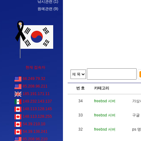
낚시관련
(1)
원예관련
(9)
현재 접속자
66.249.79.32
85.208.96.211
번 호
카테고리
185.191.171.11
34
freebsd 서버
가
상
149.232.143.137
148.113.128.145
33
freebsd 서버
구
글
148.113.128.255
54.39.210.10
32
freebsd 서버
p
s
명
54.39.136.241
85.208.96.210