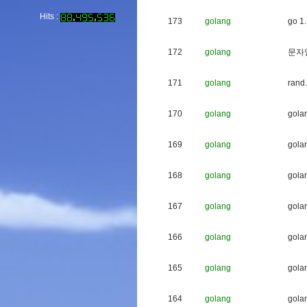
Hits :
173
golang
g
o
1
.
172
golang
문
자
171
golang
r
a
n
d
.
170
golang
g
o
l
a
169
golang
g
o
l
a
168
golang
g
o
l
a
167
golang
g
o
l
a
166
golang
g
o
l
a
165
golang
g
o
l
a
164
golang
g
o
l
a