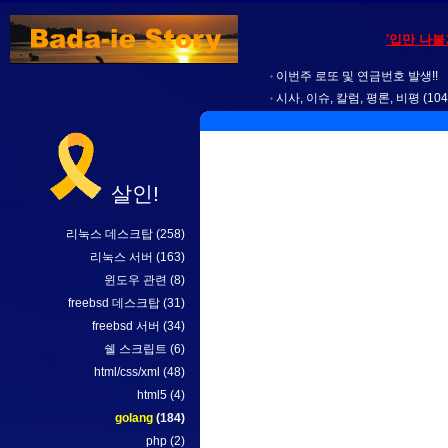
'입만 나
이번주 로또 및 연금번호 발생!!
시사, 이슈, 칼럼, 평론, 비평
(104
살인!
리눅스 데스크탑
(258)
리눅스 서버
(163)
윈도우 관련
(8)
freebsd 데스크탑
(31)
freebsd 서버
(34)
쉘 스크립트
(6)
html/css/xml
(48)
html5
(4)
golang
(184)
php
(2)