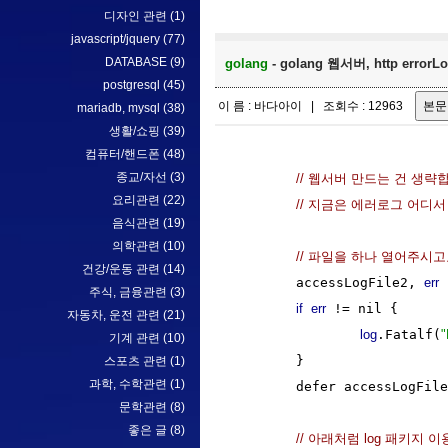
디자인 관련
(1)
javascript/jquery
(77)
DATABASE
(9)
golang
- golang 웹서버, http er
postgresql
(45)
이 름 : 바다아이 | 조회수 : 12963
mariadb, mysql
(38)
생활/쇼핑
(39)
컴퓨터/핸드폰
(48)
종교/자선
(3)
// 웹서버 만드는 건 생략
요리관련
(22)
// 지금은 에러로그 어디서
음식관련
(19)
의학관련
(10)
// 파일을 하나 열어주시고요
건강/운동 관련
(14)
	accessLogFile2, 
err
 
주식, 금융관련
(3)
if
err
 != nil {

자동차, 운전 관련
(21)
log
.Fatalf(
"
기계 관련
(10)
	}

스포츠 관련
(1)
과학, 수학관련
(1)
	defer accessLogFil
문학관련
(8)
좋은 글
(8)
// 아래처럼 log 패키지 이