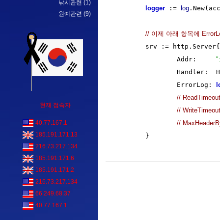
낚시관련
(1)
logger
 := 
log
.New(ac
원예관련
(9)
// 이제 아래 항목에 Er
	srv := http.Server{

		Addr:     
"
		Handler:  Handler,

		ErrorLog: 
l
// ReadTimeout
현재 접속자
// WriteTimeout
// MaxHeaderBy
40.77.167.1
185.191.171.13
216.73.217.134
185.191.171.6
185.191.171.2
216.73.217.134
66.249.68.37
40.77.167.1