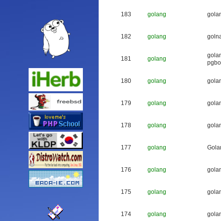
183
golang
g
o
l
a
182
golang
g
o
l
n
g
o
l
a
181
golang
p
g
b
o
180
golang
g
o
l
a
179
golang
g
o
l
a
178
golang
g
o
l
a
177
golang
G
o
l
a
176
golang
g
o
l
a
175
golang
g
o
l
a
174
golang
g
o
l
a