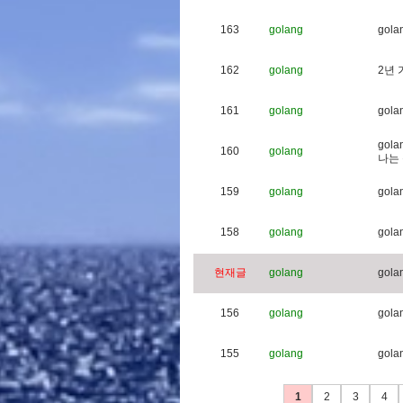
163
golang
g
o
l
a
162
golang
2
년
161
golang
g
o
l
a
g
o
l
a
160
golang
나
는
159
golang
g
o
l
a
158
golang
g
o
l
a
현재글
golang
g
o
l
a
156
golang
g
o
l
a
155
golang
g
o
l
a
1
2
3
4