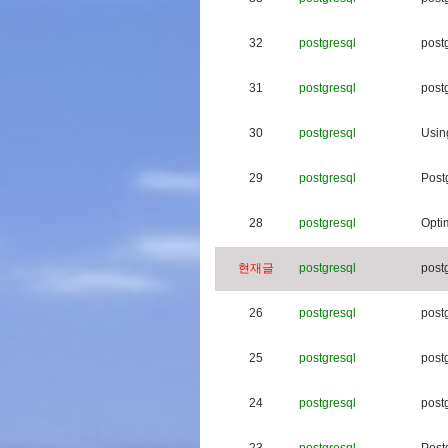
32
postgresql
p
o
s
t
31
postgresql
p
o
s
t
30
postgresql
U
s
i
n
29
postgresql
P
o
s
t
28
postgresql
O
p
t
i
현재글
postgresql
p
o
s
t
26
postgresql
p
o
s
t
25
postgresql
p
o
s
t
24
postgresql
p
o
s
t