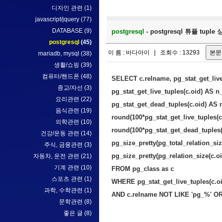
디자인 관련
(1)
javascript/jquery
(77)
DATABASE
(9)
postgresql
- postgresql 튜플 tu
postgresql
(45)
이 름 : 바다아이 | 조회수 : 13293
mariadb, mysql
(38)
생활/쇼핑
(39)
컴퓨터/핸드폰
(48)
SELECT
c.relname,
pg_stat_get_liv
종교/자선
(3)
pg_stat_get_live_tuples(c.oid)
AS
n_
요리관련
(22)
pg_stat_get_dead_tuples(c.oid)
AS
음식관련
(19)
round
(100
*
pg_stat_get_live_tuples(c
의학관련
(10)
round
(100
*
pg_stat_get_dead_tuples(
건강/운동 관련
(14)
pg_size_pretty(pg_total_relation_siz
주식, 금융관련
(3)
pg_size_pretty(pg_relation_size(c.oi
자동차, 운전 관련
(21)
기계 관련
(10)
FROM
pg_class
as
c
스포츠 관련
(1)
WHERE
pg_stat_get_live_tuples(c.o
과학, 수학관련
(1)
AND
c.relname
NOT
LIKE
'pg_%'
O
문학관련
(8)
좋은 글
(8)