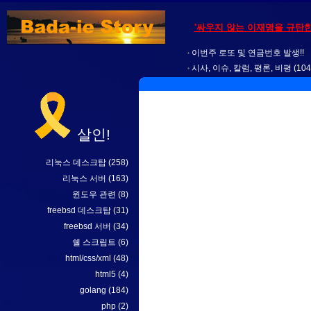
'싸우지 않는 이재명을 규탄한다
이번주 로또 및 연금번호 발생!!
시사, 이슈, 칼럼, 평론, 비평
(104
살인!
리눅스 데스크탑
(258)
리눅스 서버
(163)
윈도우 관련
(8)
freebsd 데스크탑
(31)
freebsd 서버
(34)
쉘 스크립트
(6)
html/css/xml
(48)
html5
(4)
golang
(184)
php
(2)