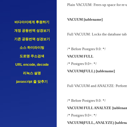
Plain VACUUM: Frees up space for re-
VACUUM [tablename]
바다아이에게 후원하기
개정 공동번역 성경보기
Full VACUUM: Locks the database table
기존 공동번역 성경보기
소스 하이라이팅
/* Before Postgres 9.0: */
도로명 주소검색
VACUUM FULL
/* Postgres 9.0+: */
URL encode, decode
VACUUM(FULL) [tablename]
리눅스 설명
javascript 줄 맞추기
Full VACUUM and ANALYZE: Performs a 
/* Before Postgres 9.0: */
VACUUM FULL ANALYZE [tablenam
/* Postgres 9.0+: */
VACUUM(FULL, ANALYZE) [tablen