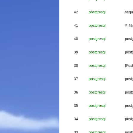
42
postgresql
s
e
q
u
41
postgresql
인
덱
40
postgresql
p
o
s
t
39
postgresql
p
o
s
t
38
postgresql
[
P
o
s
t
37
postgresql
p
o
s
t
36
postgresql
p
o
s
t
35
postgresql
p
o
s
t
34
postgresql
p
o
s
t
33
postgresql
p
o
s
t