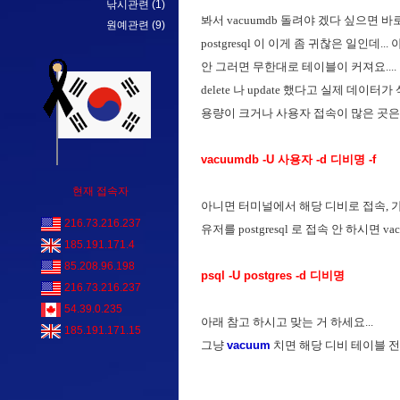
낚시관련
(1)
봐서 vacuumdb 돌려야 겠다 싶으면 바로
원예관련
(9)
postgresql 이 이게 좀 귀찮은 일인데..
안 그러면 무한대로 테이블이 커져요....
delete 나 update 했다고 실제 데이터가
용량이 크거나 사용자 접속이 많은 곳은 새
vacuumdb -U 사용자 -d 디비명 -f
현재 접속자
아니면 터미널에서 해당 디비로 접속, 
216.73.216.237
유저를 postgresql 로 접속 안 하시면
185.191.171.4
85.208.96.198
psql -U postgres -d 디비명
216.73.216.237
54.39.0.235
아래 참고 하시고 맞는 거 하세요...
185.191.171.15
그냥
vacuum
치면 해당 디비 테이블 전