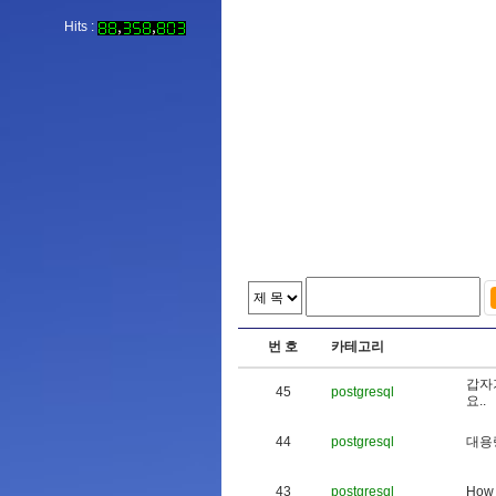
Hits :
번 호
카테고리
갑
자
45
postgresql
요
.
.
44
postgresql
대
용
43
postgresql
H
o
w