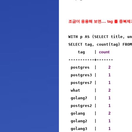
조금더 응용해 보면.... tag 를 중복
WITH p AS (SELECT title, un
SELECT tag, count(tag) FROM
    tag    | 
count
-----------+-------

 postgres  |     
2
 postgres3 |     
1
 postgres7 |     
1
 what      |     
2
 golang7   |     
1
 postgres2 |     
1
 golang    |     
2
 golang2   |     
1
 golang3   |     
1