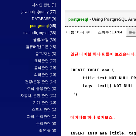
디자인 관련
(1)
javascript/jquery
(77)
DATABASE
(9)
postgresql
- Using PostgreSQL 
postgresql
(45)
이 름 : 바다아이 | 조회수 : 13764
mariadb, mysql
(38)
생활/쇼핑
(39)
컴퓨터/핸드폰
(48)
종교/자선
(3)
일단 테이블 하나 만들어 보겠습니다.
요리관련
(22)
음식관련
(19)
CREATE TABLE aaa (

의학관련
(10)
     title text NOT NULL PR
건강/운동 관련
(14)
     tags  text[] NOT NULL 
주식, 금융관련
(3)
 );
자동차, 운전 관련
(21)
기계 관련
(10)
스포츠 관련
(1)
과학, 수학관련
(1)
데이터를 하나 넣어보죠..
문학관련
(8)
좋은 글
(8)
INSERT INTO aaa (title, tag