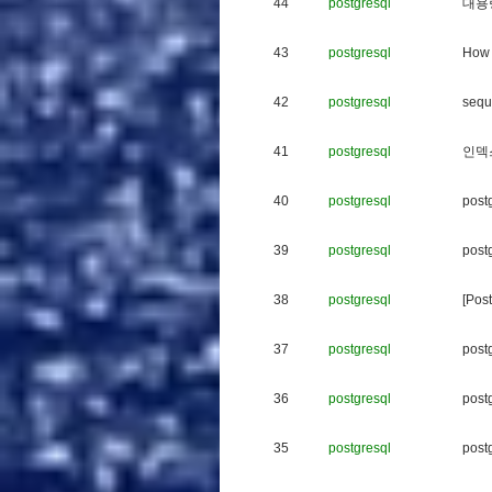
44
postgresql
대
용
43
postgresql
H
o
w
42
postgresql
s
e
q
u
41
postgresql
인
덱
40
postgresql
p
o
s
t
39
postgresql
p
o
s
t
38
postgresql
[
P
o
s
t
37
postgresql
p
o
s
t
36
postgresql
p
o
s
t
35
postgresql
p
o
s
t