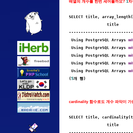
배열의 개수를 한번 세어볼까요? 
1
차
SELECT title, array_length(
                title      
---------------------------
 Using PostgreSQL Arrays 
wi
 Using PostgreSQL Arrays 
wi
 Using PostgreSQL Arrays 
wi
 Using PostgreSQL Arrays 
wi
 Using PostgreSQL Arrays 
wi
(
5
개 행)
cardinality 함수로도 개수 파악이 
SELECT title, cardinality(t
                title      
---------------------------