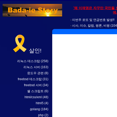
'왜 이재명은 자꾸만 국민들 
에
이번주 로또 및 연금번호 발생!!
시사, 이슈, 칼럼, 평론, 비평
(104
살인!
리눅스 데스크탑
(258)
리눅스 서버
(163)
윈도우 관련
(8)
freebsd 데스크탑
(31)
freebsd 서버
(34)
쉘 스크립트
(6)
html/css/xml
(48)
html5
(4)
golang
(184)
php
(2)