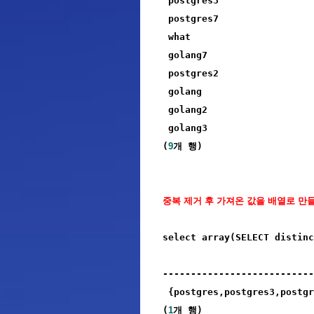
 postgres3

 postgres7

 what

 golang7

 postgres2

 golang

 golang2

 golang3

(
9
개 행)
중복 제거 후 가져온 값을 배열로 만들
select array(SELECT distinc
                           
---------------------------
 {postgres,postgres3,postgr
(
1
개 행)