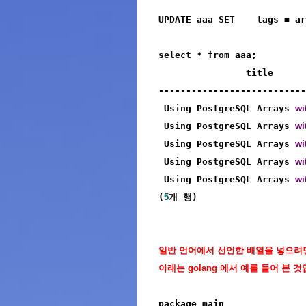
UPDATE aaa SET    tags = ar
select * from aaa;

                title      
---------------------------
 Using PostgreSQL Arrays 
wi
 Using PostgreSQL Arrays 
wi
 Using PostgreSQL Arrays 
wi
 Using PostgreSQL Arrays 
wi
 Using PostgreSQL Arrays 
wi
(
5
개 행)
일반 언어에서 선언한 배열을 넣으려면..
아래는 golang 에서 예를 들어 본 것입
package main
