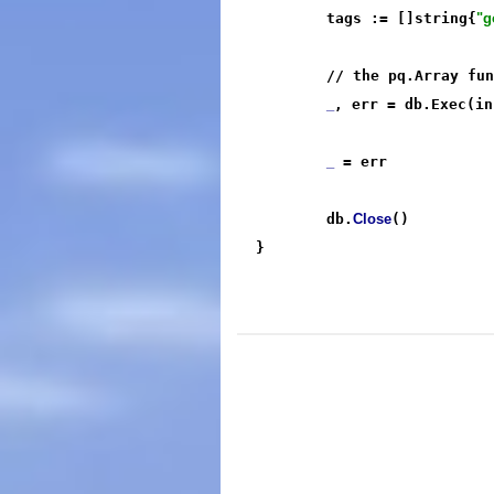
	tags := []string{
"g
	// the pq.Array function is the secret sauce

_
, err = db.Exec(in
_
 = err

	db.
Close
()

}