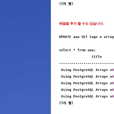
(
9
개 행)
배열을 추가 할 수도 있습니다.
UPDATE aaa SET tags = array
select * from aaa;

                title      
---------------------------
 Using PostgreSQL Arrays 
wi
 Using PostgreSQL Arrays 
wi
 Using PostgreSQL Arrays 
wi
 Using PostgreSQL Arrays 
wi
 Using PostgreSQL Arrays 
wi
(
5
개 행)