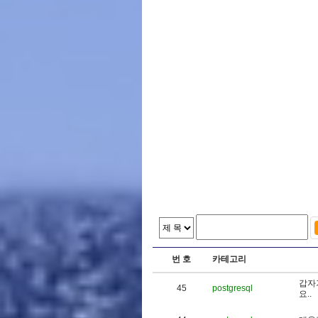
번 호
카테고리
갑
자
45
postgresql
요
.
.