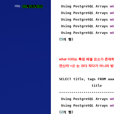
 Using PostgreSQL Arrays 
wi
Hits :
 Using PostgreSQL Arrays 
wi
 Using PostgreSQL Arrays 
wi
 Using PostgreSQL Arrays 
wi
 Using PostgreSQL Arrays 
wi
(
5
개 행)
what 이라는 특정 배열 요소가 존재
연산자 <@ 는 크다 작다가 아니라 방향입
SELECT title, tags FROM aaa
                title      
---------------------------
 Using PostgreSQL Arrays 
wi
 Using PostgreSQL Arrays 
wi
(
2
개 행)