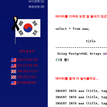
낚시관련
(1)
원예관련
(9)
데이터를 가져와 보면 잘 들어가 있군요.
select * from aaa;

                title      
---------------------------
현재 접속자
 Using PostgreSQL Arrays 
wi
(
1
개 행)
216.73.216.136
216.73.216.136
185.191.171.17
185.191.171.9
데이터를 몇개 더 넣어볼까요...
85.208.96.205
INSERT INTO aaa (title, tag
INSERT INTO aaa (title, tag
INSERT INTO aaa (title, tag