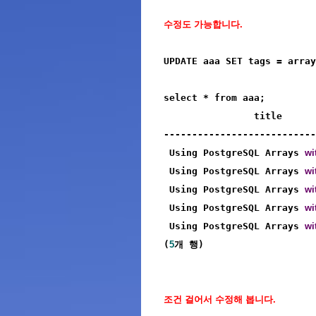
수정도 가능합니다.
UPDATE aaa SET tags = array
select * from aaa;

                title      
---------------------------
 Using PostgreSQL Arrays 
wi
 Using PostgreSQL Arrays 
wi
 Using PostgreSQL Arrays 
wi
 Using PostgreSQL Arrays 
wi
 Using PostgreSQL Arrays 
wi
(
5
개 행)
조건 걸어서 수정해 봅니다.