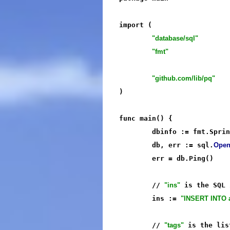
import (

"database/sql"
"fmt"
"github.com/lib/pq"
)

func main() {

	dbinfo := fmt.Spri
	db, err := sql.
Ope
	err = db.Ping()

	// 
"ins"
 is the SQL 
	ins := 
"INSERT INTO aa
	// 
"tags"
 is the lis