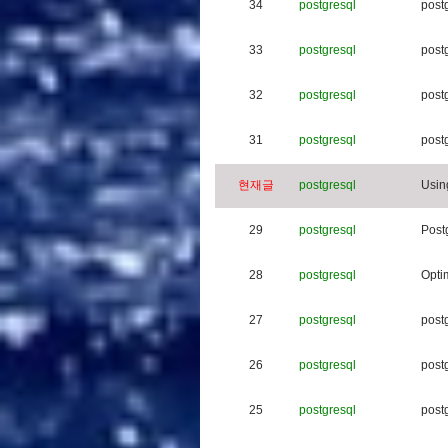
34
postgresql
p
o
s
t
33
postgresql
p
o
s
t
32
postgresql
p
o
s
t
31
postgresql
p
o
s
t
현재글
postgresql
U
s
i
n
29
postgresql
P
o
s
t
28
postgresql
O
p
t
i
27
postgresql
p
o
s
t
26
postgresql
p
o
s
t
25
postgresql
p
o
s
t