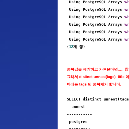
 Using PostgreSQL Arrays 
wi
 Using PostgreSQL Arrays 
wi
 Using PostgreSQL Arrays 
wi
 Using PostgreSQL Arrays 
wi
 Using PostgreSQL Arrays 
wi
 Using PostgreSQL Arrays 
wi
(
12
개 행)
중복값을 제거하고 가져온다면..... 참고
그래서 distinct unnest(tags),
아래는 tags 만 중복제거 합니다.
SELECT distinct unnest(tags
  unnest   

-----------

 postgres
