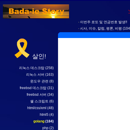
이번주 로또 및 연금번호 발생!!
시사, 이슈, 칼럼, 평론, 비평
(104
살인!
리눅스 데스크탑
(258)
리눅스 서버
(163)
윈도우 관련
(8)
freebsd 데스크탑
(31)
freebsd 서버
(34)
쉘 스크립트
(6)
html/css/xml
(48)
html5
(4)
golang
(184)
php
(2)