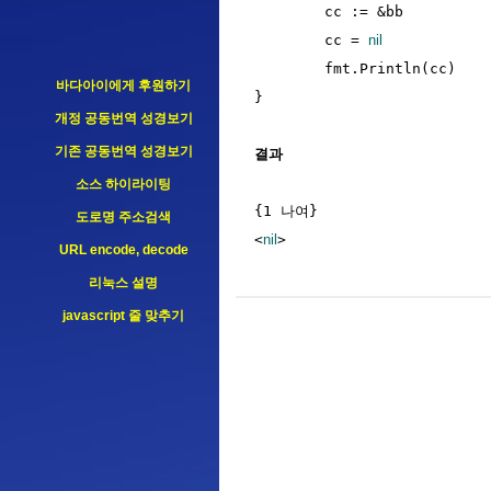
	cc := &bb

	cc = 
nil
	fmt.Println(cc)

바다아이에게 후원하기
}

개정 공동번역 성경보기
기존 공동번역 성경보기
결과
소스 하이라이팅
{1 나여}

도로명 주소검색
<
nil
URL encode, decode
리눅스 설명
javascript 줄 맞추기