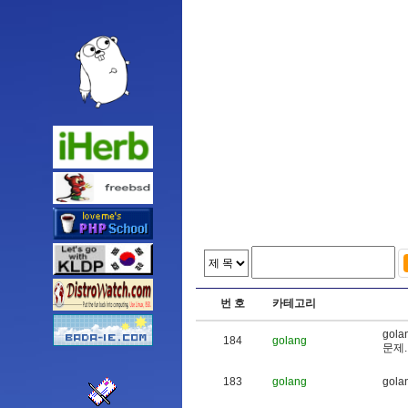
번 호
카테고리
g
o
l
a
184
golang
문
제
.
183
golang
g
o
l
a