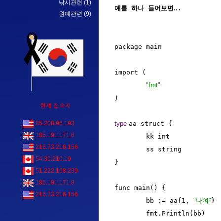
낚시관련
(1)
예를 하나 들어보면
..
.
원예관련
(9)
package main

import (

"fmt"
현재 접속자
type 
aa struct {

85.208.96.193
185.191.171.6
	kk int

216.73.216.156
	ss string

54.39.210.19
}

51.222.168.239
185.191.171.8
func main() {

216.73.216.156
	bb := aa{1, 
"나여"
}

	fmt.Println(bb)
