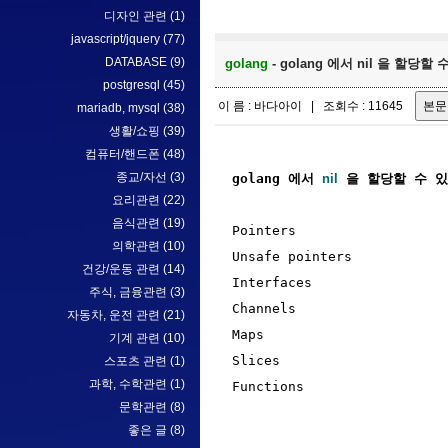
디자인 관련
(1)
javascript/jquery
(77)
DATABASE
(9)
golang
- golang 에서 nil 을 할당할 
postgresql
(45)
이 름 : 바다아이 | 조회수 : 11645
mariadb, mysql
(38)
생활/쇼핑
(39)
컴퓨터/핸드폰
(48)
종교/자선
(3)
golang 에서 
nil
 을 할당할 수 
요리관련
(22)
음식관련
(19)
Pointers

의학관련
(10)
Unsafe pointers

건강/운동 관련
(14)
Interfaces

주식, 금융관련
(3)
Channels

자동차, 운전 관련
(21)
Maps

기계 관련
(10)
Slices

스포츠 관련
(1)
과학, 수학관련
(1)
Functions

문학관련
(8)
좋은 글
(8)