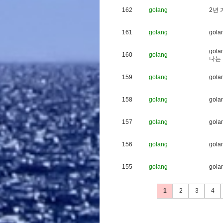
162
golang
2
년
161
golang
g
o
l
a
g
o
l
a
160
golang
나
는
159
golang
g
o
l
a
158
golang
g
o
l
a
157
golang
g
o
l
a
156
golang
g
o
l
a
155
golang
g
o
l
a
1
2
3
4