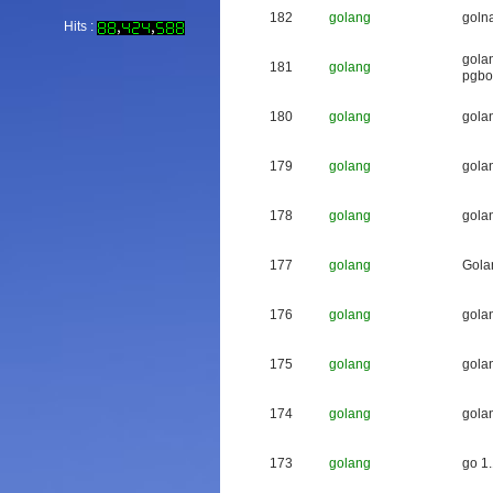
182
golang
g
o
l
n
Hits :
g
o
l
a
181
golang
p
g
b
o
180
golang
g
o
l
a
179
golang
g
o
l
a
178
golang
g
o
l
a
177
golang
G
o
l
a
176
golang
g
o
l
a
175
golang
g
o
l
a
174
golang
g
o
l
a
173
golang
g
o
1
.