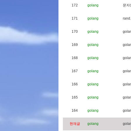
172
golang
문
자
171
golang
r
a
n
d
.
170
golang
g
o
l
a
169
golang
g
o
l
a
168
golang
g
o
l
a
167
golang
g
o
l
a
166
golang
g
o
l
a
165
golang
g
o
l
a
164
golang
g
o
l
a
현재글
golang
g
o
l
a