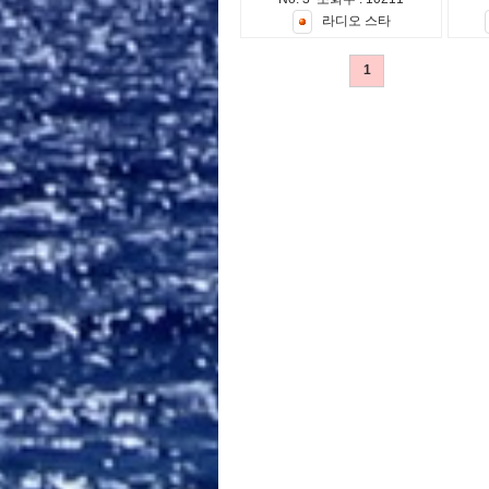
라
디
오
스
타
1