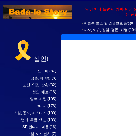
'시장이나 돌면서 가짜 민생 
는 당
이번주 로또 및 연금번호 발생!!
시사, 이슈, 칼럼, 평론, 비평
(104
살인!
드라마
(87)
청춘, 하이틴
(8)
고난, 역경, 방황
(32)
성인, 에로
(16)
멜로, 사랑
(105)
코미디
(176)
스릴, 공포, 미스터리
(100)
범죄, 무협, 액션
(103)
SF, 판타지, 괴물
(16)
모험, 어드벤처
(7)