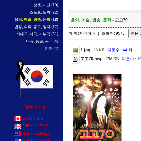
전쟁, 재난
(19)
스포츠, 도박
(22)
음악, 예술, 방송, 문학
(18)
음악, 예술, 방송, 문학
- 고고70
법정, 의학, 종교, 정치
(12)
이 름 : 바다아이 | 조회수 : 9573
시대극, 사극, 서부극
(31)
다큐, 동물, 음식
(4)
기타
(4)
1.jpg
- 28 KB
다운수 : 44 회
고고70.hwp
- 256 KB
다운수 : 1
현재 접속자
54.39.0.172
185.191.171.7
216.73.216.236