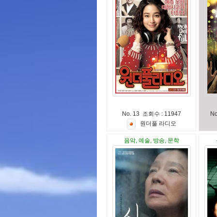
No. 13 조회수 : 11947
N
원
더
풀
라
디
오
음악, 예술, 방송, 문학