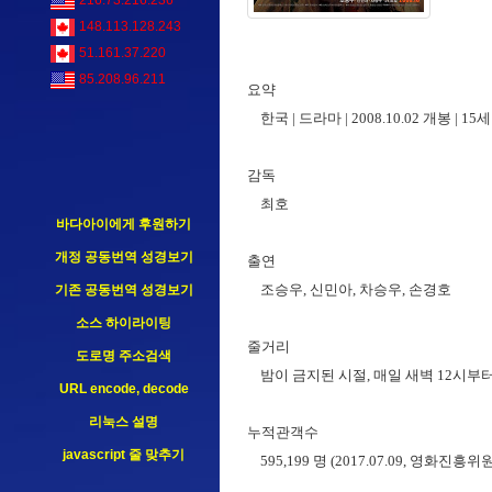
216.73.216.236
148.113.128.243
51.161.37.220
85.208.96.211
요약
한국 | 드라마 | 2008.10.02 개봉 | 1
감독
최호
바다아이에게 후원하기
개정 공동번역 성경보기
출연
조승우, 신민아, 차승우, 손경호
기존 공동번역 성경보기
소스 하이라이팅
줄거리
도로명 주소검색
밤이 금지된 시절, 매일 새벽 12시부터
URL encode, decode
리눅스 설명
누적관객수
javascript 줄 맞추기
595,199 명 (2017.07.09, 영