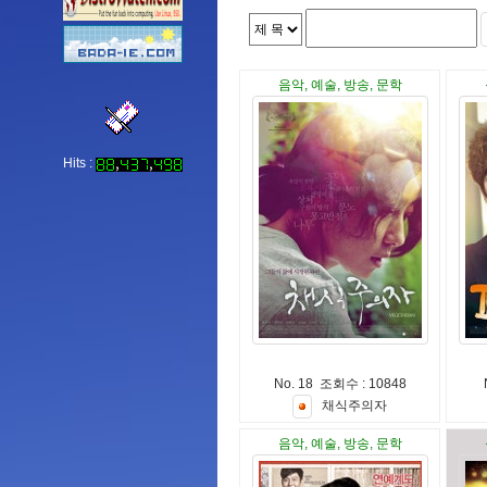
음악, 예술, 방송, 문학
Hits :
No. 18 조회수 : 10848
채
식
주
의
자
음악, 예술, 방송, 문학