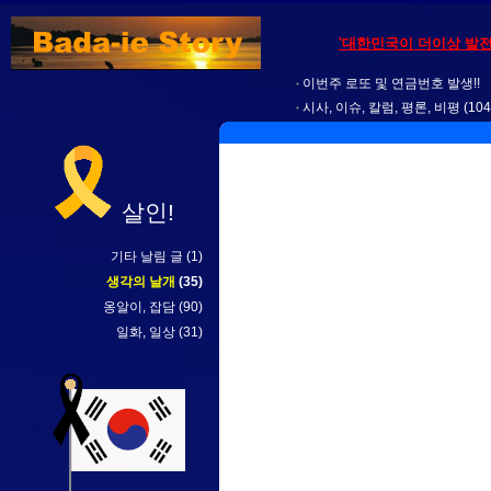
'대한민국이 더이상 발전
이번주 로또 및 연금번호 발생!!
시사, 이슈, 칼럼, 평론, 비평
(104
살인!
기타 날림 글
(1)
생각의 날개
(35)
옹알이, 잡담
(90)
일화, 일상
(31)