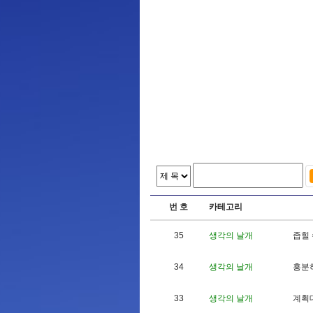
번 호
카테고리
35
생각의 날개
좁
힐
34
생각의 날개
흥
분
33
생각의 날개
계
획