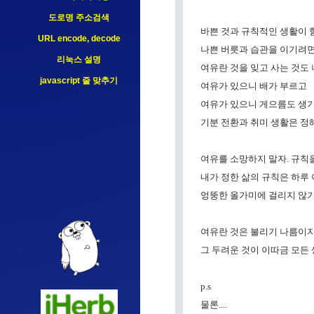
도로명 주소검색
바쁜 것과 규칙적인 생활이 
URL encode, decode
나쁜 버릇과 습관을 이기려
리눅스 설명
여유란 것을 잊고 사는 것도 
javascript 줄 맞추기
여유가 있으니 배가 부르고
여유가 있으니 게으름도 생기
기분 전환과 취미 생활은 정
여유를 소망하지 말자. 규칙을
내가 정한 삶의 규칙은 하루
엉뚱한 올가미에 걸리지 않기
여유란 것은 불리기 나름이지
그 두려운 것이 이따금 모든 
p.s
물론....