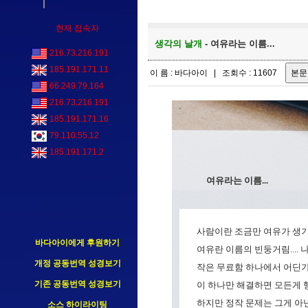
현재 접속자
생각의 날개
- 여유라는 이름...
216.73.216.191
185.191.171.11
이 름 : 바다아이 | 조회수 : 11607
66.249.79.164
216.73.216.191
185.191.171.16
79.110.55.12
185.191.171.2
여유라는 이름...
사람이란 조금만 여유가 생기
바다아이에게 후원하기
여유란 이름의 빈둥거림.... 나태
개정 공동번역 성경보기
작은 무료함 하나에서 어딘가
기존 공동번역 성경보기
이 하나만 해결하면 모든게 
하지만 정작 문제는 그게 아
소스 하이라이팅