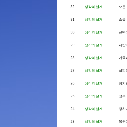
32
생각의 날개
모
든
31
생각의 날개
술
을
30
생각의 날개
선
택
29
생각의 날개
사
람
28
생각의 날개
가
족
27
생각의 날개
살
찌
26
생각의 날개
정
치
25
생각의 날개
성
욕
.
24
생각의 날개
정
치
23
생각의 날개
복
권