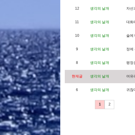
12
생각의 날개
자
선
11
생각의 날개
대
화
10
생각의 날개
술
에
9
생각의 날개
정
에
8
생각의 날개
평
정
현재글
생각의 날개
여
유
6
생각의 날개
귀
찮
1
2