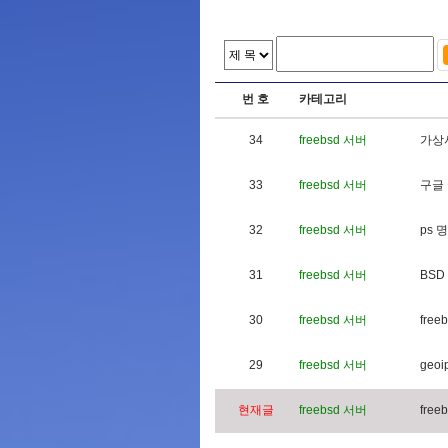
번 호
카테고리
34
freebsd 서버
가
상
33
freebsd 서버
구
글
32
freebsd 서버
p
s
명
31
freebsd 서버
B
S
D
30
freebsd 서버
f
r
e
e
b
29
freebsd 서버
g
e
o
i
현재글
freebsd 서버
f
r
e
e
b