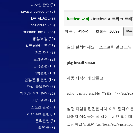
디자인 관련
(1)
javascript/jquery
(77)
DATABASE
(9)
freebsd 서버
- freebsd 네트워크 트래픽 
postgresql
(45)
이 름 : 바다아이 | 조회수 : 10899
mariadb, mysql
(38)
생활/쇼핑
(39)
컴퓨터/핸드폰
(48)
일단 설치하세요.... 소스설치 말고 그냥 
종교/자선
(3)
요리관련
(22)
pkg install vnstat
음식관련
(19)
의학관련
(10)
자동 시작하게 만들고
건강/운동 관련
(14)
주식, 금융관련
(3)
echo 'vnstat_enable="YES"' >> /etc/rc.
자동차, 운전 관련
(21)
기계 관련
(10)
스포츠 관련
(1)
설정 파일을 편집합니다. 아래 장치 이름
과학, 수학관련
(1)
나머지 설정들은 잘 읽어보시면 되는데 
문학관련
(8)
설정파일 없으면 /usr/local/etc/vns
좋은 글
(8)