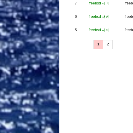
7
freebsd 서버
f
r
e
e
b
6
freebsd 서버
f
r
e
e
b
5
freebsd 서버
f
r
e
e
b
1
2