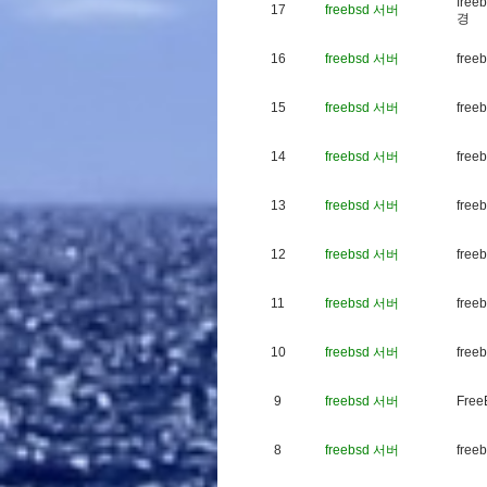
f
r
e
e
b
17
freebsd 서버
경
16
freebsd 서버
f
r
e
e
b
15
freebsd 서버
f
r
e
e
b
14
freebsd 서버
f
r
e
e
b
13
freebsd 서버
f
r
e
e
b
12
freebsd 서버
f
r
e
e
b
11
freebsd 서버
f
r
e
e
b
10
freebsd 서버
f
r
e
e
b
9
freebsd 서버
F
r
e
e
8
freebsd 서버
f
r
e
e
b