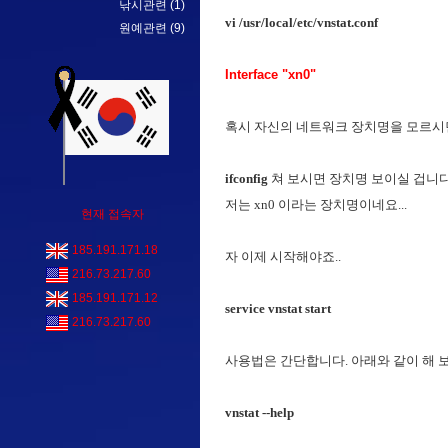
낚시관련
(1)
vi /usr/local/etc/vnstat.conf
원예관련
(9)
Interface "xn0"
혹시 자신의 네트워크 장치명을 모르시
ifconfig
쳐 보시면 장치명 보이실 겁니다
저는 xn0 이라는 장치명이네요...
현재 접속자
185.191.171.18
자 이제 시작해야죠..
216.73.217.60
185.191.171.12
service vnstat start
216.73.217.60
사용법은 간단합니다. 아래와 같이 해 
vnstat --help