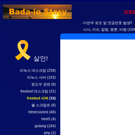
'민주
이번주 로또 및 연금번호 발생!!
시사, 이슈, 칼럼, 평론, 비평
(104
살인!
리눅스 데스크탑
(258)
리눅스 서버
(163)
윈도우 관련
(8)
freebsd 데스크탑
(31)
freebsd 서버
(34)
쉘 스크립트
(6)
html/css/xml
(48)
html5
(4)
golang
(184)
php
(2)