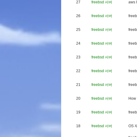
27
freebsd 서버
a
w
s
l
26
freebsd 서버
f
r
e
e
b
25
freebsd 서버
f
r
e
e
b
24
freebsd 서버
f
r
e
e
b
23
freebsd 서버
f
r
e
e
b
22
freebsd 서버
f
r
e
e
b
21
freebsd 서버
f
r
e
e
b
20
freebsd 서버
H
o
w
19
freebsd 서버
f
r
e
e
b
18
freebsd 서버
O
S