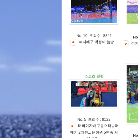
No. 10 조회수 : 8341
No
여
자
배
구
박
정
아
눕
방
.
.
.
.
여
스포츠 관련
No. 5 조회수 : 8122
태
국
여
자
배
구
올
스
타
슈
퍼
매
치
2
차
전
.
.
.
문
정
원
5
연
속
서
No