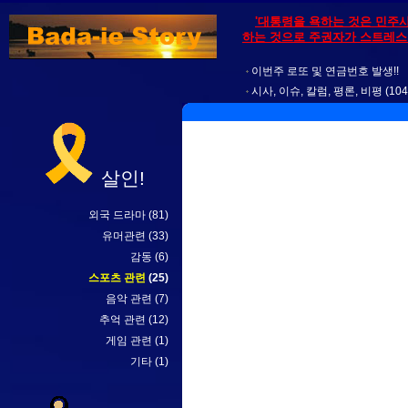
'대통령을 욕하는 것은 민주
하는 것으로 주권자가 스트레스를
이번주 로또 및 연금번호 발생!!
시사, 이슈, 칼럼, 평론, 비평
(104
살인!
외국 드라마
(81)
유머관련
(33)
감동
(6)
스포츠 관련
(25)
음악 관련
(7)
추억 관련
(12)
게임 관련
(1)
기타
(1)