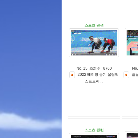
스포츠 관련
No. 15 조회수 : 8760
No
2
0
2
2
베
이
징
동
계
올
림
픽
끝
쇼
트
트
랙
.
.
.
.
스포츠 관련