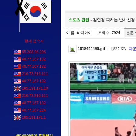
스포츠 관련
- 김연경 피하는 반사신경..
이 름 : 바다아이 | 조회수 : 7924
현재 접속자
1618444490.gif
- 11,837 KB
다운수
85.208.96.206
40.77.167.132
40.77.167.132
216.73.216.111
40.77.167.132
185.191.171.10
216.73.216.111
40.77.167.132
40.77.167.224
185.191.171.1
바다아이에게 후원하기