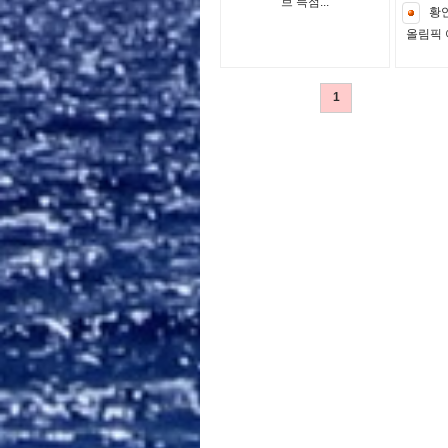
브
득
점
.
.
.
황
올
림
픽
1