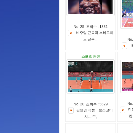
No. 25 조회수 : 1331
네
추
럴
근
육
과
스
테
로
이
드
근
육
.
.
.
.
No
스포츠 관련
No
No. 20 조회수 : 5629
런
김
연
경
식
빵
.
.
.
보
스
코
비
킹
치
.
.
.
.
^
^
;