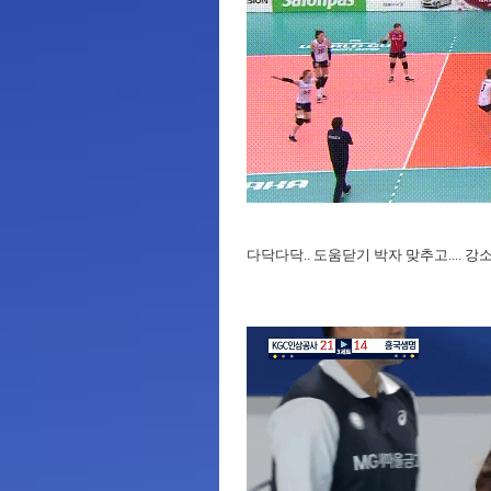
다닥다닥.. 도움닫기 박자 맞추고.... 강소