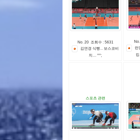
No
No. 20 조회수 : 5631
런
김
연
경
식
빵
.
.
.
보
스
코
비
킹
치
.
.
.
.
^
^
;
스포츠 관련