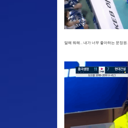
말해 뭐해... 내가 너무 좋아하는 문정원....