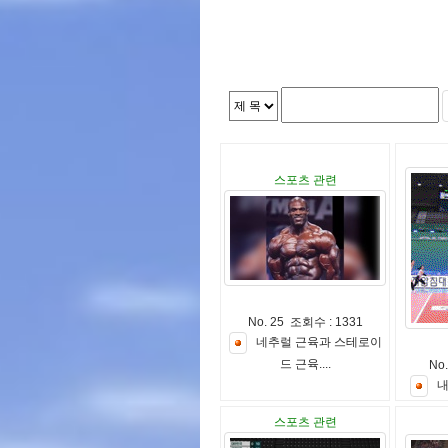
스포츠 관련
No. 25 조회수 : 1331
네
추
럴
근
육
과
스
테
로
이
드
근
육
.
.
.
.
No
스포츠 관련