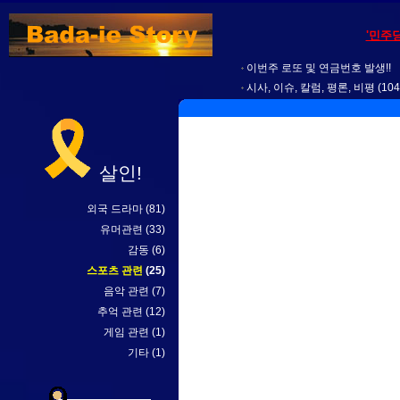
'민주
이번주 로또 및 연금번호 발생!!
시사, 이슈, 칼럼, 평론, 비평
(104
살인!
외국 드라마
(81)
유머관련
(33)
감동
(6)
스포츠 관련
(25)
음악 관련
(7)
추억 관련
(12)
게임 관련
(1)
기타
(1)