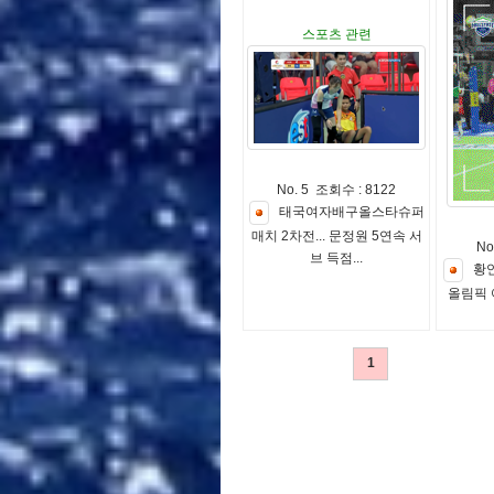
스포츠 관련
No. 5 조회수 : 8122
태
국
여
자
배
구
올
스
타
슈
퍼
매
치
2
차
전
.
.
.
문
정
원
5
연
속
서
No
브
득
점
.
.
.
황
올
림
픽
1