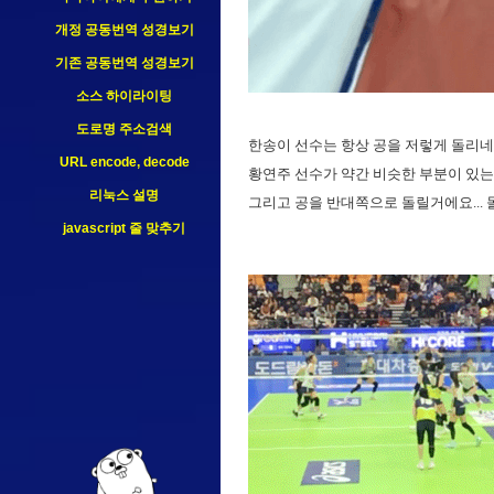
개정 공동번역 성경보기
기존 공동번역 성경보기
소스 하이라이팅
도로명 주소검색
한송이 선수는 항상 공을 저렇게 돌리네요
URL encode, decode
황연주 선수가 약간 비슷한 부분이 있는
리눅스 설명
그리고 공을 반대쪽으로 돌릴거에요... 돌리
javascript 줄 맞추기