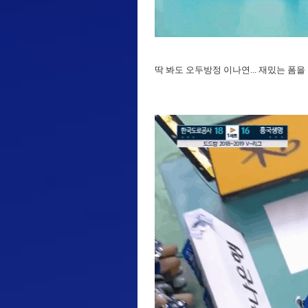
딱 봐도 오두방정 이나연... 재밌는 폼을