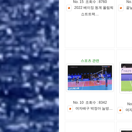
No. 15 조회수 : 8760
No
2
0
2
2
베
이
징
동
계
올
림
픽
끝
쇼
트
트
랙
.
.
.
.
스포츠 관련
No. 10 조회수 : 8342
No
여
자
배
구
박
정
아
눕
방
.
.
.
.
여