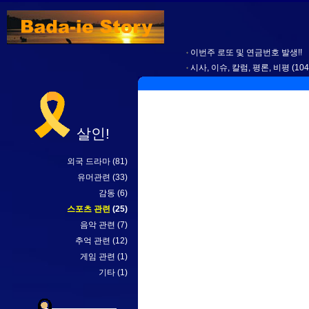
이번주 로또 및 연금번호 발생!!
시사, 이슈, 칼럼, 평론, 비평
(104
살인!
외국 드라마
(81)
유머관련
(33)
감동
(6)
스포츠 관련
(25)
음악 관련
(7)
추억 관련
(12)
게임 관련
(1)
기타
(1)