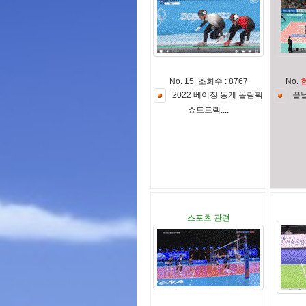
No. 15 조회수 : 8767
No.
2
0
2
2
베
이
징
동
계
올
림
픽
끝
쇼
트
트
랙
.
.
.
.
스포츠 관련