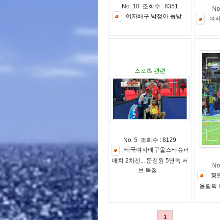
No. 10 조회수 : 8351
No
여
자
배
구
박
정
아
눕
방
.
.
.
.
여
스포츠 관련
No. 5 조회수 : 8129
태
국
여
자
배
구
올
스
타
슈
퍼
매
치
2
차
전
.
.
.
문
정
원
5
연
속
서
No
브
득
점
.
.
.
황
올
림
픽
1