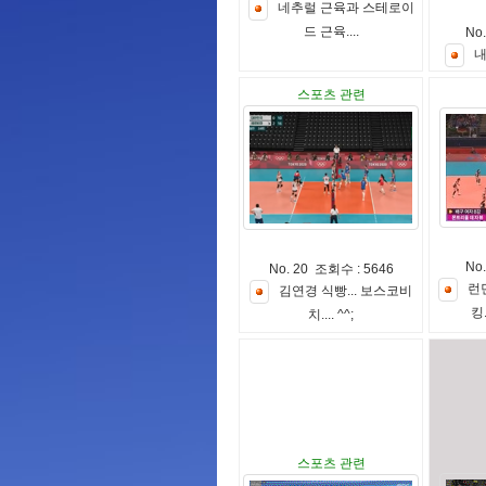
네
추
럴
근
육
과
스
테
로
이
드
근
육
.
.
.
.
No
스포츠 관련
No
No. 20 조회수 : 5646
런
김
연
경
식
빵
.
.
.
보
스
코
비
킹
치
.
.
.
.
^
^
;
스포츠 관련