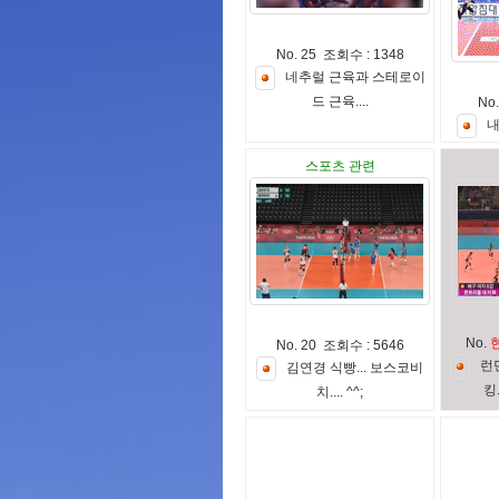
No. 25 조회수 : 1348
네
추
럴
근
육
과
스
테
로
이
드
근
육
.
.
.
.
No
스포츠 관련
No.
No. 20 조회수 : 5646
런
김
연
경
식
빵
.
.
.
보
스
코
비
킹
치
.
.
.
.
^
^
;