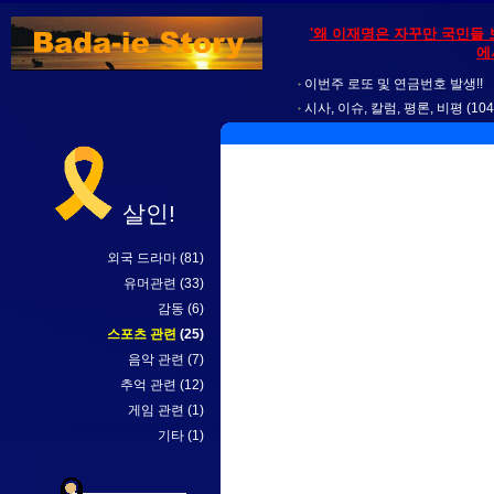
'왜 이재명은 자꾸만 국민들 
에
이번주 로또 및 연금번호 발생!!
시사, 이슈, 칼럼, 평론, 비평
(104
살인!
외국 드라마
(81)
유머관련
(33)
감동
(6)
스포츠 관련
(25)
음악 관련
(7)
추억 관련
(12)
게임 관련
(1)
기타
(1)