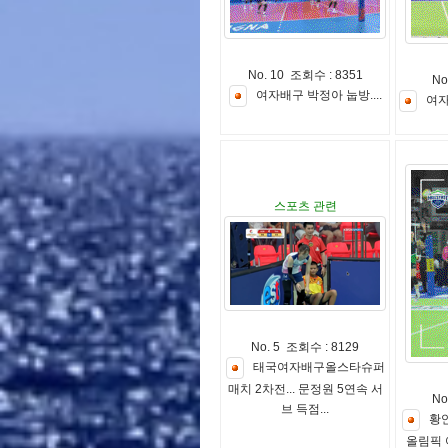
No. 10 조회수 : 8351
No
여
자
배
구
박
정
아
눕
방
.
.
.
.
여
스포츠 관련
No. 5 조회수 : 8129
태
국
여
자
배
구
올
스
타
슈
퍼
매
치
2
차
전
.
.
.
문
정
원
5
연
속
서
No
브
득
점
.
.
.
황
올
림
픽