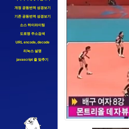
개정 공동번역 성경보기
기존 공동번역 성경보기
소스 하이라이팅
도로명 주소검색
URL encode, decode
리눅스 설명
javascript 줄 맞추기