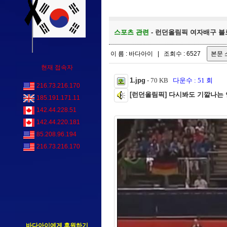
스포츠 관련
- 런던올림픽 여자배구 블로킹.
이 름 : 바다아이 | 조회수 : 6527
현재 접속자
1.jpg
- 70 KB
다운수 : 51 회
216.73.216.170
[런던올림픽] 다시봐도 기깔나는 
185.191.171.11
142.44.228.51
142.44.220.181
85.208.96.194
216.73.216.170
바다아이에게 후원하기