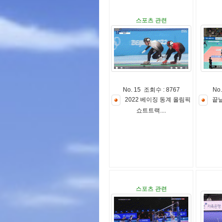
스포츠 관련
No. 15 조회수 : 8767
No
2
0
2
2
베
이
징
동
계
올
림
픽
끝
쇼
트
트
랙
.
.
.
.
스포츠 관련