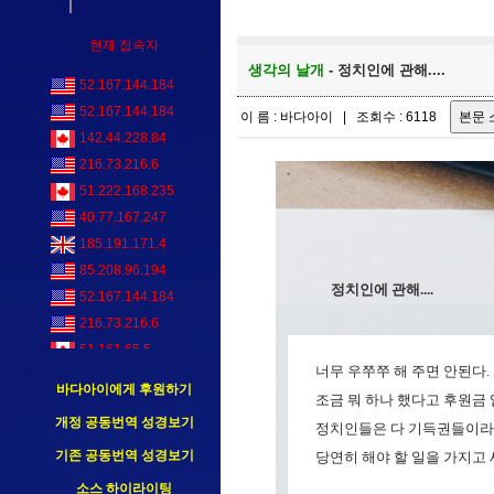
현재 접속자
생각의 날개
- 정치인에 관해....
52.167.144.184
52.167.144.184
이 름 : 바다아이 | 조회수 : 6118
142.44.228.84
216.73.216.6
51.222.168.235
40.77.167.247
185.191.171.4
85.208.96.194
정치인에 관해....
52.167.144.184
216.73.216.6
51.161.65.5
너무 우쭈쭈 해 주면 안된다.
52.167.144.184
바다아이에게 후원하기
조금 뭐 하나 했다고 후원금 입
52.167.144.184
개정 공동번역 성경보기
정치인들은 다 기득권들이라는
66.249.68.165
기존 공동번역 성경보기
15.235.98.135
당연히 해야 할 일을 가지고
소스 하이라이팅