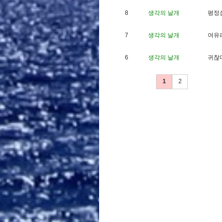
8
생각의 날개
평
정
7
생각의 날개
여
유
6
생각의 날개
귀
찮
1
2