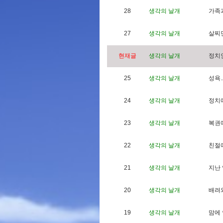
28
생각의 날개
가
족
27
생각의 날개
살
찌
현재글
생각의 날개
정
치
25
생각의 날개
성
욕
.
24
생각의 날개
정
치
23
생각의 날개
복
권
22
생각의 날개
친
절
21
생각의 날개
지
난
20
생각의 날개
배
려
19
생각의 날개
맘
에