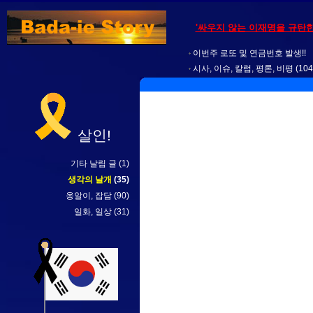
'싸우지 않는 이재명을 규탄한다
이번주 로또 및 연금번호 발생!!
시사, 이슈, 칼럼, 평론, 비평
(104
살인!
기타 날림 글
(1)
생각의 날개
(35)
옹알이, 잡담
(90)
일화, 일상
(31)