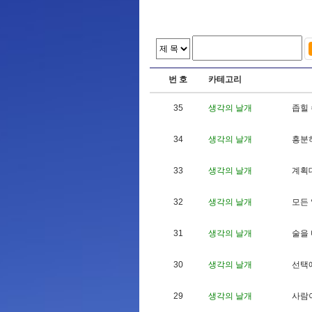
번 호
카테고리
35
생각의 날개
좁
힐
34
생각의 날개
흥
분
33
생각의 날개
계
획
32
생각의 날개
모
든
31
생각의 날개
술
을
30
생각의 날개
선
택
29
생각의 날개
사
람