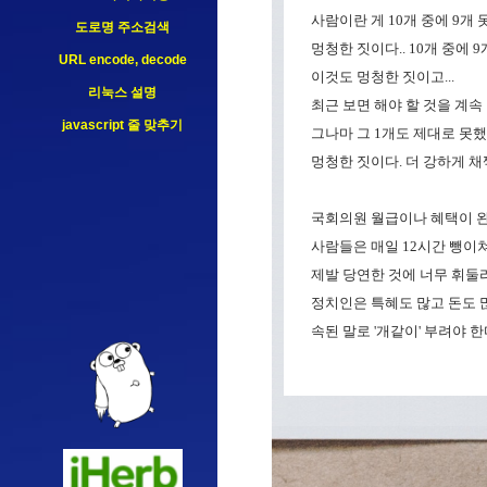
사람이란 게 10개 중에 9개
도로명 주소검색
멍청한 짓이다.. 10개 중에 
URL encode, decode
이것도 멍청한 짓이고...
리눅스 설명
최근 보면 해야 할 것을 계속
javascript 줄 맞추기
그나마 그 1개도 제대로 못했
멍청한 짓이다. 더 강하게 채
국회의원 월급이나 혜택이 완
사람들은 매일 12시간 뺑이쳐
제발 당연한 것에 너무 휘둘리지
정치인은 특혜도 많고 돈도 
속된 말로 '개같이' 부려야 한