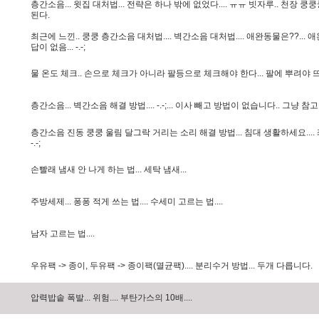
층
간
소
음
.
.
.
윗
집
대
처
법
.
.
.
전
략
은
하
나
밖
에
없
었
다
.
.
.
.
ㅠ
ㅠ
빗
자
루
.
.
천
장
쿵
쿵
된
다
.
최
근
에
느
낀
.
.
쿵
쿵
층
간
소
음
대
처
법
.
.
.
.
벽
간
소
음
대
처
법
.
.
.
.
애
완
동
물
은
?
?
.
.
.
애
답
이
없
음
.
.
.
-
.
-
;
물
온
도
체
크
.
.
손
으
로
체
크
가
아
니
라
팔
등
으
로
체
크
해
야
한
다
.
.
.
팔
에
뿌
려
야
층
간
소
음
.
.
.
벽
간
소
음
해
결
방
법
.
.
.
.
-
.
-
;
.
.
.
이
사
빼
고
방
법
이
없
습
니
다
.
.
그
냥
참
고
층
간
소
음
진
동
쿵
쿵
울
림
달
그
락
거
리
는
소
리
해
결
방
법
.
.
.
침
대
생
활
하
세
요
.
.
.
.
-
.
-
;
손
빨
래
냄
새
안
나
게
하
는
법
.
.
.
세
탁
냄
새
.
.
.
주
방
세
제
.
.
.
퐁
퐁
적
게
쓰
는
법
.
.
.
.
수
세
미
고
르
는
법
.
.
.
.
남
자
고
르
는
법
.
.
.
.
우
유
팩
-
>
종
이
,
두
유
팩
-
>
종
이
팩
(
멸
균
팩
)
.
.
.
.
분
리
수
거
방
법
.
.
.
두
개
다
릅
니
다
.
압
력
밥
솥
폭
발
.
.
.
위
험
.
.
.
.
부
탄
가
스
의
1
0
배
.
.
.
.