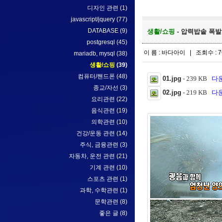
디자인 관련
(1)
javascript/jquery
(77)
DATABASE
(9)
생활/쇼핑
- 압력밥솥 폭발..
postgresql
(45)
이 름 : 바다아이 | 조회수 : 7
mariadb, mysql
(38)
생활/쇼핑
(39)
컴퓨터/핸드폰
(48)
01.jpg
- 239 KB
다운
종교/자선
(3)
02.jpg
- 219 KB
다운
요리관련
(22)
음식관련
(19)
의학관련
(10)
건강/운동 관련
(14)
주식, 금융관련
(3)
자동차, 운전 관련
(21)
기계 관련
(10)
스포츠 관련
(1)
과학, 수학관련
(1)
문학관련
(8)
좋은 글
(8)