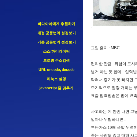
바다아이에게 후원하기
개정 공동번역 성경보기
기존 공동번역 성경보기
그림 출처 :
MBC
소스 하이라이팅
도로명 주소검색
편리한 만큼.. 위험이 도사
URL encode, decode
별거 아닌 듯 한데... 압
리눅스 설명
막혀서 증기가 못 빠지면 
주기적으로 딸랑 거리는 부
javascript 줄 맞추기
요즘 압력밭솥은 밑에 뾰족한
사고라는 게 한번 나면 그냥
얼마나 위험하냐면...
부탄가스 10배 폭발 위력이
죽는 사람도 있고 매해 사