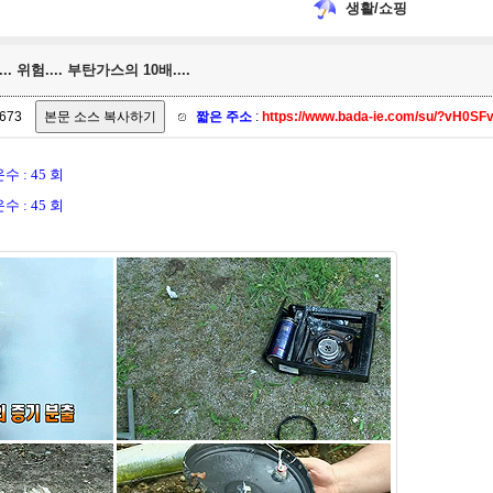
생활/쇼핑
. 위험.... 부탄가스의 10배....
673
짧은 주소
:
https://www.bada-ie.com/su/?vH0SFv
수 : 45 회
수 : 45 회