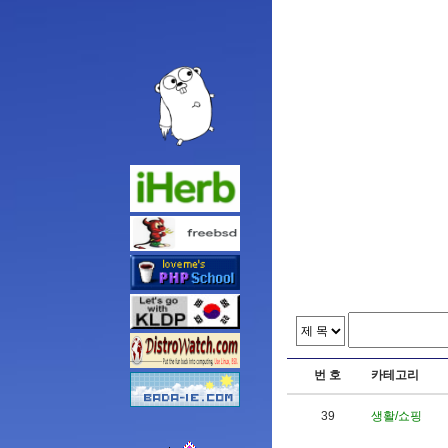
번 호
카테고리
39
생활/쇼핑