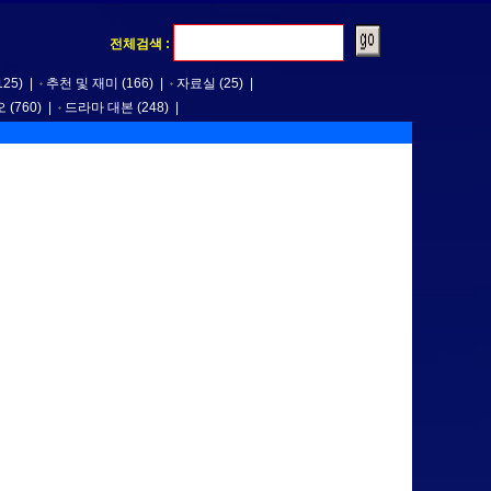
전체검색 :
125)
|
추천 및 재미
(166)
|
자료실
(25)
|
오
(760)
|
드라마 대본
(248)
|