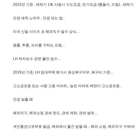
2
0
2
2
년
기
준
.
.
세
탁
기
1
회
사
용
시
수
도
요
금
,
전
기
요
금
(
통
돌
이
,
드
럼
)
.
.
세
탁
기
안
경
세
척
노
하
우
.
.
안
경
닦
는
법
.
.
미
국
신
발
사
이
즈
표
해
외
직
구
필
수
상
식
.
.
.
.
원
룸
,
투
룸
,
쓰
리
룸
구
하
는
요
령
.
.
.
L
H
하
자
보
수
관
련
불
만
접
수
.
.
.
2
0
1
9
년
기
준
,
L
H
임
대
주
택
퇴
거
시
원
상
복
구
의
무
,
복
구
비
기
준
.
.
.
고
소
공
포
증
있
는
사
람
고
층
아
파
트
,
,
높
은
아
파
트
베
란
다
고
소
공
포
증
.
.
안
경
맞
출
때
해
외
직
구
,
해
외
쇼
핑
관
세
한
도
,
관
세
제
한
,
관
세
범
위
.
.
.
개
인
통
관
고
유
부
호
발
급
,
해
외
에
서
물
건
받
을
때
.
.
.
해
외
쇼
핑
,
해
외
직
구
구
매
대