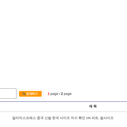
1
page /
2
page
제 목
알
리
익
스
프
레
스
중
국
신
발
한
국
사
이
즈
치
수
확
인
c
m
피
트
,
발
사
이
즈