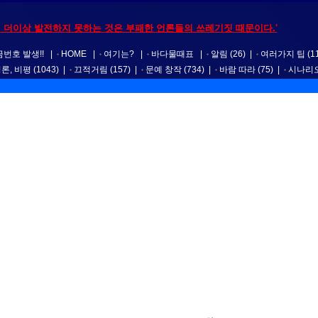
 더이상 발전하지 못하는 것은 부패한 언론들의 쓰레기짓 때문이다.'
번호 발생!!
|
HOME
|
여기는?
|
바다물때표
|
알림
(26)
|
여러가지 팁
(1
평론, 비평
(1043)
|
끄적거림
(157)
|
문예 창작
(734)
|
바람 따라
(75)
|
시나리