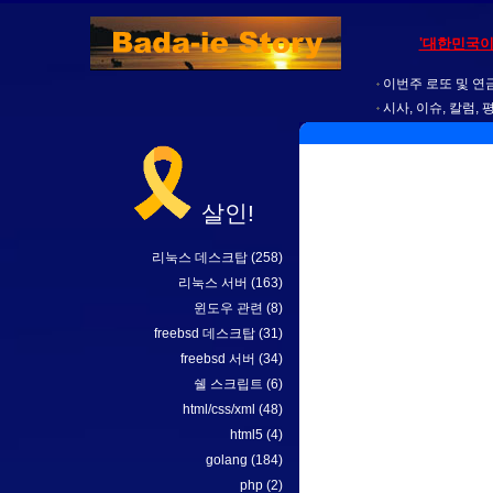
'대한민국이
이번주 로또 및 연금
시사, 이슈, 칼럼, 
살인!
리눅스 데스크탑
(258)
리눅스 서버
(163)
윈도우 관련
(8)
freebsd 데스크탑
(31)
freebsd 서버
(34)
쉘 스크립트
(6)
html/css/xml
(48)
html5
(4)
golang
(184)
php
(2)