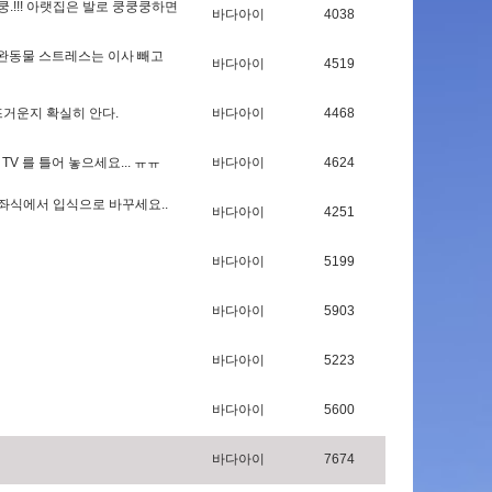
쿵
.
!
!
!
아
랫
집
은
발
로
쿵
쿵
쿵
하
면
바다아이
4038
완
동
물
스
트
레
스
는
이
사
빼
고
바다아이
4519
뜨
거
운
지
확
실
히
안
다
.
바다아이
4468
T
V
를
틀
어
놓
으
세
요
.
.
.
ㅠ
ㅠ
바다아이
4624
좌
식
에
서
입
식
으
로
바
꾸
세
요
.
.
바다아이
4251
바다아이
5199
바다아이
5903
바다아이
5223
바다아이
5600
바다아이
7674