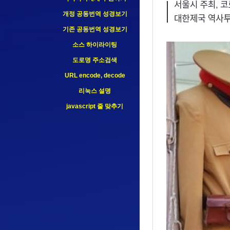
개정 공동번역 성경보기
기존 공동번역 성경보기
소스 하이라이팅
도로명 주소검색
URL encode, decode
리눅스 설명
javascript 줄 맞추기