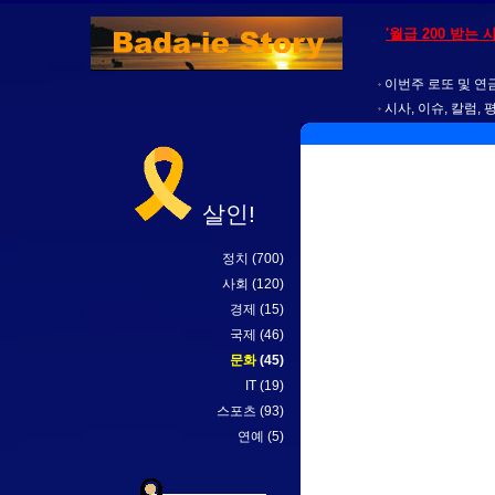
'월급 200 받는
이번주 로또 및 연금
시사, 이슈, 칼럼, 
살인!
정치
(700)
사회
(120)
경제
(15)
국제
(46)
문화
(45)
IT
(19)
스포츠
(93)
연예
(5)