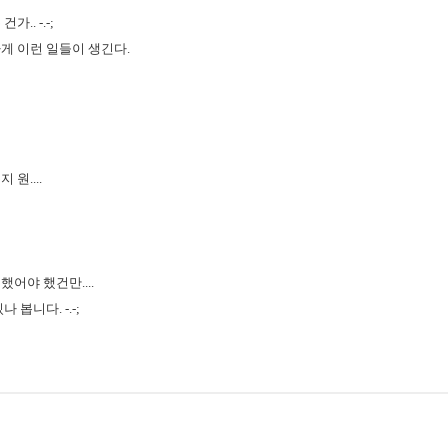
.. -.-;
게 이런 일들이 생긴다.
원....
어야 했건만....
 봅니다. -.-;