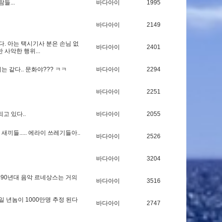
람
들
.
.
.
바다아이
1995
바다아이
2149
다
.
아
는
택
시
기
사
분
은
손
님
없
바다아이
2401
한
사
악
한
행
위
.
.
.
기
는
같
다
.
.
문
화
야
?
?
?
ㅋ
ㅋ
바다아이
2294
바다아이
2251
되
고
있
다
.
.
바다아이
2055
새
끼
들
.
.
.
.
.
에
라
이
쓰
레
기
들
아
.
.
바다아이
2526
바다아이
3204
9
0
년
대
음
악
르
네
상
스
는
거
의
바다아이
3516
일
년
놈
이
1
0
0
0
만
명
추
정
된
다
바다아이
2747