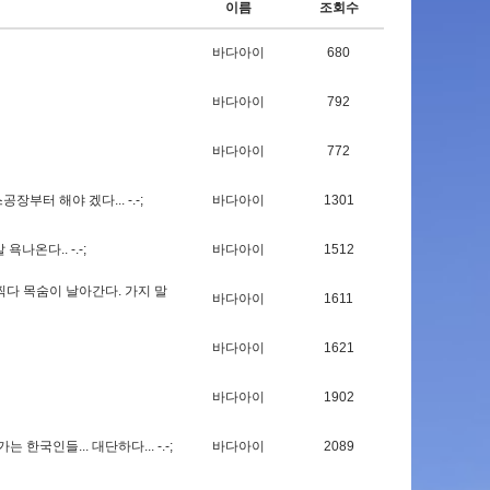
이름
조회수
바다아이
680
바다아이
792
바다아이
772
스
공
장
부
터
해
야
겠
다
.
.
.
-
.
-
;
바다아이
1301
발
욕
나
온
다
.
.
-
.
-
;
바다아이
1512
찍
다
목
숨
이
날
아
간
다
.
가
지
말
바다아이
1611
바다아이
1621
바다아이
1902
가
는
한
국
인
들
.
.
.
대
단
하
다
.
.
.
-
.
-
;
바다아이
2089