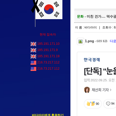
문화
- 미친 건가.... 덕
이 름 : 바다아이 | 조회수 : 6
현재 접속자
1.png
- 689 KB
다운수
185.191.171.10
185.191.171.9
185.191.171.19
216.73.217.112
216.73.217.112
바다아이에게 후원하기