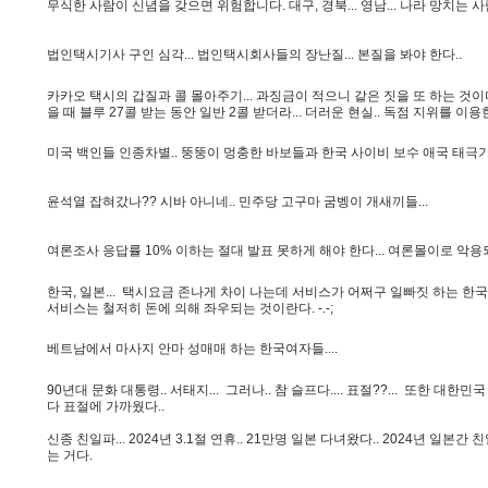
무
식
한
사
람
이
신
념
을
갖
으
면
위
험
합
니
다
.
대
구
,
경
북
.
.
.
영
남
.
.
.
나
라
망
치
는
사
법
인
택
시
기
사
구
인
심
각
.
.
.
법
인
택
시
회
사
들
의
장
난
질
.
.
.
본
질
을
봐
야
한
다
.
.
카
카
오
택
시
의
갑
질
과
콜
몰
아
주
기
.
.
.
과
징
금
이
적
으
니
같
은
짓
을
또
하
는
것
이
을
때
블
루
2
7
콜
받
는
동
안
일
반
2
콜
받
더
라
.
.
.
더
러
운
현
실
.
.
독
점
지
위
를
이
용
미
국
백
인
들
인
종
차
별
.
.
뚱
뚱
이
멍
충
한
바
보
들
과
한
국
사
이
비
보
수
애
국
태
극
윤
석
열
잡
혀
갔
나
?
?
시
바
아
니
네
.
.
민
주
당
고
구
마
굼
벵
이
개
새
끼
들
.
.
.
여
론
조
사
응
답
률
1
0
%
이
하
는
절
대
발
표
못
하
게
해
야
한
다
.
.
.
여
론
몰
이
로
악
용
한
국
,
일
본
.
.
.
택
시
요
금
존
나
게
차
이
나
는
데
서
비
스
가
어
쩌
구
일
빠
짓
하
는
한
국
서
비
스
는
철
저
히
돈
에
의
해
좌
우
되
는
것
이
란
다
.
-
.
-
;
베
트
남
에
서
마
사
지
안
마
성
매
매
하
는
한
국
여
자
들
.
.
.
.
9
0
년
대
문
화
대
통
령
.
.
서
태
지
.
.
.
그
러
나
.
.
참
슬
프
다
.
.
.
.
표
절
?
?
.
.
.
또
한
대
한
민
국
다
표
절
에
가
까
웠
다
.
.
신
종
친
일
파
.
.
.
2
0
2
4
년
3
.
1
절
연
휴
.
.
2
1
만
명
일
본
다
녀
왔
다
.
.
2
0
2
4
년
일
본
간
친
는
거
다
.