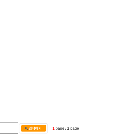
1
page /
2
page