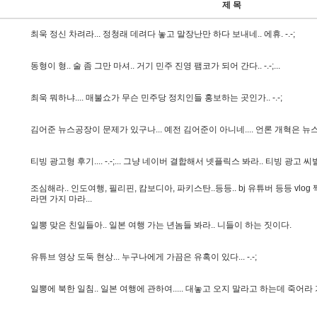
제 목
최
욱
정
신
차
려
라
.
.
.
정
청
래
데
려
다
놓
고
말
장
난
만
하
다
보
내
네
.
.
에
휴
.
-
.
-
;
동
형
이
형
.
.
술
좀
그
만
마
셔
.
.
거
기
민
주
진
영
팸
코
가
되
어
간
다
.
.
-
.
-
;
.
.
.
최
욱
뭐
하
냐
.
.
.
.
매
불
쇼
가
무
슨
민
주
당
정
치
인
들
홍
보
하
는
곳
인
가
.
.
-
.
-
;
김
어
준
뉴
스
공
장
이
문
제
가
있
구
나
.
.
.
예
전
김
어
준
이
아
니
네
.
.
.
.
언
론
개
혁
은
뉴
티
빙
광
고
형
후
기
.
.
.
.
-
.
-
;
.
.
.
그
냥
네
이
버
결
합
해
서
넷
플
릭
스
봐
라
.
.
티
빙
광
고
씨
조
심
해
라
.
.
인
도
여
행
,
필
리
핀
,
캄
보
디
아
,
파
키
스
탄
.
.
등
등
.
.
b
j
유
튜
버
등
등
v
l
o
g
라
면
가
지
마
라
.
.
.
일
뽕
맞
은
친
일
들
아
.
.
일
본
여
행
가
는
년
놈
들
봐
라
.
.
니
들
이
하
는
짓
이
다
.
유
튜
브
영
상
도
둑
현
상
.
.
.
누
구
나
에
게
가
끔
은
유
혹
이
있
다
.
.
.
-
.
-
;
일
뽕
에
북
한
일
침
.
.
일
본
여
행
에
관
하
여
.
.
.
.
.
대
놓
고
오
지
말
라
고
하
는
데
죽
어
라