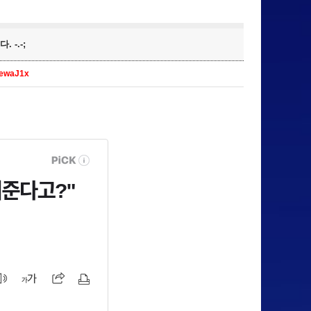
-.-;
eewaJ1x