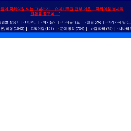
 사람이 국회의원 되는 그날까지... 슈퍼기득권 전부 아웃... 국회의원 봉사직
전환을 꿈꾸며... '
번호 발생!!
|
HOME
|
여기는?
|
바다물때표
|
알림
(26)
|
여러가지 팁
(1
평론, 비평
(1043)
|
끄적거림
(157)
|
문예 창작
(734)
|
바람 따라
(75)
|
시나리