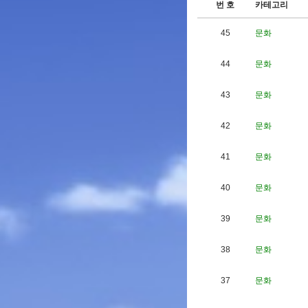
번 호
카테고리
45
문화
44
문화
43
문화
42
문화
41
문화
40
문화
39
문화
38
문화
37
문화