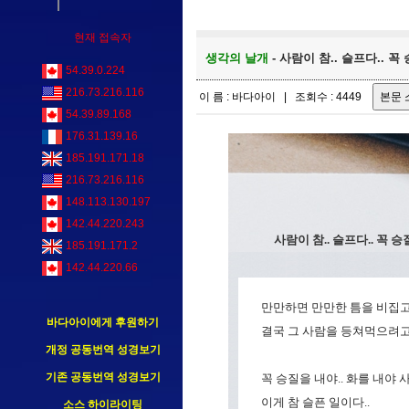
현재 접속자
생각의 날개
- 사람이 참.. 슬프다.. 
54.39.0.224
216.73.216.116
이 름 : 바다아이 | 조회수 : 4449
54.39.89.168
176.31.139.16
185.191.171.18
216.73.216.116
148.113.130.197
142.44.220.243
사람이 참.. 슬프다.. 꼭 
185.191.171.2
142.44.220.66
만만하면 만만한 틈을 비집
바다아이에게 후원하기
결국 그 사람을 등쳐먹으려고 
개정 공동번역 성경보기
기존 공동번역 성경보기
꼭 승질을 내야.. 화를 내야 
이게 참 슬픈 일이다..
소스 하이라이팅