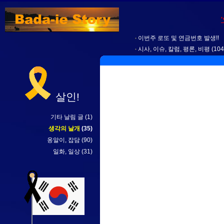
이번주 로또 및 연금번호 발생!!
시사, 이슈, 칼럼, 평론, 비평
(104
살인!
기타 날림 글
(1)
생각의 날개
(35)
옹알이, 잡담
(90)
일화, 일상
(31)