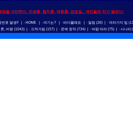
재명을 규탄한다. 민생충, 협치충, 역풍충, 검토질.. 국민들은 치가 떨린다.'
번호 발생!!
|
HOME
|
여기는?
|
바다물때표
|
알림
(26)
|
여러가지 팁
(1
평론, 비평
(1043)
|
끄적거림
(157)
|
문예 창작
(734)
|
바람 따라
(75)
|
시나리