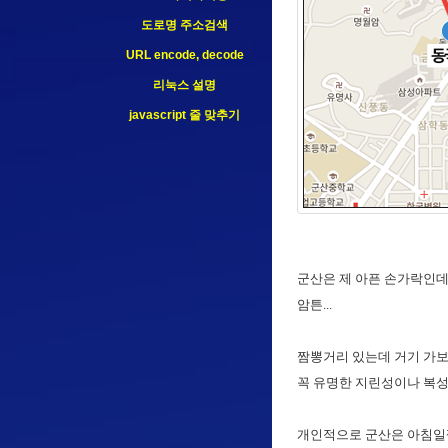
도로명 주소검색
URL encode, decode
리눅스 설명
javascript 줄 맞추기
군산은 제 아픈 손가락인데
암튼...
짬뽕거리 있는데 거기 가보면
꼭 유명한 지린성이나 복성
개인적으로 군산은 아침일찍