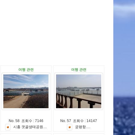
여행 관련
여행 관련
No. 58 조회수 : 7146
No. 57 조회수 : 14147
시
흥
갯
골
생
태
공
원
.
.
.
.
궁
평
항
.
.
.
.
.