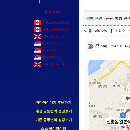
현재 접속자
여행 관련
- 군산 여행 관련.
148.113.130.125
148.113.128.220
이 름 : 바다아이 | 조회수 : 4
185.191.171.13
216.73.216.6
27.png
- 394 KB
다운
216.73.216.6
85.208.96.208
185.191.171.4
바다아이에게 후원하기
개정 공동번역 성경보기
기존 공동번역 성경보기
소스 하이라이팅