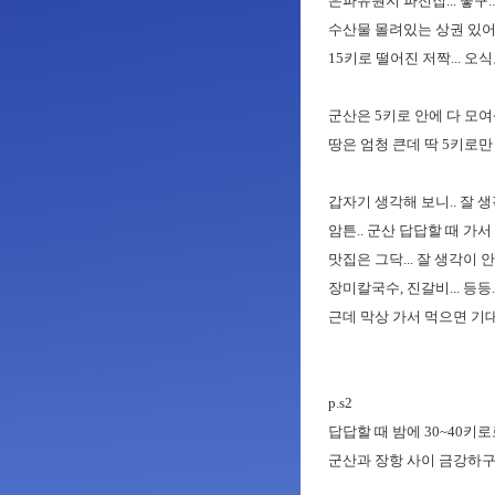
은파유원지 파전집... 좋구..
수산물 몰려있는 상권 있어요.
15키로 떨어진 저짝... 오
군산은 5키로 안에 다 모여삽니
땅은 엄청 큰데 딱 5키로만 
갑자기 생각해 보니.. 잘 생
암튼.. 군산 답답할 때 가서
맛집은 그닥... 잘 생각이 안
장미칼국수, 진갈비... 등등..
근데 막상 가서 먹으면 기대가
p.s2
답답할 때 밤에 30~40키
군산과 장항 사이 금강하구둑