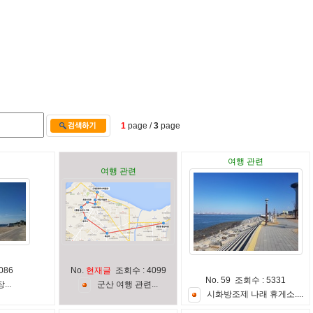
1
page /
3
page
여행 관련
여행 관련
086
No.
현재글
조회수 : 4099
No. 59 조회수 : 5331
장
.
.
.
군
산
여
행
관
련
.
.
.
시
화
방
조
제
나
래
휴
게
소
.
.
.
.