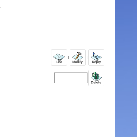
.
|
|