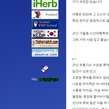
거기 파전집 있습니다.
여행은 한번에 그 도시의 
특정 한두곳 중점적으로 걸
군산 가을쯤 시간여행축제 
그때 가면 사람 많고 좋습니
p.s
군산 유흥가는 수송동 롯데
길건너 상권 있고..
조촌동 롯데몰 뒤에도 젊은
Hits :
나운동 먹자쪽은 30~40대
소룡동 먹자길.. 여길 40대
월명동, 중앙동 할아버지들
군산대 쪽에 젊은 아들 먹거