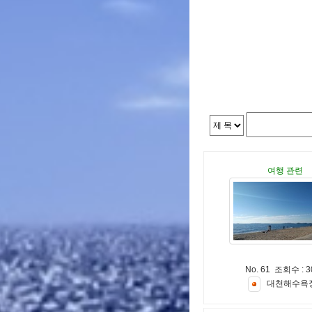
여행 관련
No. 61 조회수 : 3
대
천
해
수
욕