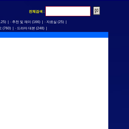
전체검색 :
125)
|
추천 및 재미
(166)
|
자료실
(25)
|
오
(760)
|
드라마 대본
(248)
|