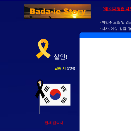
'왜 이재명은 자
이번주 로또 및 연금
시사, 이슈, 칼럼, 
살인!
날림 시
(734)
현재 접속자