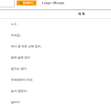
1
page /
25
page
제 목
나
2
.
.
.
자
괴
감
.
.
.
바
다
옆
작
은
산
에
앉
아
.
.
밤
에
숲
에
앉
아
쉽
지
는
않
다
.
두
려
워
하
지
마
라
.
늦
지
않
았
어
.
.
.
날
리
다