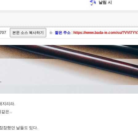
날림 시
707
짧은 주소
:
https://www.bada-ie.com/su/?VVl7YV
.
해지리라.
은...
 잠잠했던 날들도 있다.