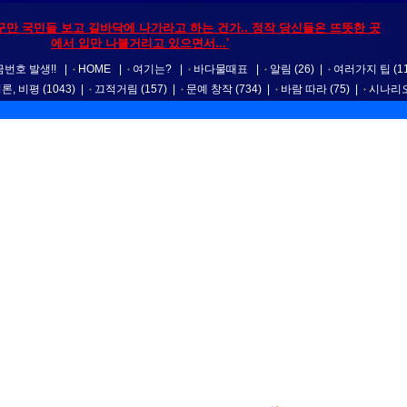
꾸만 국민들 보고 길바닥에 나가라고 하는 건가.. 정작 당신들은 뜨뜻한 곳
에서 입만 나불거리고 있으면서...'
번호 발생!!
|
HOME
|
여기는?
|
바다물때표
|
알림
(26)
|
여러가지 팁
(1
평론, 비평
(1043)
|
끄적거림
(157)
|
문예 창작
(734)
|
바람 따라
(75)
|
시나리