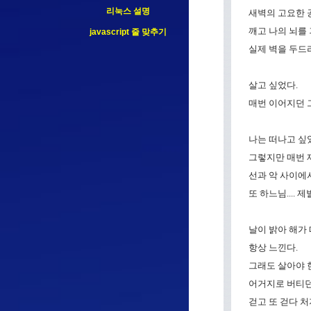
리눅스 설명
새벽의 고요한 공
깨고 나의 뇌를
javascript 줄 맞추기
실제 벽을 두드리
살고 싶었다.
매번 이어지던 그
나는 떠나고 싶었
그렇지만 매번 제
선과 악 사이에서
또 하느님.... 제발
날이 밝아 해가
항상 느낀다.
그래도 살아야 한
어거지로 버티던
걷고 또 걷다 처지