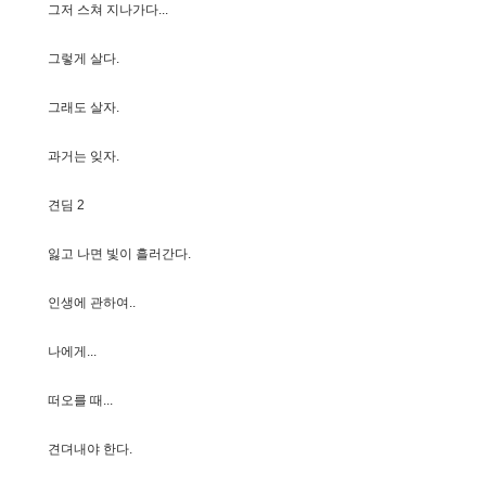
그
저
스
쳐
지
나
가
다
.
.
.
그
렇
게
살
다
.
그
래
도
살
자
.
과
거
는
잊
자
.
견
딤
2
잃
고
나
면
빛
이
흘
러
간
다
.
인
생
에
관
하
여
.
.
나
에
게
.
.
.
떠
오
를
때
.
.
.
견
뎌
내
야
한
다
.