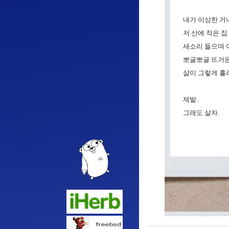
내가 이상한 거냐
저 산에 작은 집 
새소리 들으며 
뽀글뽀글 뜨거운
삶이 그렇게 흘러
제발..
그래도 살자.