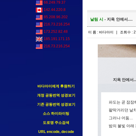
66.249.79.37
142.44.220.8
85.208.96.202
날림 시
- 지옥 안에서....
216.73.216.254
173.252.82.48
이 름 : 바다아이 | 조회수 : 2
185.191.171.15
216.73.216.254
지옥 안에서...
바다아이에게 후원하기
개정 공동번역 성경보기
파도는 곧 잠잠
기존 공동번역 성경보기
팔딱거리던 날치같
소스 하이라이팅
그러나 어둠....
도로명 주소검색
밤의 불빛 아래
URL encode, decode