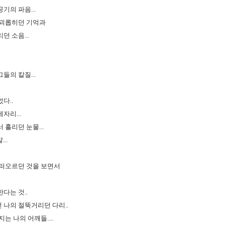
기의 파음...
 괴롭히던 기억과
던 소음...
들의 칼질...
다..
자리...
 흘리던 눈물...
...
 떠오르던 것을 보면서
다는 것..
 나의 절뚝거리던 다리..
는 나의 어깨들....