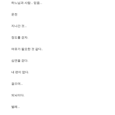
하
느
님
과
사
람
.
.
.
믿
음
.
.
.
운
전
지
나
간
것
.
.
.
정
도
를
걷
자
.
여
유
가
필
요
한
것
같
다
.
.
심
연
을
걷
다
.
내
편
이
없
다
.
걸
으
며
.
.
.
되
뇌
이
다
.
벌
레
.
.
.