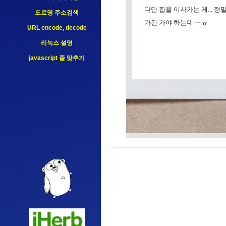
다만 집을 이사가는 게... 정말
도로명 주소검색
가긴 가야 하는데 ㅠㅠ
URL encode, decode
리눅스 설명
javascript 줄 맞추기