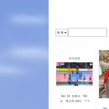
유머관련
No. 33 조회수 : 781
최
고
의
세
터
.
.
.
ㅋ
ㅋ
No.