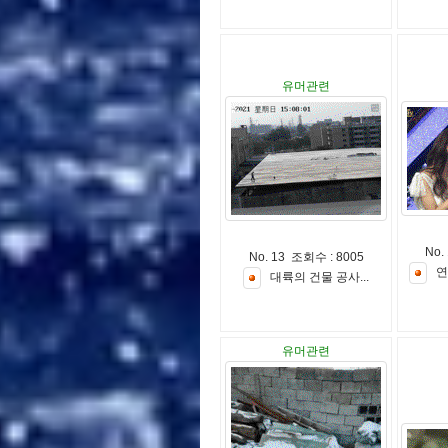
유머관련
No.
No. 13 조회수 : 8005
연
대
륙
의
건
물
공
사
.
.
.
유머관련