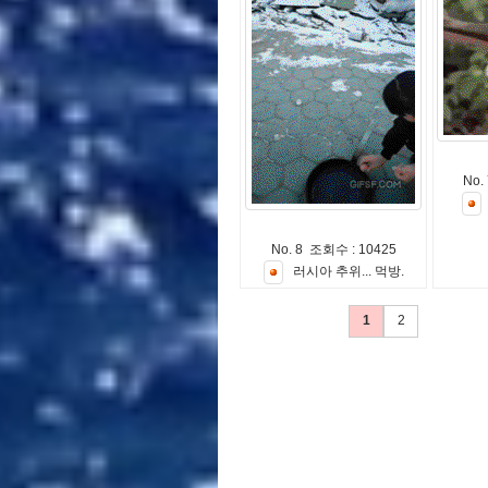
No.
No. 8 조회수 : 10425
러
시
아
추
위
.
.
.
먹
방
.
1
2