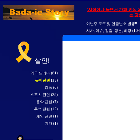
'시장이나 돌면서 가짜 민생 
는 당
이번주 로또 및 연금번호 발생!!
시사, 이슈, 칼럼, 평론, 비평
(104
살인!
외국 드라마
(81)
유머관련
(33)
감동
(6)
스포츠 관련
(25)
음악 관련
(7)
추억 관련
(12)
게임 관련
(1)
기타
(1)