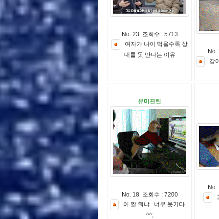
No. 23 조회수 : 5713
여
자
가
나
이
먹
을
수
록
상
No.
대
를
못
만
나
는
이
유
강
유머관련
No.
No. 18 조회수 : 7200
이
짤
뭐
냐
.
.
너
무
웃
기
다
.
.
.
^
^
;