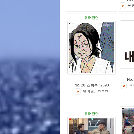
원
유머관련
No.
No. 28 조회수 : 2593
ㅋ
탬
버
린
.
.
.
ㅋ
ㅋ
ㅋ
유머관련