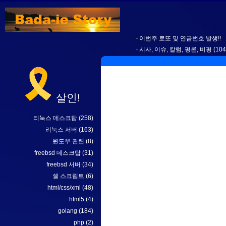
이번주 로또 및 연금번호 발생!!
시사, 이슈, 칼럼, 평론, 비평
(104
살인!
리눅스 데스크탑
(258)
리눅스 서버
(163)
윈도우 관련
(8)
freebsd 데스크탑
(31)
freebsd 서버
(34)
쉘 스크립트
(6)
html/css/xml
(48)
html5
(4)
golang
(184)
php
(2)