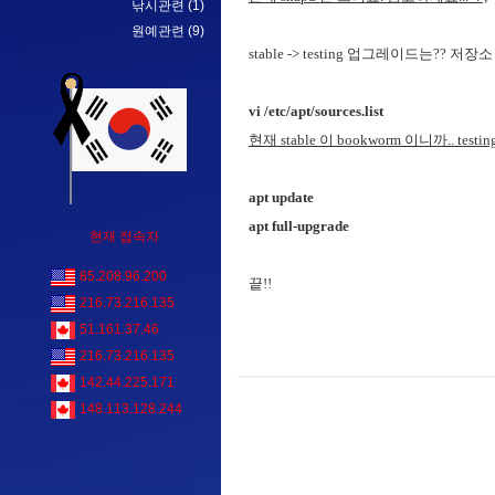
낚시관련
(1)
원예관련
(9)
stable -> testing 업그레이드는?? 저
vi /etc/apt/sources.list
현재 stable 이 bookworm 이니까.. testin
apt update
apt full-upgrade
현재 접속자
85.208.96.200
끝!!
216.73.216.135
51.161.37.46
216.73.216.135
142.44.225.171
148.113.128.244