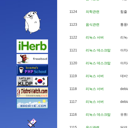
1124
의학관련
힘
줄
1123
음식관련
통
풍
1122
리눅스 서버
리
눅
1121
리눅스 데스크탑
아
치
1120
리눅스 데스크탑
아
치
1119
리눅스 서버
데
비
1118
리눅스 서버
d
e
b
i
1117
리눅스 서버
d
e
b
i
1116
리눅스 데스크탑
유
튜
1115
음식관련
달
걀
,