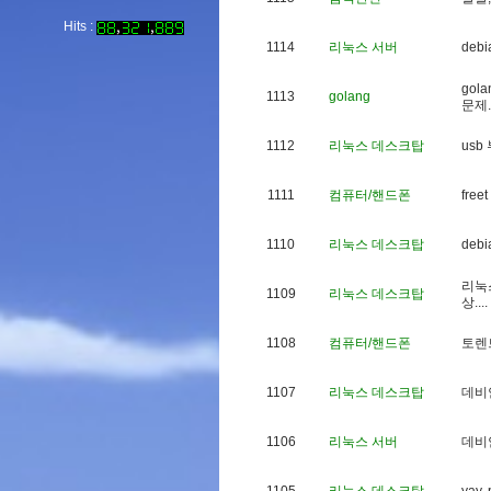
Hits :
1114
리눅스 서버
d
e
b
i
g
o
l
a
1113
golang
문
제
.
1112
리눅스 데스크탑
u
s
b
1111
컴퓨터/핸드폰
f
r
e
e
t
1110
리눅스 데스크탑
d
e
b
i
리
눅
1109
리눅스 데스크탑
상
.
.
.
.
1108
컴퓨터/핸드폰
토
렌
1107
리눅스 데스크탑
데
비
1106
리눅스 서버
데
비