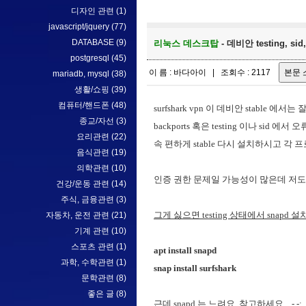
디자인 관련
(1)
javascript/jquery
(77)
DATABASE
(9)
리눅스 데스크탑
- 데비안 testing, si
postgresql
(45)
이 름 : 바다아이 | 조회수 : 2117
mariadb, mysql
(38)
생활/쇼핑
(39)
컴퓨터/핸드폰
(48)
surfshark vpn 이 데비안 stable 에서
종교/자선
(3)
backports 혹은 testing 이나 sid 에
요리관련
(22)
속 편하게 stable 다시 설치하시고 각 프
음식관련
(19)
의학관련
(10)
인증 권한 문제일 가능성이 많은데 저도 
건강/운동 관련
(14)
주식, 금융관련
(3)
그게 싫으면 testing 상태에서 snapd 설치하
자동차, 운전 관련
(21)
기계 관련
(10)
스포츠 관련
(1)
apt install snapd
과학, 수학관련
(1)
snap install surfshark
문학관련
(8)
좋은 글
(8)
근데 snapd 는 느려요. 참고하세요... -.-;