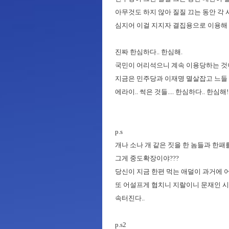
아무것도 하지 않아 질질 끄는 동안 각
심지어 이걸 지지자 결집용으로 이용해 처
진짜 한심하다.. 한심해.
국민이 어리석으니 계속 이용당하는 것
지금은 민주당과 이재명 멸살잡고 느들 지
에라이.. 썩은 것들.... 한심하다.. 한심해!!
p.s
개나 소나 개 같은 짓을 한 놈들과 한패
그게 중도확장이야???
당신이 지금 한편 먹는 애덜이 과거에 어떤
또 어설프게 협치니 지랄이니 문재인 시
속터진다..
p.s2