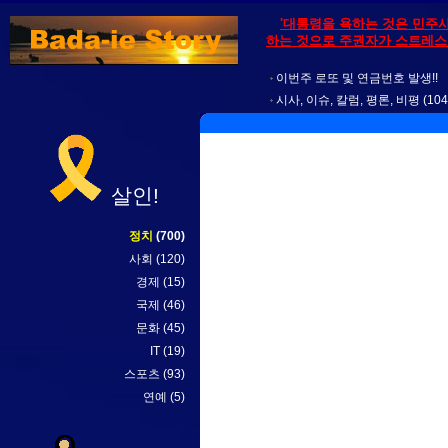
'대통령을 욕하는 것은 민주
하는 것으로 주권자가 스트레스를
이번주 로또 및 연금번호 발생!!
시사, 이슈, 칼럼, 평론, 비평
(104
살인!
정치
(700)
사회
(120)
경제
(15)
국제
(46)
문화
(45)
IT
(19)
스포츠
(93)
연예
(5)