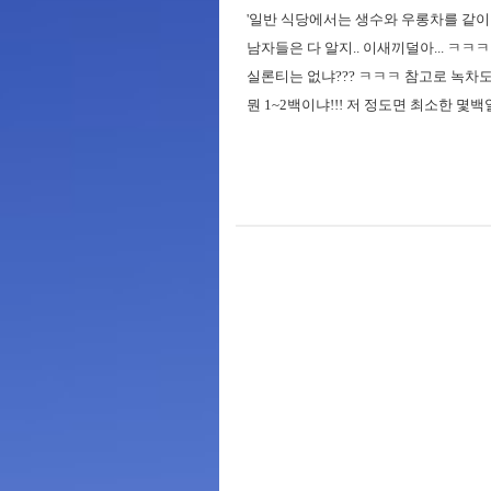
'일반 식당에서는 생수와 우롱차를 같이
남자들은 다 알지.. 이새끼덜아... ㅋㅋㅋ
실론티는 없냐??? ㅋㅋㅋ 참고로 녹차도 
뭔 1~2백이냐!!! 저 정도면 최소한 몇백일