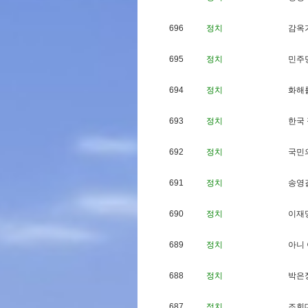
696
정치
감
옥
695
정치
민
주
694
정치
화
해
693
정치
한
국
692
정치
국
민
691
정치
송
영
690
정치
이
재
689
정치
아
니
688
정치
박
은
687
정치
조
희