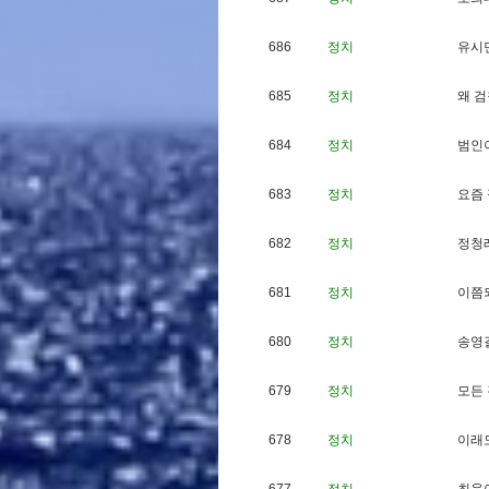
686
정치
유
시
685
정치
왜
검
684
정치
범
인
683
정치
요
즘
682
정치
정
청
681
정치
이
쯤
680
정치
송
영
679
정치
모
든
678
정치
이
래