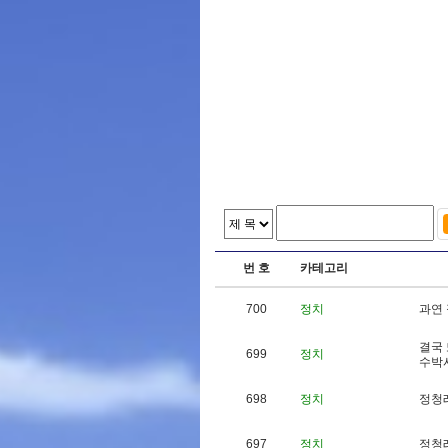
번 호
카테고리
700
정치
과
연
결
국
699
정치
수
박
698
정치
정
청
697
정치
정
청