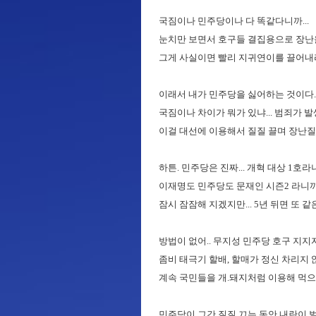
국짐이나 민주당이나 다 똑같다니까...
눈치만 보면서 호구들 결집용으로 장난을
그게 사실이면 빨리 지귀연이를 끌어내리
이래서 내가 민주당을 싫어하는 것이다.
국짐이나 차이가 뭐가 있냐... 범죄가 
이걸 대선에 이용해서 질질 끌며 장난질을 치
하튼. 민주당은 진짜... 개혁 대상 1호라니
이재명도 민주당도 문재인 시즌2 라니까.
잠시 잠잠해 지겠지만... 5년 뒤면 또 같
방법이 없어.. 무지성 민주당 호구 지
좀비 태극기 할배, 할매가 정신 차리지
계속 국민들을 개.돼지처럼 이용해 먹으
민주당이 그간 질질 끄는 동안 내란이 