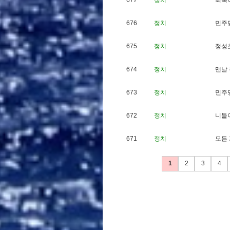
677
정치
최
욱
676
정치
민
주
675
정치
정
성
674
정치
맨
날
673
정치
민
주
672
정치
니
들
671
정치
모
든
1
2
3
4