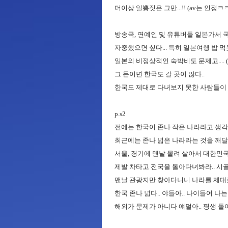
더이상 일뽕짓은 그만...!! (av는 인정ㅋ
방송국, 연예인 및 유튜버들 일본가서 
자중했으면 싶다... 특히 일본여행 밥 먹
일본의 비정상적인 숙박비도 문제고.... 
그 돈이면 한국도 갈 곳이 많다..
한국도 제대로 다녀보지 못한 사람들이 
p.s2
전에는 한국이 존나 작은 나라라고 생
최근에는 존나 넓은 나라라는 것을 깨달
서울, 경기에 맨날 몰려 살아서 대한민국
제발 차타고 전국을 돌아다녀봐라.. 시골 
맨날 관광지만 찾아다니니 나라를 제대로 
한국 존나 넓다.. 야들아.. 나이들어 나
해외가 문제가 아니다 얘덜아.. 평생 돌아