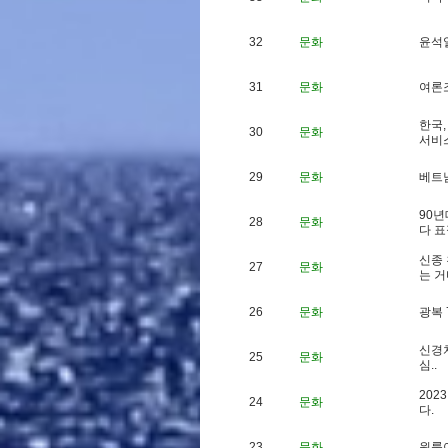
32
문화
윤
석
31
문화
여
론
한
국
,
30
문화
서
비
29
문화
베
트
9
0
년
28
문화
다
표
신
종
27
문화
는
거
26
문화
광
복
신
경
25
문화
심
.
.
2
0
2
3
24
문화
다
.
23
문화
원
룸