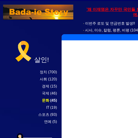
'왜 이재명은 자꾸만 국민들 
에
이번주 로또 및 연금번호 발생!!
시사, 이슈, 칼럼, 평론, 비평
(104
살인!
정치
(700)
사회
(120)
경제
(15)
국제
(46)
문화
(45)
IT
(19)
스포츠
(93)
연예
(5)