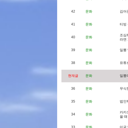
42
문화
김
어
41
문화
티
빙
조
심
40
문화
라
면
39
문화
일
뽕
38
문화
유
튜
현재글
문화
일
뽕
36
문화
무
식
35
문화
법
인
카
카
34
문화
을
때
33
문화
미
국