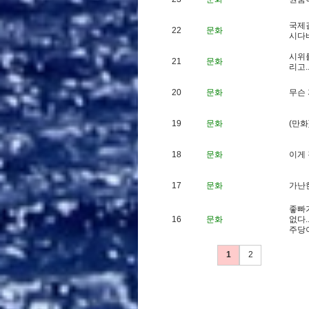
국
제
22
문화
시
다
시
위
21
문화
리
고
.
20
문화
무
슨
19
문화
(
만
화
18
문화
이
게
17
문화
가
난
좋
빠
16
문화
없
다
.
주
당
1
2