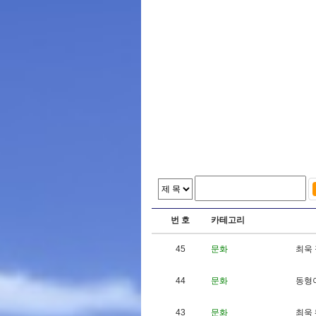
번 호
카테고리
45
문화
최
욱
44
문화
동
형
43
문화
최
욱