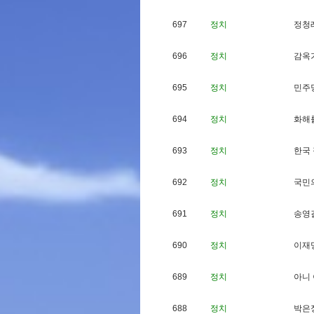
697
정치
정
청
696
정치
감
옥
695
정치
민
주
694
정치
화
해
693
정치
한
국
692
정치
국
민
691
정치
송
영
690
정치
이
재
689
정치
아
니
688
정치
박
은