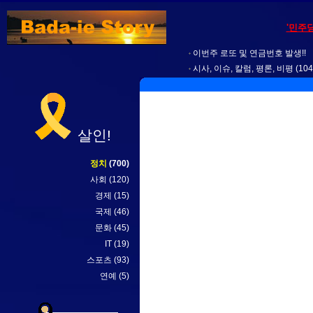
'민주
이번주 로또 및 연금번호 발생!!
시사, 이슈, 칼럼, 평론, 비평
(104
살인!
정치
(700)
사회
(120)
경제
(15)
국제
(46)
문화
(45)
IT
(19)
스포츠
(93)
연예
(5)