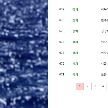
677
정치
최
욱
676
정치
민
주
675
정치
정
성
674
정치
맨
날
673
정치
민
주
672
정치
니
들
671
정치
모
든
1
2
3
4