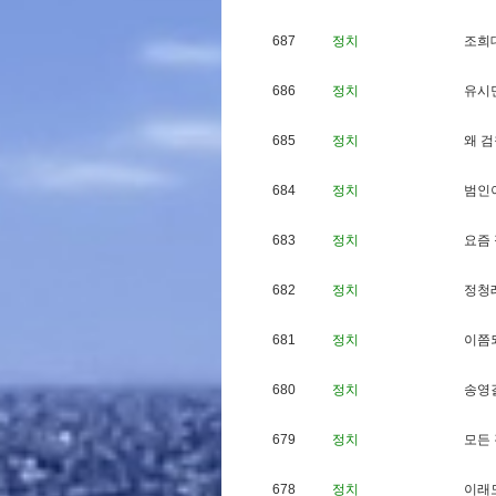
687
정치
조
희
686
정치
유
시
685
정치
왜
검
684
정치
범
인
683
정치
요
즘
682
정치
정
청
681
정치
이
쯤
680
정치
송
영
679
정치
모
든
678
정치
이
래