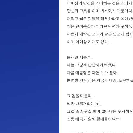
더이상의 당신을 기대하는 것은 의미가 
당신의 그릇을 이미 봐버렸기 때문이다.
더럽고 썩은 것들을 해결하라고 뽑아놨더
썩은 민생충짓과 더러운 탕평과 구색 맞
더럽게 세탁된 쓰레기 같은 인선과 범죄
이제 더이상 기대도 없다..
문재인 시즌2!!!
나는 그렇게 판단하기로 했다.
다음 대통령은 과연 누가 될까...
분명한 건 당신은 지금 김대중, 노무현을 
그 입을 다물라...
입만 나불거리는 짓...
그걸 또 자위질 하며 빨아대는 무지성 민
신종 태극기 할배.할매들이여!!!