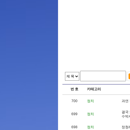
번 호
카테고리
700
정치
과
연
결
국
699
정치
수
박
698
정치
정
청