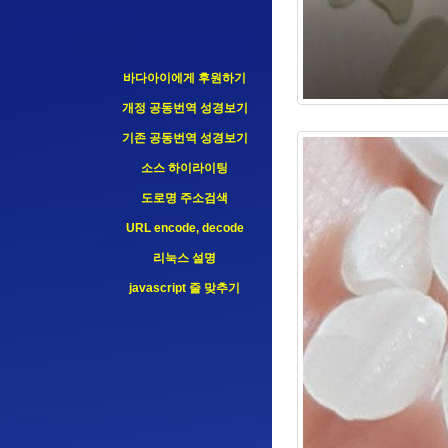
바다아이에게 후원하기
개정 공동번역 성경보기
기존 공동번역 성경보기
소스 하이라이팅
도로명 주소검색
URL encode, decode
리눅스 설명
javascript 줄 맞추기