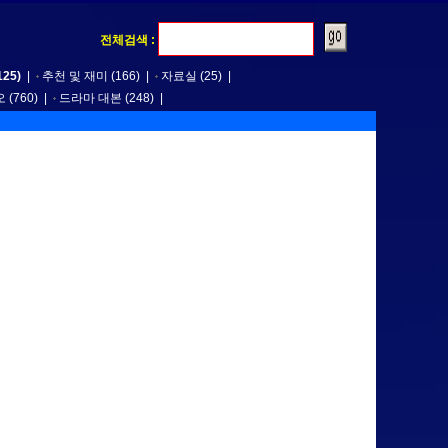
전체검색 :
125)
|
추천 및 재미
(166)
|
자료실
(25)
|
오
(760)
|
드라마 대본
(248)
|