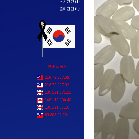
낚시관련
(1)
원예관련
(9)
현재 접속자
216.73.217.92
216.73.217.92
185.191.171.11
148.113.130.40
185.191.171.6
85.208.96.201