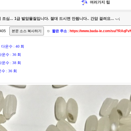
여러가지 팁
 조심... 1급 발암물질입니다. 절대 드시면 안됩니다.. 간암 걸려요... -.-;
405
짧은 주소
:
https://www.bada-ie.com/su/?RAq
B
다운수 : 40 회
다운수 : 36 회
다운수 : 38 회
수 : 36 회