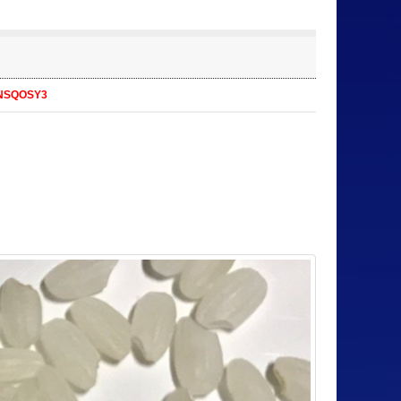
FvNSQOSY3