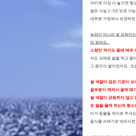
10키로 이상 사 놓으면 항
쌀은 사실 2~3년 보관 가
대부분 가정에서 보관하면 
농담이 아니라 쌀 곰팡이는
암 걸려요...
소량만 먹어도 몸에 매우 치명
저도 오래된 쌀을 먹고 몸
그 원인이 쌀이었어요.. 조
쌀 색깔이 검은 기운이 보이
끝부분이 깨져서 끝에 때가
쌀 색깔이 균등하지 않고 
또 쌀을 물에 씻는데 평소
이거 동물들 먹이로 주셔도
음식물 쓰레기로 버리시면 