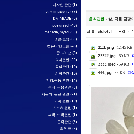
디자인 관련
(1)
javascript/jquery
(77)
DATABASE
(9)
음식관련
- 쌀, 곡물 곰팡이
postgresql
(45)
이 름 : 바다아이 | 조회수 : 1
mariadb, mysql
(38)
생활/쇼핑
(39)
컴퓨터/핸드폰
(48)
1111.png
- 1,145 K
종교/자선
(3)
22222.jpg
- 69 KB
요리관련
(22)
3333.jpeg
- 59 KB
음식관련
(19)
444.jpg
- 83 KB
다운
의학관련
(10)
건강/운동 관련
(14)
주식, 금융관련
(3)
자동차, 운전 관련
(21)
기계 관련
(10)
스포츠 관련
(1)
과학, 수학관련
(1)
문학관련
(8)
좋은 글
(8)