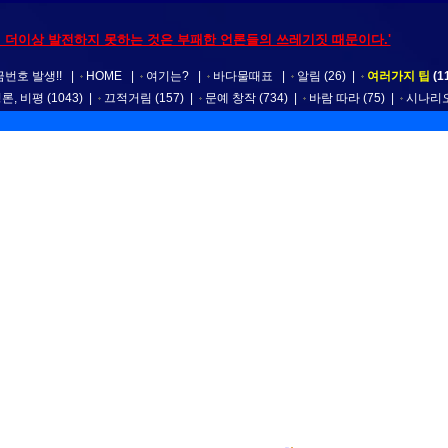
 더이상 발전하지 못하는 것은 부패한 언론들의 쓰레기짓 때문이다.'
번호 발생!!
|
HOME
|
여기는?
|
바다물때표
|
알림
(26)
|
여러가지 팁
(1
평론, 비평
(1043)
|
끄적거림
(157)
|
문예 창작
(734)
|
바람 따라
(75)
|
시나리