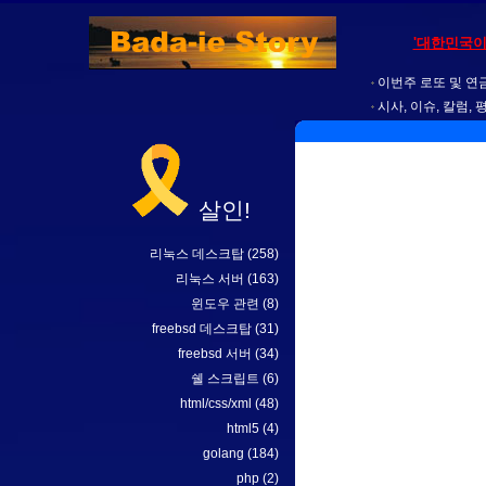
'대한민국이
이번주 로또 및 연금
시사, 이슈, 칼럼, 
살인!
리눅스 데스크탑
(258)
리눅스 서버
(163)
윈도우 관련
(8)
freebsd 데스크탑
(31)
freebsd 서버
(34)
쉘 스크립트
(6)
html/css/xml
(48)
html5
(4)
golang
(184)
php
(2)