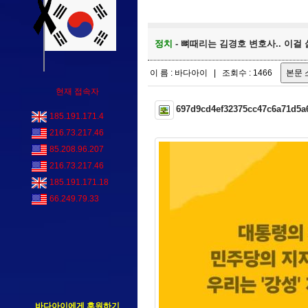
정치
- 뼈때리는 김경호 변호사.. 이걸 
이 름 : 바다아이 | 조회수 : 1466
현재 접속자
697d9cd4ef32375cc47c6a71d5a
185.191.171.4
216.73.217.46
85.208.96.207
216.73.217.46
185.191.171.18
66.249.79.33
바다아이에게 후원하기