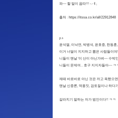
와~~ 할 말이 읍따!!! -.-ㅔ;
출처 :
https://itssa.co.kr/all/22912848
p.s
윤석열, 이낙연, 박병석, 윤호중, 한동훈, 
이거 너덜이 지지하고 뽑은 사람들이여!!
니들이 맨날 '이 산이 아닌가벼~~ 수박인
니들이 문제여... 호구 지지자들아~~ ㅋ
제때 바로바로 아닌 것은 까고 욕했으면 
맨날 신중론, 역풍짓, 검토질이나 하다가 
갈라치기 말하는 자가 범인이다!! ㅋㅋ