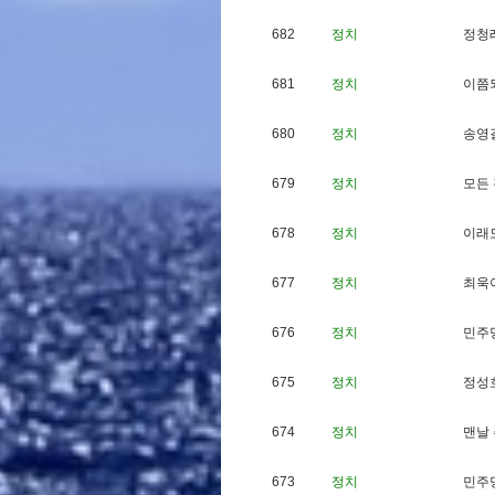
682
정치
정
청
681
정치
이
쯤
680
정치
송
영
679
정치
모
든
678
정치
이
래
677
정치
최
욱
676
정치
민
주
675
정치
정
성
674
정치
맨
날
673
정치
민
주