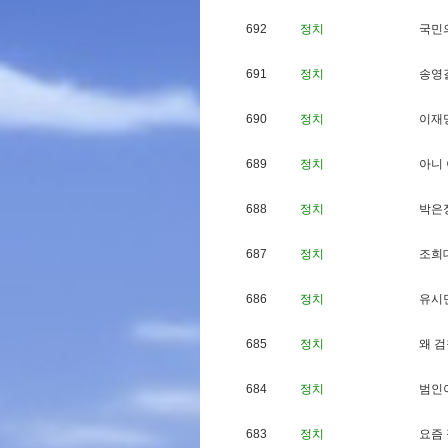
692
정치
국
민
691
정치
송
영
690
정치
이
재
689
정치
아
니
688
정치
박
은
687
정치
조
희
686
정치
유
시
685
정치
왜
검
684
정치
범
인
683
정치
요
즘