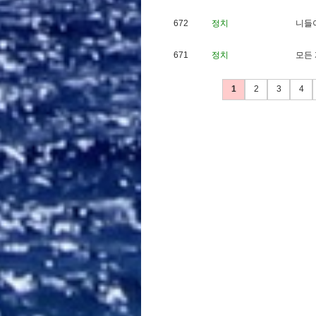
672
정치
니
들
671
정치
모
든
1
2
3
4