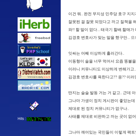
이건 뭐.. 완전 무지성 민주당 호구 지지
잘못된 걸 잘못 되었다고 까고 질책을 
와!! 할 말이 없다... 태극기 할배.할매
김경호 변호사가 맞는 말을 했구만... 으휴.. 
잇싸는 어째 이상하게 흘러간다..
이동형이 술을 너무 먹어서 요즘 똥볼을 
이러니 커뮤니티도 이상하게 변해가고..
김경호 변호사를 욕한다고?? 응?? 이러
딴지는 슬슬 발동 거는 거 같고.. 근데 
그나마 가생이 정치 게시판이 좋았는데 요
제대로 된 정치 커뮤니티가 없구나..
사태를 제대로 비판하고 까는 곳이 없어.
Hits :
그나마 깨어있는 국민들이 이렇게 팩트있