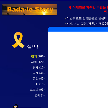
'왜 이재명은 자꾸만 국민들 
에
이번주 로또 및 연금번호 발생!!
시사, 이슈, 칼럼, 평론, 비평
(104
살인!
정치
(700)
사회
(120)
경제
(15)
국제
(46)
문화
(45)
IT
(19)
스포츠
(93)
연예
(5)