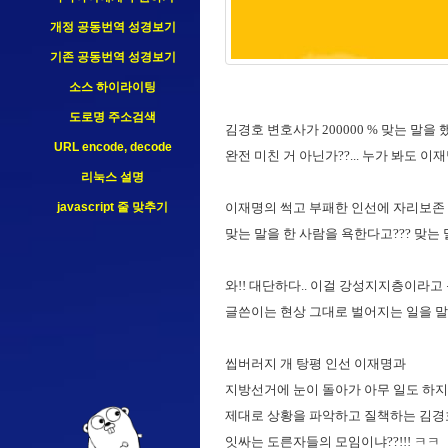
개정 공동번역 성경보기
기존 공동번역 성경보기
소스 하이라이팅
도로명 주소검색
김경호 변호사가 200000 % 맞는 말을 
URL encode, decode
완전 미친 거 아닌가??... 누가 봐도 
리눅스 설명
javascript 줄 맞추기
이재명의 썩고 부패한 인선에 자리보존 쓰
맞는 말을 한 사람을 욕한다고??? 맞는 말인
와!! 대단하다.. 이걸 강성지지층이라고 욕
글쓴이는 현상 그대로 벌어지는 일을 말하
씹버러지 개 탕평 인선 이재명과
지방선거에 눈이 돌아가 아무 일도 하지
제대로 상황을 파악하고 질책하는 김경호
잇싸는 도른자들의 모임이냐??!!! ㅋㅋ