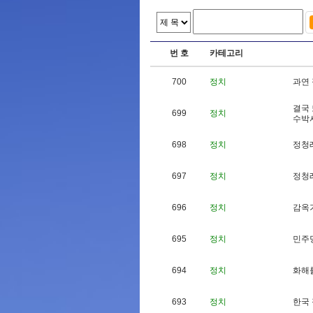
번 호
카테고리
700
정치
과
연
결
국
699
정치
수
박
698
정치
정
청
697
정치
정
청
696
정치
감
옥
695
정치
민
주
694
정치
화
해
693
정치
한
국